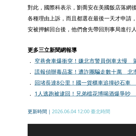
對此，國際科表示，劉喬安在美國飯店落網
各種理由上訴，而且都選在最後一天才申請
安被押解回台後，他們會先帶回刑事局進行
更多三立新聞網報導
．
窄巷會車爆衝突！嫌北市警員倒車太慢 
．
謊報偵辦毒品案！遭詐團騙走數十萬 北
．
回堵長達8公里！國一貨櫃車追撞砂石車
．
1人逃跑被逮回！兄弟檔花博喝酒爆爭吵 
更新時間｜
2026.06.04 12:00
臺北時間