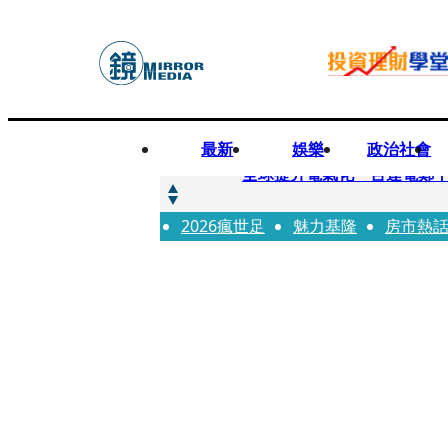
最新
娛樂
政治社會
快訊
全球提升電氣化 台達電鄭
2026瘋世足
快訊
魅力基隆
房市熱
又要不副署？立院三讀藍白
快訊
agnès b.推Humanitar