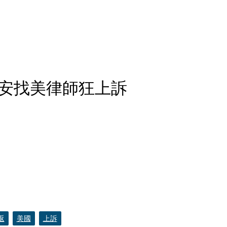
安找美律師狂上訴
返
美國
上訴