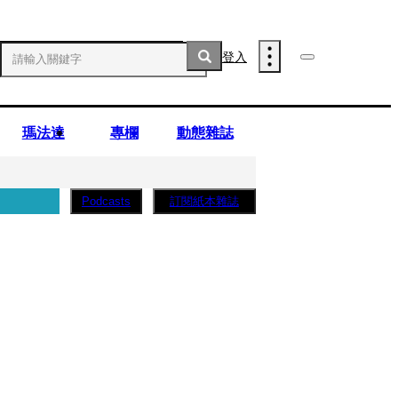
登入
瑪法達
專欄
動態雜誌
訂閱紙本雜誌
Podcasts