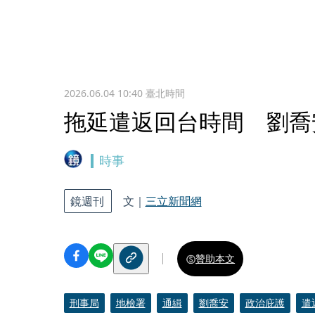
2026.06.04 10:40
臺北時間
拖延遣返回台時間 劉喬
時事
鏡週刊
文｜
三立新聞網
贊助本文
刑事局
地檢署
通緝
劉喬安
政治庇護
遣