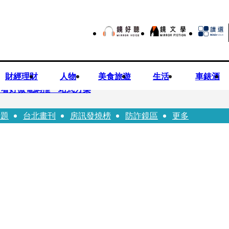
財經理財
人物
美食旅遊
生活
車錶酒
平看好微電網推一站式方案
話題
台北畫刊
房訊發燒榜
防詐鏡區
更多
兒少未來帳戶 政院放話：將採必要憲政作為
ian系列 「give love」成今夏最暖時尚宣言