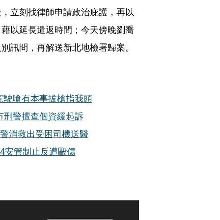
後，立刻找律師申請政治庇護，再以
，藉以延長遣返時間；今天傍晚劉喬
人別訊問，再解送新北地檢署歸案。
駕駛嗆有本事拔槍指我頭
市刑警擅查個資緩起訴
 警消救出受困司機送醫
4安管制止反遭毆傷