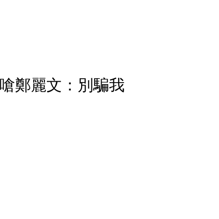
她嗆鄭麗文：別騙我