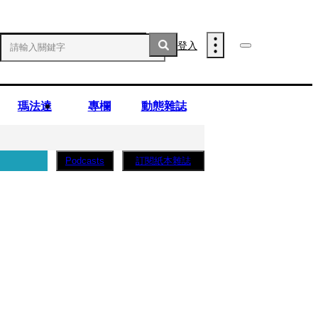
登入
瑪法達
專欄
動態雜誌
訂閱紙本雜誌
Podcasts