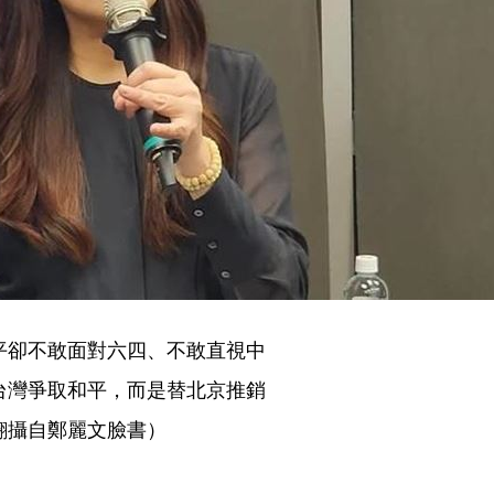
平卻不敢面對六四、不敢直視中
台灣爭取和平，而是替北京推銷
翻攝自鄭麗文臉書）