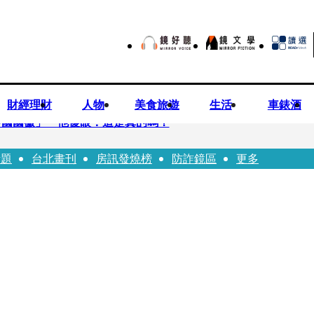
財經理財
人物
美食旅遊
生活
車錶酒
中國國徽」 他傻眼：這是真的嗎？
話題
台北畫刊
房訊發燒榜
防詐鏡區
更多
良業者撈百萬喊「吃了沒差」 法官打臉判6月不准緩刑
國徽」 台中市都發局長認了3錯誤