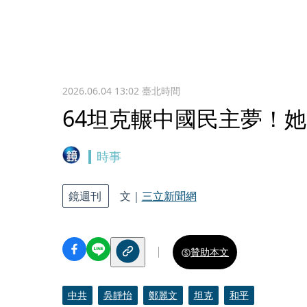
2026.06.04 13:02
臺北時間
64坦克輾中國民主夢！
時事
鏡週刊
文｜
三立新聞網
贊助本文
中共
吳靜怡
鄭麗文
坦克
和平