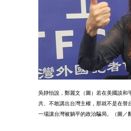
吳靜怡說，鄭麗文（圖）若在美國談和
共、不敢講出台灣主權，那就不是在替
一場讓台灣被躺平的政治騙局。（圖／