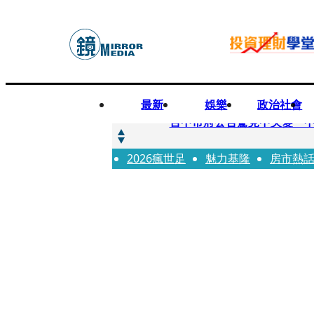
最新
娛樂
政治社會
快訊
台中市府公告驚見中央變「
2026瘋世足
快訊
魅力基隆
房市熱
明知辣椒粉含蘇丹紅還賣！無
快訊
被滲透？市府公告驚見「中國