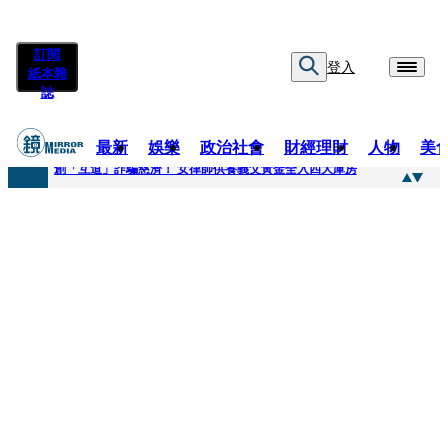
訂閱
登入
紙本雜
誌
最新
娛樂
政治社會
財經理財
人物
美
快訊
創「互道」詐騙慈濟！ 女律師供養義父黃金全入四大庫房
快訊
前時力黨魁表態「反對刪公視預算」 盼在野三思：改凍結處理受質疑項目
快訊
六強片齊聚桃影 小薰《祖先鬼》回桃影娘家 《長安的荔枝》桃影加映一票難求