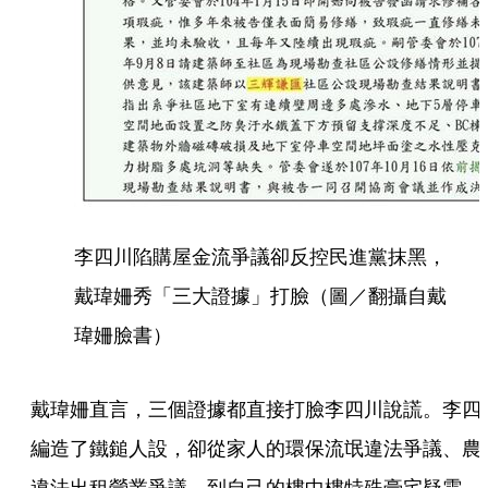
李四川陷購屋金流爭議卻反控民進黨抹黑，
戴瑋姍秀「三大證據」打臉（圖／翻攝自戴
瑋姍臉書）
戴瑋姍直言，三個證據都直接打臉李四川說謊。李四
編造了鐵鎚人設，卻從家人的環保流氓違法爭議、農
違法出租營業爭議，到自己的樓中樓特殊豪宅疑雲，