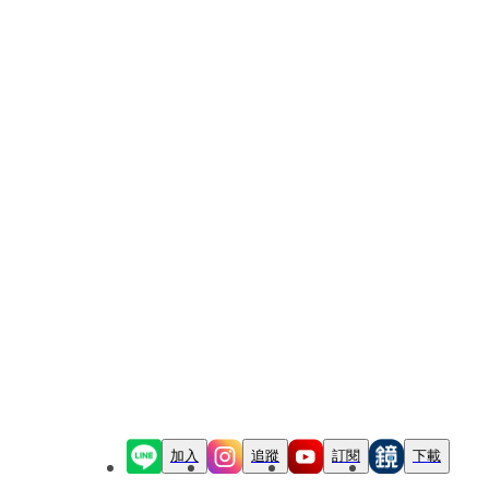
加入
追蹤
訂閱
下載