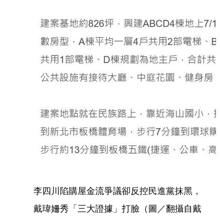
李四川陷購屋金流爭議卻反控民進黨抹黑，
戴瑋姍秀「三大證據」打臉（圖／翻攝自戴