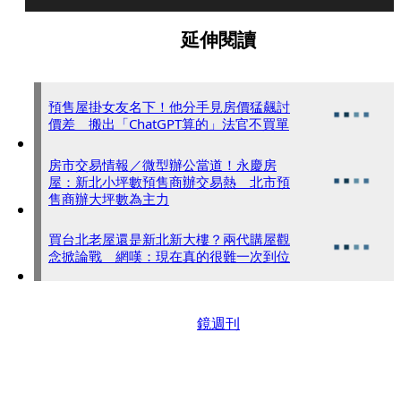
延伸閱讀
預售屋掛女友名下！他分手見房價猛飆討
價差 搬出「ChatGPT算的」法官不買單
房市交易情報／微型辦公當道！永慶房
屋：新北小坪數預售商辦交易熱 北市預
售商辦大坪數為主力
買台北老屋還是新北新大樓？兩代購屋觀
念掀論戰 網嘆：現在真的很難一次到位
鏡週刊