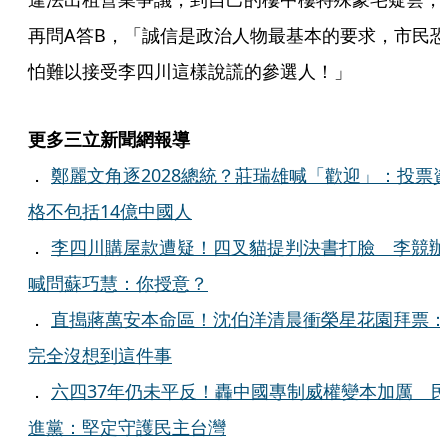
再問A答B，「誠信是政治人物最基本的要求，市民恐
怕難以接受李四川這樣說謊的參選人！」
更多三立新聞網報導
．
鄭麗文角逐2028總統？莊瑞雄喊「歡迎」：投票
格不包括14億中國人
．
李四川購屋款遭疑！四叉貓提判決書打臉 李競辦
喊問蘇巧慧：你授意？
．
直搗蔣萬安本命區！沈伯洋清晨衝榮星花園拜票：
完全沒想到這件事
．
六四37年仍未平反！轟中國專制威權變本加厲 
進黨：堅定守護民主台灣