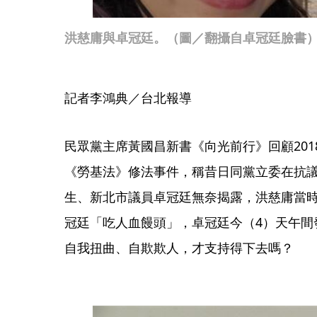
洪慈庸與卓冠廷。（圖／翻攝自卓冠廷臉書
記者李鴻典／台北報導
民眾黨主席黃國昌新書《向光前行》回顧201
《勞基法》修法事件，稱昔日同黨立委在抗
生、新北市議員卓冠廷無奈揭露，洪慈庸當
冠廷「吃人血饅頭」，卓冠廷今（4）天午間
自我扭曲、自欺欺人，才支持得下去嗎？