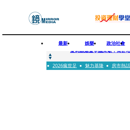
最新
娛樂
政治社會
快訊
夏莉絲虐童爭議未歇！簡舒
2026瘋世足
快訊
魅力基隆
房市熱
疊單計時算法現歧異 外送工會開戰
快訊
創「互道」詐騙慈濟！ 女律