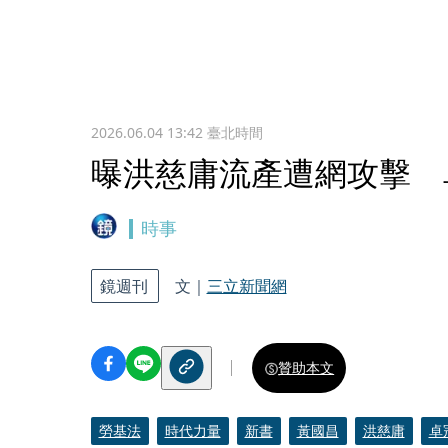
2026.06.04 13:42
臺北時間
曝洪慈庸流產遭網攻擊 
時事
鏡週刊
文｜
三立新聞網
贊助本文
勞基法
時代力量
新書
黃國昌
洪慈庸
卓