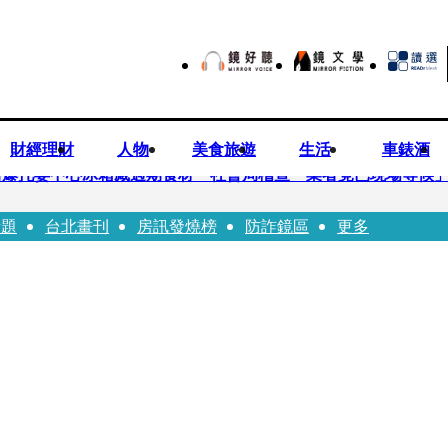
財經理財
人物
美食旅遊
生活
車錶酒
培爆托嬰中心冰箱藏過期食材 社會局稽查「業者竟已現場等候
話題
台北畫刊
房訊發燒榜
防詐鏡區
更多
Uber Eats
師供養義父黃金全入四大庫房