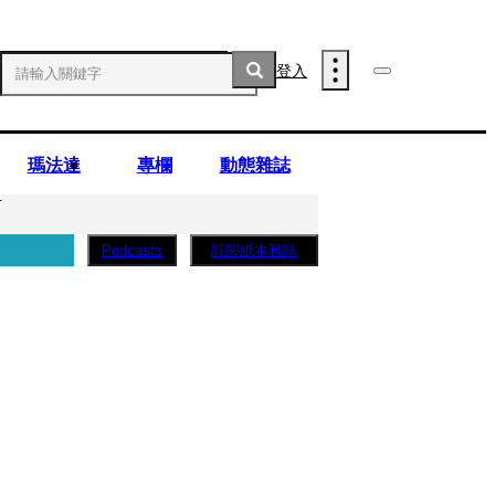
登入
瑪法達
專欄
動態雜誌
」
訂閱紙本雜誌
Podcasts