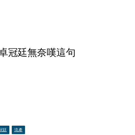
卓冠廷無奈嘆這句
冠廷
流產