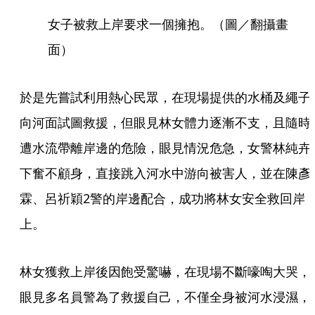
女子被救上岸要求一個擁抱。（圖／翻攝畫
面）
於是先嘗試利用熱心民眾，在現場提供的水桶及繩子
向河面試圖救援，但眼見林女體力逐漸不支，且隨時
遭水流帶離岸邊的危險，眼見情況危急，女警林純卉
下奮不顧身，直接跳入河水中游向被害人，並在陳彥
霖、呂祈穎2警的岸邊配合，成功將林女安全救回岸
上。
林女獲救上岸後因飽受驚嚇，在現場不斷嚎啕大哭，
眼見多名員警為了救援自己，不僅全身被河水浸濕，