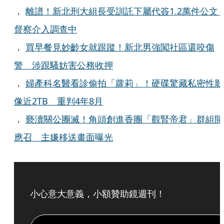
．
離譜！新北刑大組長受訓託下屬代簽1.2萬件公
督察介入調查中
．
買早餐見妙齡女就跟蹤！新北男強闖社區還咬傷
警 涉跟騷妨害公務收押
．
婦產科名醫看診偷拍「蘿莉」！硬碟驚藏私密性影
像近2TB 重判4年8月
．
褻瀆關公團滅！角頭創進香團「觀腎帝君」群組開
應召 主嫌移送畫面曝光
小心意大意義，小額贊助鏡週刊！