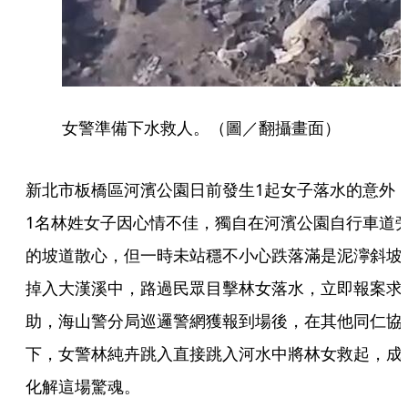
女警準備下水救人。（圖／翻攝畫面）
新北市板橋區河濱公園日前發生1起女子落水的意外
1名林姓女子因心情不佳，獨自在河濱公園自行車道
的坡道散心，但一時未站穩不小心跌落滿是泥濘斜坡
掉入大漢溪中，路過民眾目擊林女落水，立即報案求
助，海山警分局巡邏警網獲報到場後，在其他同仁協
下，女警林純卉跳入直接跳入河水中將林女救起，成
化解這場驚魂。