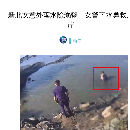
新北女意外落水險溺斃 女警下水勇救
岸
時事