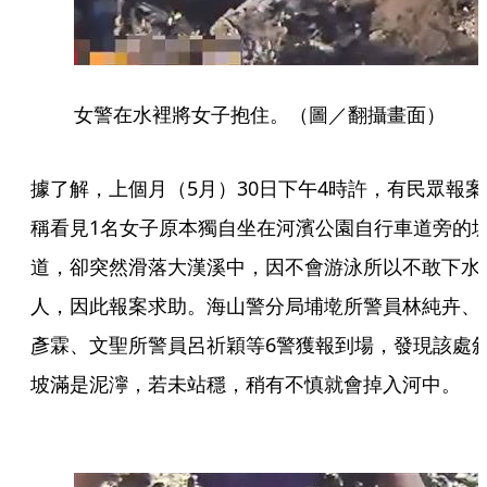
女警在水裡將女子抱住。（圖／翻攝畫面）
據了解，上個月（5月）30日下午4時許，有民眾報案
稱看見1名女子原本獨自坐在河濱公園自行車道旁的
道，卻突然滑落大漢溪中，因不會游泳所以不敢下水
人，因此報案求助。海山警分局埔墘所警員林純卉、
彥霖、文聖所警員呂祈穎等6警獲報到場，發現該處
坡滿是泥濘，若未站穩，稍有不慎就會掉入河中。