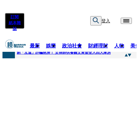
訂閱
登入
紙本雜
誌
最新
娛樂
政治社會
財經理財
人物
美
快訊
創「互道」詐騙慈濟！ 女律師供養義父黃金全入四大庫房
快訊
前時力黨魁表態「反對刪公視預算」 盼在野三思：改凍結處理受質疑項目
快訊
六強片齊聚桃影 小薰《祖先鬼》回桃影娘家 《長安的荔枝》桃影加映一票難求