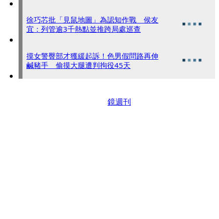
徐巧芯批「見鼠地圖」為認知作戰 侯友
宜：列管逾3千熱點並推跨局處巡查
摸女警臀部才獲緩起訴！色男假問路再伸
鹹豬手 偷摸大腿遭判拘役45天
鏡週刊