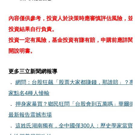
內容僅供參考，投資人於決策時應審慎評估風險，並
投資結果自行負責。
投資一定有風險，基金投資有賺有賠，申購前應詳閱
開說明書。
更多三立新聞網報導
．
網問：台股狂飆「股票大家都賺錢，那誰賠」？專
家點名4種人慘輸
．
押身家暴買？鄉民狂問「台股會到五萬嗎」華爾街
最新報告震撼市場
．
這姓氏湖南獨有，全中國僅300人：歷史學家當寶