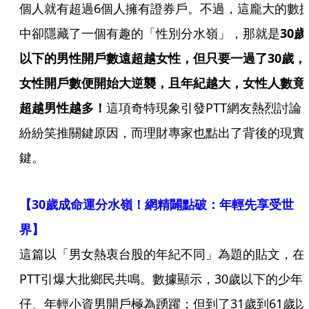
個人就有超過6個人擁有證券戶。不過，這龐大的數
中卻隱藏了一個有趣的「性別分水嶺」，那就是
30歲
以下的男性開戶數遠超越女性，但只要一過了30歲，
女性開戶數便開始大逆襲，且年紀越大，女性人數竟
超越男性越多！
這項奇特現象引發PTT網友熱烈討論
紛紛笑推關鍵原因，而理財專家也點出了背後的現實
鍵。
【30歲成命運分水嶺！網精闢點破：年輕先享受世
界】
這篇以「男女熱衷台股的年紀不同」為題的貼文，在
PTT引爆大批鄉民共鳴。數據顯示，30歲以下的少年
仔、年輕小資男開戶極為踴躍；但到了31歲到61歲以