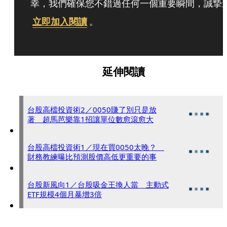
幸，我們確保您不錯過任何一個重要瞬間，誠摯
立即加入閱讀
。
延伸閱讀
台股高檔投資術2／0050賺了別只是放
著 超馬芭樂靠1招讓單位數愈滾愈大
台股高檔投資術1／現在買0050太晚？
財務教練曝比預測股價高低更重要的事
台股新風向1／台股吸金王換人當 主動式
ETF規模4個月暴增3倍