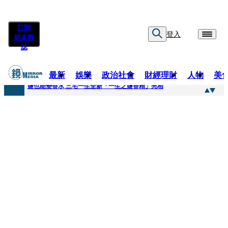
訂閱
登入
紙本雜
誌
最新
娛樂
政治社會
財經理財
人物
美
快訊
鹽也能變香水 三宅一生全新「一生之鹽香精」亮相
快訊
不堪妻子碎念情緒失控 桃園八旬翁毆妻致死檢聲押
快訊
蔡依珊撕掉「完美」標籤！ 認了「我也會崩潰」：傷口終究會癒合