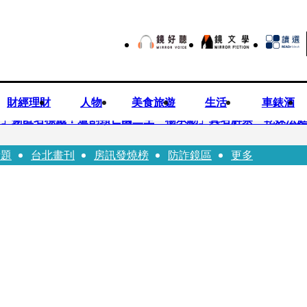
財經理財
人物
美食旅遊
生活
車錶酒
..」撕匿名標籤！遭割頸亡國三生「楊承勳」真名解禁 乾妹法
話題
台北畫刊
房訊發燒榜
防詐鏡區
更多
有個專屬化妝師還讚媽媽底子好
！百萬YTR衝掩埋場直播「開挖50噸垃圾山」 怕私人片外流.