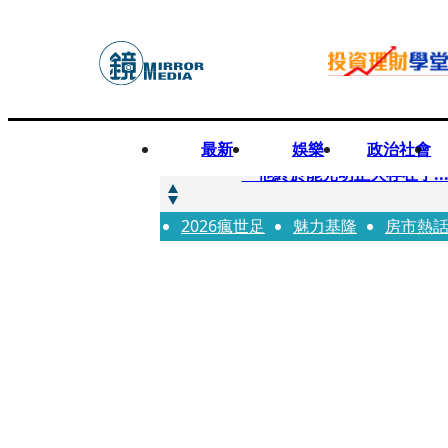
最新
娛樂
政治社會
快訊
「他終於能光明正大存在了.
2026瘋世足
快訊
魅力基隆
房市熱
12歲女兒天天幫化妝 孫儷
快訊
相機忘在澎湖民宿被誤當垃圾丟