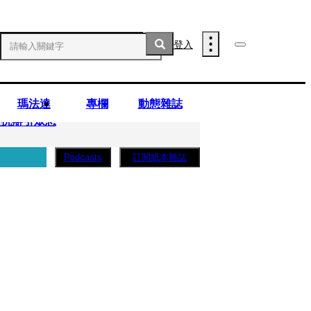
登入
瑪法達
專欄
動態雜誌
庭抗辯引眾怒
訂閱紙本雜誌
Podcasts
..