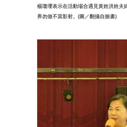
楊瓊瓔表示在活動場合遇見黃姓洪姓夫
界勿做不當影射。(圖／翻攝自臉書)