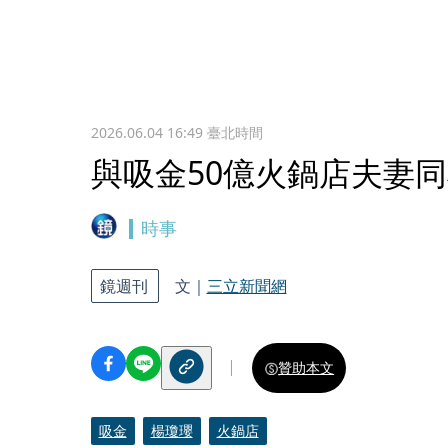
2026.06.04 16:49
臺北時間
與吸金50億火鍋店夫妻
時事
鏡週刊
文｜
三立新聞網
贊助本文
吸金
楊瓊瓔
火鍋店