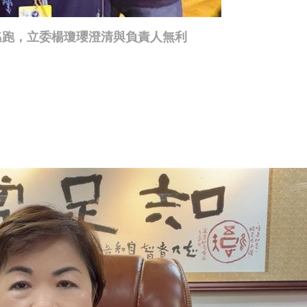
逃跑，立委楊瓊瓔澄清與負責人無利