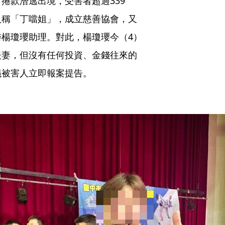
捲款潛逃出境，受害者超過339
人稱「丁噹姐」，成立慈善協會，又
楊瓊瓔助理。對此，楊瓊瓔今（4）
夫妻，但沒有任何投資、金錢往來的
議被害人立即報案提告。