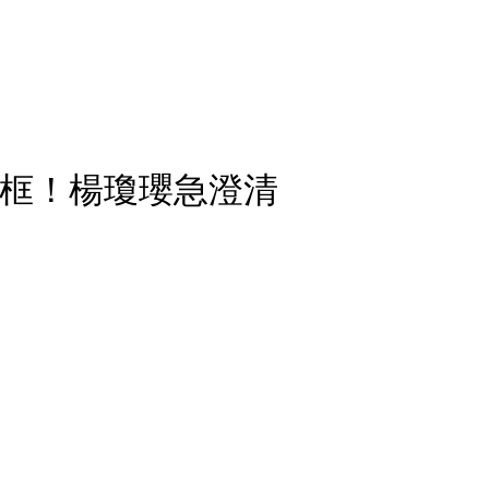
同框！楊瓊瓔急澄清