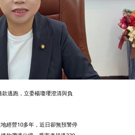
捲款逃跑，立委楊瓊瓔澄清與負
地經營10多年，近日卻無預警停