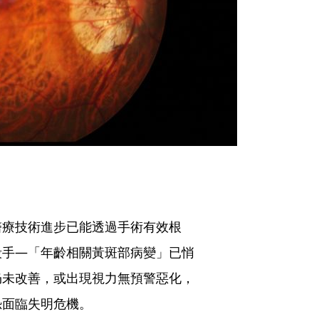
醫療技術進步已能透過手術有效根
殺手—「年齡相關黃斑部病變」已悄
仍未改善，或出現視力無預警惡化，
恐面臨失明危機。