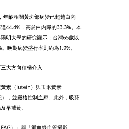
，年齡相關黃斑部病變已超越白內
4.4%，高於白內障的33.3%。本
陽明大學的研究顯示：台灣65歲以
%。晚期病變盛行率則約為1.9%。
下三大方向積極介入：
素（lutein）與玉米黃素
、枸杞），並嚴格控制血壓。此外，吸菸
議及早戒菸。
FAG）」與「循血綠血管攝影