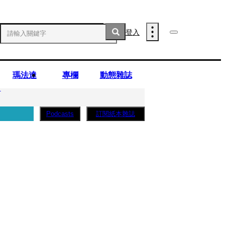
登入
瑪法達
專欄
動態雜誌
」
訂閱紙本雜誌
Podcasts