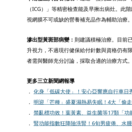
（ICG）」等精密檢查能及早揪出病灶。此階
視網膜不可或缺的營養補充品作為輔助治療
滲出型黃斑部病變：
則建議積極治療。目前
升視力，不過現行健保給付針數與資格仍有
者需與醫師充分討論，採取合適的治療方式
更多三立新聞網報導
．
化身「低碳大使」！安心亞響應自行車日秀
．
明迎「芒種」盛夏濕熱易失眠！4大「偷
．
禁亂標功效！葉黃素、益生菌等17類「功
．
腎功能指數狂降險洗腎！6旬男疲倦、水腫