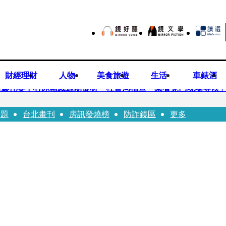
財經理財
人物
美食旅遊
生活
車錶酒
培爆托嬰中心冰箱藏過期食材 社會局稽查「業者竟已現場等候
話題
台北畫刊
房訊發燒榜
防詐鏡區
更多
Uber Eats
師供養義父黃金全入四大庫房