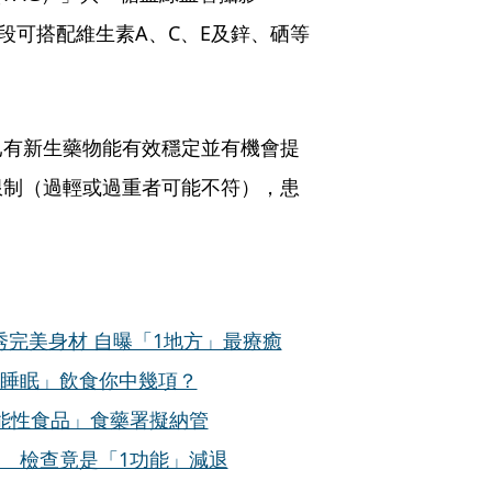
段可搭配維生素A、C、E及鋅、硒等
。
已有新生藥物能有效穩定並有機會提
限制（過輕或過重者可能不符），患
。
完美身材 自曝「1地方」最療癒
走睡眠」飲食你中幾項？
能性食品」食藥署擬納管
 檢查竟是「1功能」減退