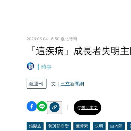
2026.06.04 16:50
臺北時間
「這疾病」成長者失明主
時事
鏡週刊
文｜
三立新聞網
贊助本文
銀髮族
黃斑部病變
葉黃素
失明
白內障