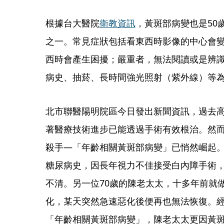
根據台大醫院
衛教資訊
，黃斑部病變也是50
之一。常見症狀包括看東西時影像的中心會
西時會產生困擾；嚴重者，無法閱讀或是辨
病史、抽菸、長時間強光照射（紫外線）等
北市聯醫陽明院區今日發出新聞資訊，過去
著醫療技術進步已能透過手術有效根治。然
殺手—「年齡相關黃斑部病變」已悄然崛起。
糖尿病史，因長年視力不佳接受白內障手術
不清。另一位70歲的陳老太太，十多年前就
化，某天突然急速惡化後便再也無法恢復。
「年齡相關黃斑部病變」，陳老太太更因黃