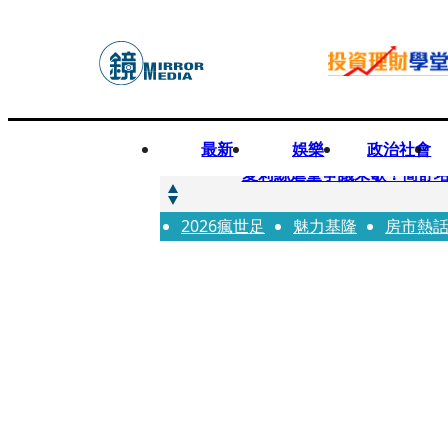
最新
娛樂
政治社會
快訊
夏莉絲虐童爭議未歇！簡舒
2026瘋世足
快訊
魅力基隆
房市熱
疊單計時算法現歧異 外送工會開戰
快訊
創「互道」詐騙慈濟！ 女律