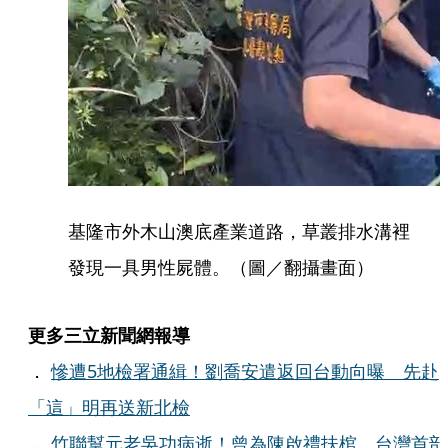
基隆市外木山澳底產業道路，草叢排水溝裡
發現一具男性屍體。（圖／翻攝畫面）
更多三立新聞網報導
．
慘遭5地檢署通緝！劉喬安遣返回台動向曝 先赴
「這」明再送新北檢
．
竹聯幫元老吳功病逝！曾為陳啟禮扶棺、台灣首部