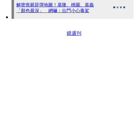
解密喪屍菸彈地圖！基隆、桃園、嘉義
「顏色最深」 網嚇：出門小心毒駕
鏡週刊