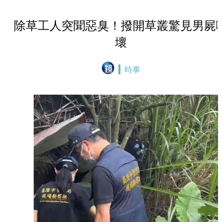
除草工人突聞惡臭！撥開草叢驚見男屍
壞
時事