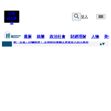
訂閱
登入
紙本雜
誌
最新
娛樂
政治社會
財經理財
人物
美
快訊
創「互道」詐騙慈濟！ 女律師供養義父黃金全入四大庫房
快訊
前時力黨魁表態「反對刪公視預算」 盼在野三思：改凍結處理受質疑項目
快訊
六強片齊聚桃影 小薰《祖先鬼》回桃影娘家 《長安的荔枝》桃影加映一票難求