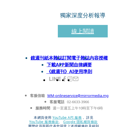
獨家深度分析報導
線上閱讀
鏡週刊紙本雜誌
訂閱電子雜誌
內容授權
下載APP
新聞自律綱要
《鏡週刊》AI使用準則
客服信箱
MM-onlineservice@mirrormedia.mg
客服電話
02-6633-3966
服務時間
週一至週五上午10時至下午6時
本網頁使用
YouTube API 服務
， 詳見
YouTube 服務條款
、
Google 隱私權與條款
瀏覽此頁面即代表您同意上述授權條款及細則