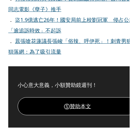
同志電影《孽子》推手
．
盜1.9億逃亡26年！國安局前上校劉冠軍 侵占公
「逾追訴時效」不起訴
．
囂張嗆花蓮議長張峻「俗辣、呼伊死」！刺青男狼
狽落網：為了吸引流量
小心意大意義，小額贊助鏡週刊！
贊助本文