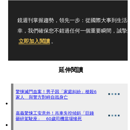
鏡週刊掌握趨勢，領先一步：從國際大事到生活
幸，我們確保您不錯過任何一個重要瞬間，誠摯
立即加入閱讀
。
延伸閱讀
驚悚滅門血案！男子因「家庭糾紛」槍殺6
家人 與警方對峙自戕身亡
嘉義驚悚工安意外！吊車失控傾斜「巨錘
砸碎駕駛座」 60歲司機當場慘死