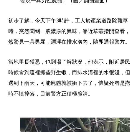
發現一具男性屍體。（圖／翻攝畫面）
初步了解，今天下午3時許，工人於產業道路除雜草
時，突然聞到一股濃厚的異味，靠近草叢撥開查看，
然驚見一具男屍，漂浮在排水溝內，隨即通報警方。
當地里長獲悉，也到場了解狀況，他表示，附近居民
時候會到這裡抓些野生蝦，而排水溝裡的水很淺，但
遇到下雨天，可能屍體就被衝下去了，懷疑死者是撈
時不慎摔落，目前警方正積極釐清。