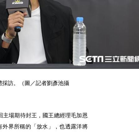
體採訪。（圖／記者劉彥池攝
返回主場期待封王，國王總經理毛加恩
有外界所稱的「放水」，也透露洋將