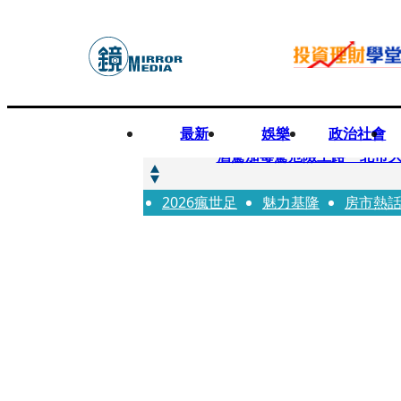
最新
娛樂
政治社會
快訊
酒駕加毒駕危險上路 北市大
2026瘋世足
快訊
魅力基隆
房市熱
Ozone黃文廷、FEniX
快訊
AKIRA台北唱到一半突收兒