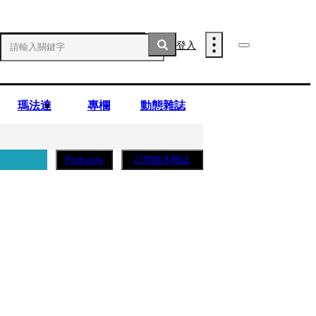
登入
瑪法達
專欄
動態雜誌
訂閱紙本雜誌
Podcasts
薩蛋糕」