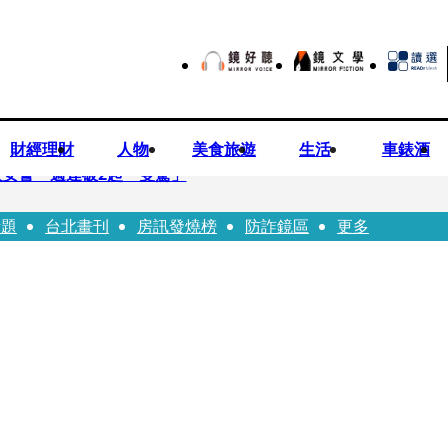
財經理財
人物
美食旅遊
生活
車錶酒
安警一週連破2起「雙駕」
話題
台北畫刊
房訊發燒榜
防詐鏡區
更多
夏浦洋組「神隊友」 邱以太、林亭莉熱血狂奔殺青淚崩
子告白「爸爸I LOVE YOU」 驚喜林志玲同步曝光父親節「披