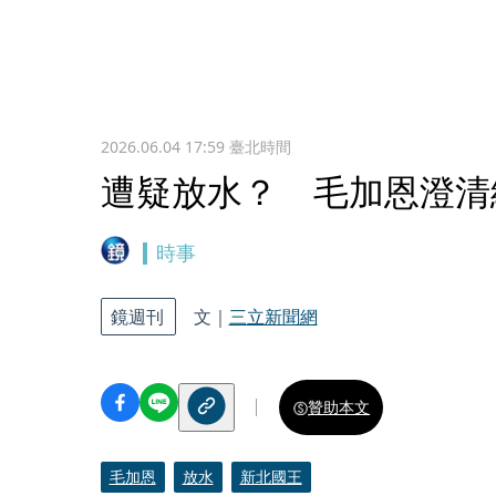
2026.06.04 17:59
臺北時間
遭疑放水？ 毛加恩澄清
時事
鏡週刊
文｜
三立新聞網
贊助本文
毛加恩
放水
新北國王