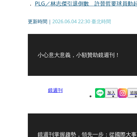
．
PLG／林志傑引退倒數 許晉哲要球員動
更新時間｜
2026.06.04 22:30
臺北時間
小心意大意義，小額贊助鏡週刊！
鏡週刊
加入
追
鏡週刊掌握趨勢，領先一步：從國際大事