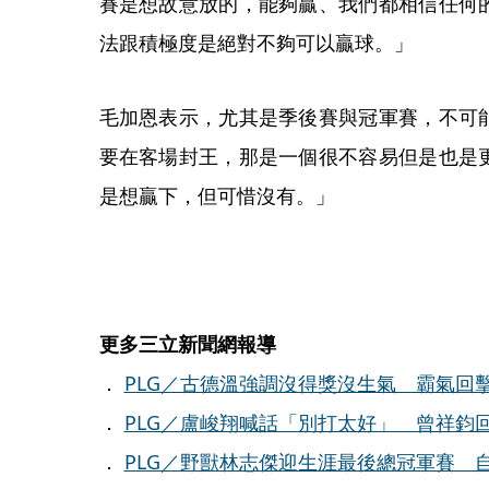
賽是想故意放的，能夠贏、我們都相信任何
法跟積極度是絕對不夠可以贏球。」
毛加恩表示，尤其是季後賽與冠軍賽，不可
要在客場封王，那是一個很不容易但是也是
是想贏下，但可惜沒有。」
更多三立新聞網報導
．
PLG／古德溫強調沒得獎沒生氣 霸氣回
．
PLG／盧峻翔喊話「別打太好」 曾祥鈞
．
PLG／野獸林志傑迎生涯最後總冠軍賽 