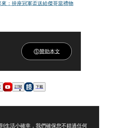
起來：拚座冠軍盃送給傑哥當禮物
贊助本文
蹤
訂閱
下載
到生活小確幸，我們確保您不錯過任何