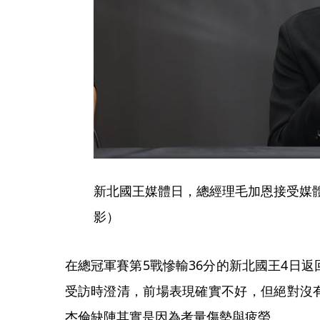
新北國王媒體日，總經理毛加恩接受媒
影）
在總冠軍賽第5戰慘輸36分的新北國王4日
受訪時澄清，前場表現確實不好，但絕對沒
杰倫缺陣其實是因為考量傷勢與疲勞。