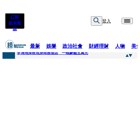
訂閱
登入
紙本雜
誌
最新
娛樂
政治社會
財經理財
人物
美
快訊
李博翔深夜現身商務酒店 一晚豪砸五萬元
快訊
71萬粉YouTuber驟逝！被發現「陳屍同居女友住處」享年36歲 生前曾爆染毒、家暴前妻
快訊
拋「雙AI」施政藍圖！徐欣瑩宣示無縫接軌楊文科 延續五支箭與十大交通建設