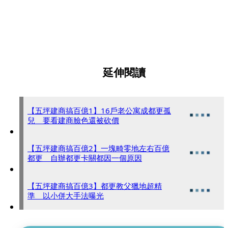
延伸閱讀
【五坪建商搞百億1】16戶老公寓成都更孤
兒 要看建商臉色還被砍價
【五坪建商搞百億2】一塊畸零地左右百億
都更 自辦都更卡關都因一個原因
【五坪建商搞百億3】都更教父獵地超精
準 以小併大手法曝光