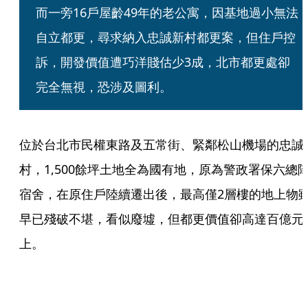
而一旁16戶屋齡49年的老公寓，因基地過小無法
自立都更，尋求納入忠誠新村都更案，但住戶控
訴，開發價值遭巧洋賤估少3成，北市都更處卻
完全無視，恐涉及圖利。
位於台北市民權東路及五常街、緊鄰松山機場的忠誠
村，1,500餘坪土地全為國有地，原為警政署保六總
宿舍，在原住戶陸續遷出後，最高僅2層樓的地上物
早已殘破不堪，看似廢墟，但都更價值卻高達百億元
上。