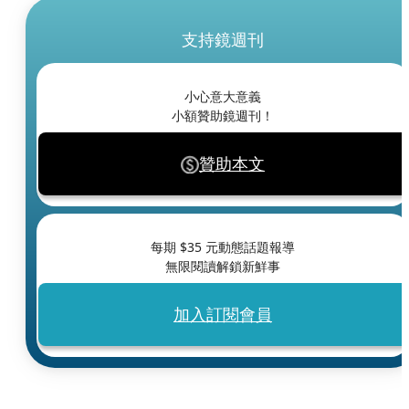
支持鏡週刊
小心意大意義
小額贊助鏡週刊！
贊助本文
每期 $
35
元動態話題報導
無限閱讀解鎖新鮮事
加入訂閱會員