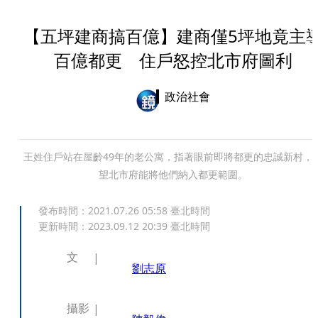
【五坪建商搞百億】建商僅5坪地竟主
百億都更 住戶怒控北市府圖利
政治社會
王姓住戶站在屋齡49年的老公寓，指著眼前即將都更的忠誠新村，
望北市府能將他們納入都更範圍。
發布時間：
2021.07.26 05:58
臺北時間
更新時間：
2023.09.12 20:39
臺北時間
文
劉志原
攝影