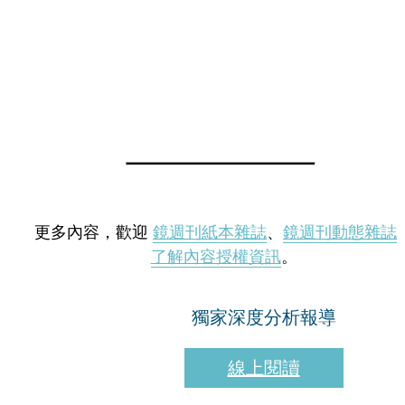
更多內容，歡迎
鏡週刊紙本雜誌
、
鏡週刊動態雜誌
了解內容授權資訊
。
獨家深度分析報導
線上閱讀