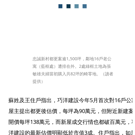
忠誠新村都更案逾1,500坪，鄰地16戶老公
寓（藍框處）遭排在外。2處綠框土地為張
敏雄夫婦當初購入共82坪的畸零地。（讀者
提供）
蘇姓及王住戶指出，巧洋建設今年5月首次對16戶公
屋主提出都更後估價，每坪為90萬元，但附近新建案
開價每坪138萬元，而新屋成交行情也都破百萬元，
洋建設的最新估價明顯低於市值3成。住戶指出，如