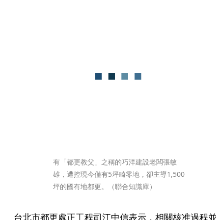
有「都更教父」之稱的巧洋建設老闆張敏
雄，遭控現今僅有5坪畸零地，卻主導1,500
坪的國有地都更。（聯合知識庫）
台北市都更處正工程司江中信表示，相關核准過程並