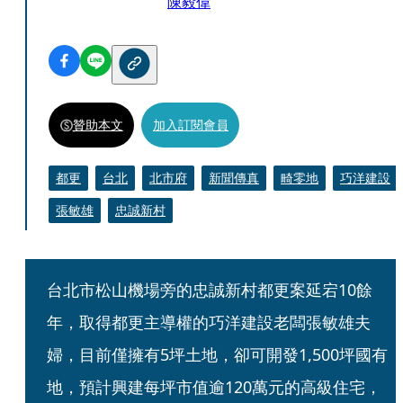
陳毅偉
贊助本文
加入訂閱會員
都更
台北
北市府
新聞傳真
畸零地
巧洋建設
張敏雄
忠誠新村
台北市松山機場旁的忠誠新村都更案延宕10餘
年，取得都更主導權的巧洋建設老闆張敏雄夫
婦，目前僅擁有5坪土地，卻可開發1,500坪國有
地，預計興建每坪市值逾120萬元的高級住宅，