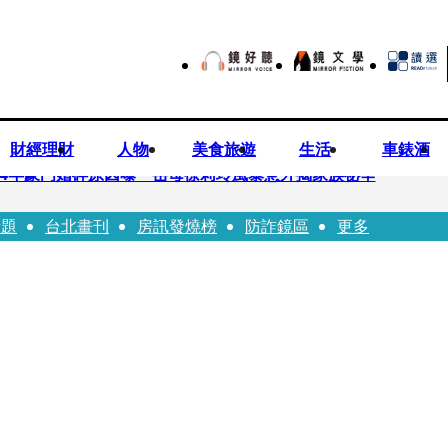
財經理財
人物
美食旅遊
生活
車錶酒
！14年豪門婚碎原因曝 岳母徐莉玲風暴意外揭家族祕辛
話題
台北畫刊
房訊發燒榜
防詐鏡區
更多
巨大哀傷足不出戶」 解密長子身世
喊提告 學者：須具備侵權要件