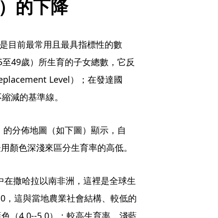
R）的下降
, TFR）是目前最常用且最具指標性的數
5至49歲）所生育的子女總數，它反
cement Level）；在發達國
不縮減的基準線。
率」的分佈地圖（如下圖）顯示，自
圖表用顏色深淺來區分生育率的高低。
集中在撒哈拉以南非洲，這裡是全球生
5.0，這與當地農業社會結構、較低的
4.0--5.0）：較高生育率，淺藍