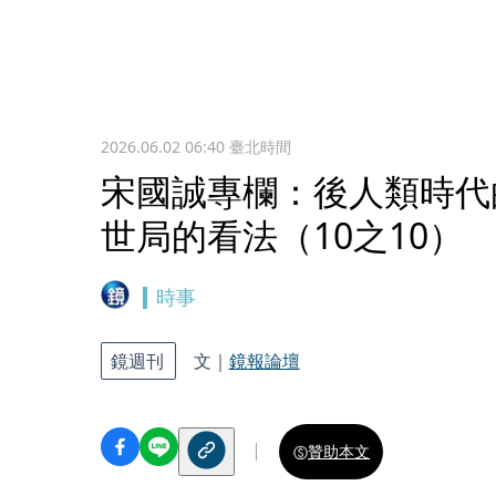
2026.06.02 06:40
臺北時間
宋國誠專欄：後人類時代
世局的看法（10之10）
時事
鏡週刊
文｜
鏡報論壇
贊助本文