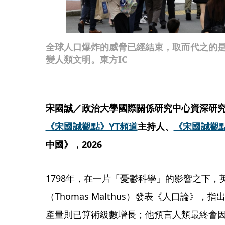
全球人口爆炸的威脅已經結束，取而代之的
變人類文明。東方IC
宋國誠／政治大學國際關係研究中心資深研
《宋國誠觀點》YT頻道
主持人、
《宋國誠觀點
中國》，2026
1798年，在一片「憂鬱科學」的影響之下
（Thomas Malthus）發表《人口論》
產量則已算術級數增長；他預言人類最終會