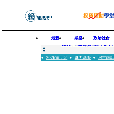
最新
娛樂
政治社會
快訊
5566小刀爆離婚台玻千金
2026瘋世足
快訊
魅力基隆
房市熱
徐莉玲喪子劇變／徐莉玲「
快訊
醫美偷拍案無影像網紅律師仍