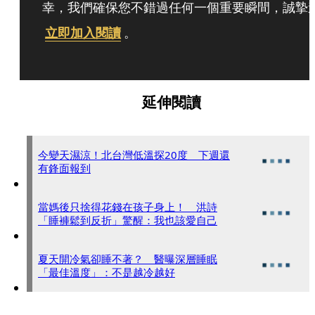
幸，我們確保您不錯過任何一個重要瞬間，誠摯
立即加入閱讀
。
延伸閱讀
今變天濕涼！北台灣低溫探20度 下週還
有鋒面報到
當媽後只捨得花錢在孩子身上！ 洪詩
「睡褲鬆到反折」驚醒：我也該愛自己
夏天開冷氣卻睡不著？ 醫曝深層睡眠
「最佳溫度」：不是越冷越好