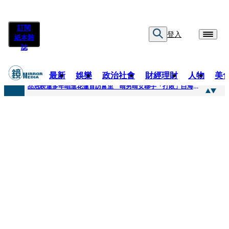
訂閱
登入
紙本雜
誌
最新
娛樂
政治社會
財經理財
人物
美
快訊
品冠睽違多年唱進花蓮首訪富里 晴男晴女聯手「打敗」白海豚颱風
快訊
【台中戰局特輯】何欣純支持度暴增 藍營民調老劇本急救援
快訊
natori再訪台北人氣爆棚 〈Overdose〉一響全場尖叫「I Love You Taipei」