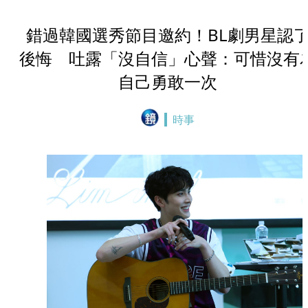
錯過韓國選秀節目邀約！BL劇男星認
後悔 吐露「沒自信」心聲：可惜沒有
自己勇敢一次
時事