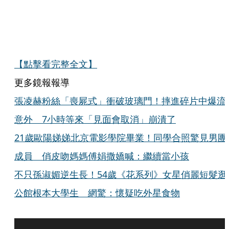
【點擊看完整全文】
更多鏡報報導
張凌赫粉絲「喪屍式」衝破玻璃門！摔進碎片中爆流
意外 7小時等來「見面會取消」崩潰了
21歲歐陽娣娣北京電影學院畢業！同學合照驚見男團
成員 俏皮吻媽媽傅娟撒嬌喊：繼續當小孩
不只孫淑媚逆生長！54歲《花系列》女星俏麗短髮逛
公館根本大學生 網驚：懷疑吃外星食物