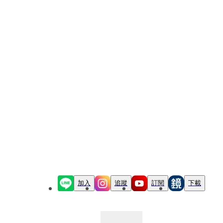
加入
追蹤
訂閱
下載
最新文章