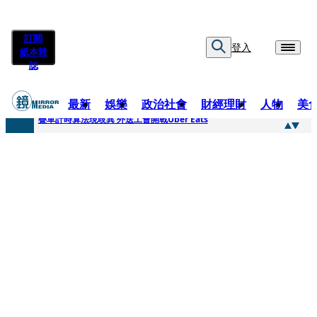
訂閱
登入
紙本雜
誌
最新
娛樂
政治社會
財經理財
人物
美
快訊
疊單計時算法現歧異 外送工會開戰Uber Eats
快訊
靚時尚／大丈夫當如是 Multifaceted Manhood
快訊
前時力黨魁表態「反對刪公視預算」 盼在野三思：改凍結處理受質疑項目