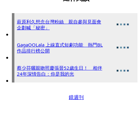
萩原利久想念台灣粉絲 親自參與見面會
企劃喊「秘密」
GagaOOLala 上線直式短劇功能 熱門BL
作品排行榜公開
蔡少芬曬親吻照慶張晉52歲生日！ 相伴
24年深情告白：你是我的光
鏡週刊