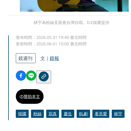
林宇為粉絲見面會自彈自唱。D.E娛樂提供
發布時間：
2026.05.31 19:40
臺北時間
更新時間：
2026.06.01 10:00
臺北時間
鏡週刊
文｜
鏡報
贊助本文
韓國
粉絲
寫真
慶生
BL劇
看見愛
林宇