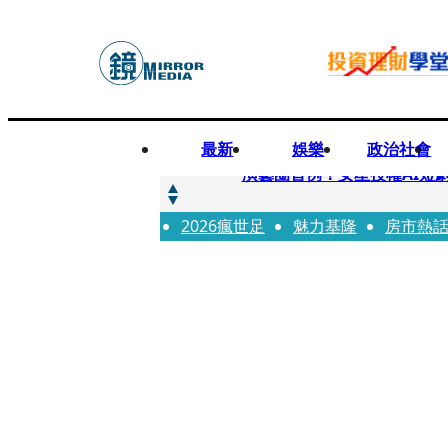
最新
娛樂
政治社會
快訊
演藝圈首例！女星授權AI短
2026瘋世足
快訊
魅力基隆
房市熱
全球提升電氣化 台達電鄭
快訊
《魷魚遊戲》美版傳喊卡 