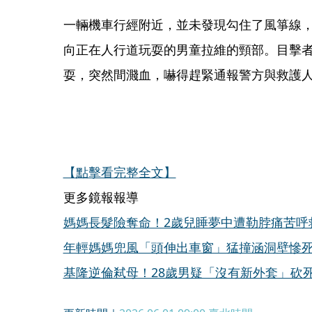
一輛機車行經附近，並未發現勾住了風箏線
向正在人行道玩耍的男童拉維的頸部。目擊
耍，突然間濺血，嚇得趕緊通報警方與救護
【點擊看完整全文】
更多鏡報報導
媽媽長髮險奪命！2歲兒睡夢中遭勒脖痛苦呼
年輕媽媽兜風「頭伸出車窗」猛撞涵洞壁慘
基隆逆倫弒母！28歲男疑「沒有新外套」砍死媽