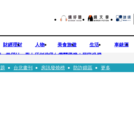
財經理財
人物
美食旅遊
生活
車錶酒
劇 宣傳片「裙下仰拍視角」遭轟擦邊：自降身價
話題
台北畫刊
房訊發燒榜
防詐鏡區
更多
平看好微電網推一站式方案
現象級神劇難續宇宙