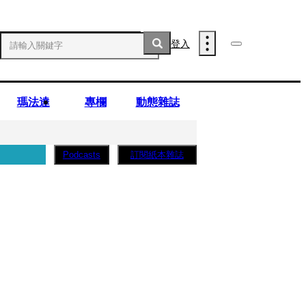
登入
瑪法達
專欄
動態雜誌
訂閱紙本雜誌
Podcasts