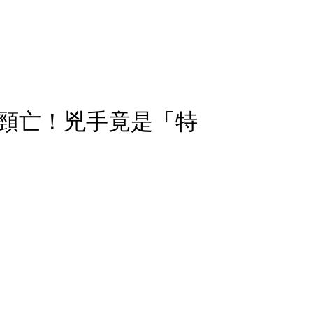
頸亡！兇手竟是「特