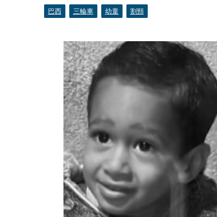
巴西
三輪車
幼童
割頸