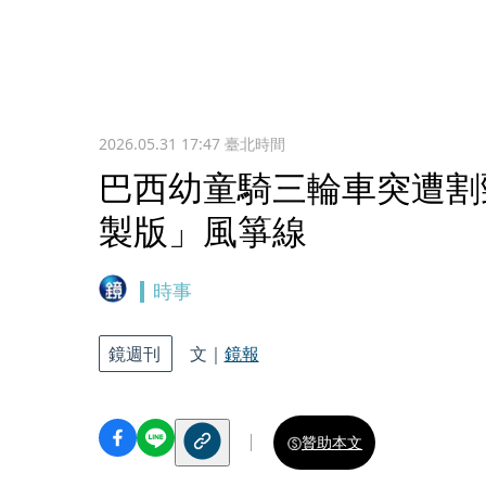
2026.05.31 17:47
臺北時間
巴西幼童騎三輪車突遭割
製版」風箏線
時事
鏡週刊
文｜
鏡報
贊助本文