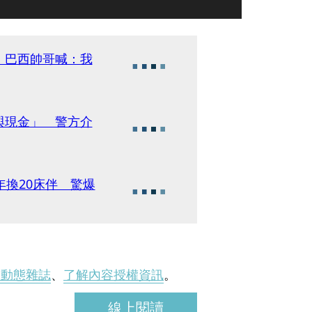
 巴西帥哥喊：我
與現金」 警方介
年換20床伴 驚爆
刊動態雜誌
、
了解內容授權資訊
。
線上閱讀