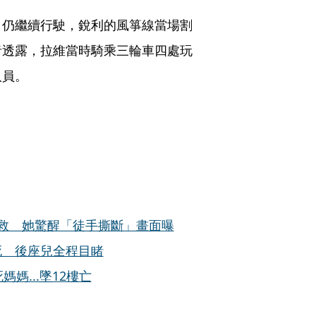
，仍繼續行駛，銳利的風箏線當場割
者透露，拉維當時騎乘三輪車四處玩
人員。
救 她驚醒「徒手撕斷」畫面曝
死 後座兒全程目睹
媽...墜12樓亡