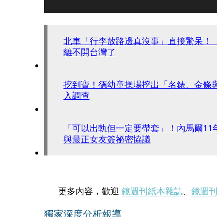
北車「行李放路邊真沒事」直接驚呆！
離不開台灣了
挖到寶！德幼童操場挖出「名錶、金條
入調查
「可以出軌但一定要帶套」！內馬爾11
與最正女友簽祕密協議
更多內容，歡迎
鏡週刊紙本雜誌
、
鏡週
獨家深度分析報導