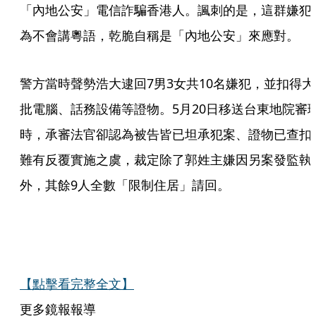
「內地公安」電信詐騙香港人。諷刺的是，這群嫌犯
為不會講粵語，乾脆自稱是「內地公安」來應對。
警方當時聲勢浩大逮回7男3女共10名嫌犯，並扣得大
批電腦、話務設備等證物。5月20日移送台東地院審
時，承審法官卻認為被告皆已坦承犯案、證物已查扣
難有反覆實施之虞，裁定除了郭姓主嫌因另案發監執
外，其餘9人全數「限制住居」請回。
【點擊看完整全文】
更多鏡報報導