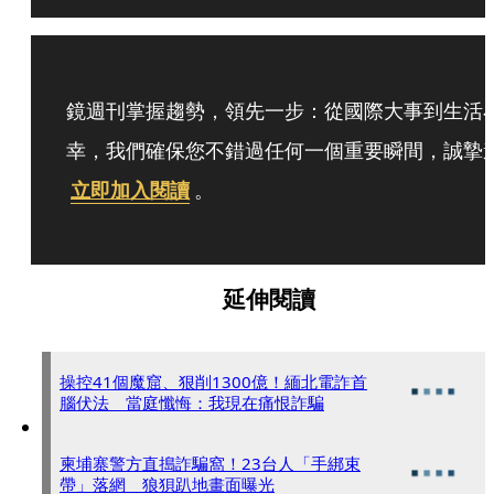
鏡週刊掌握趨勢，領先一步：從國際大事到生活
幸，我們確保您不錯過任何一個重要瞬間，誠摯
立即加入閱讀
。
延伸閱讀
操控41個魔窟、狠削1300億！緬北電詐首
腦伏法 當庭懺悔：我現在痛恨詐騙
柬埔寨警方直搗詐騙窩！23台人「手綁束
帶」落網 狼狽趴地畫面曝光