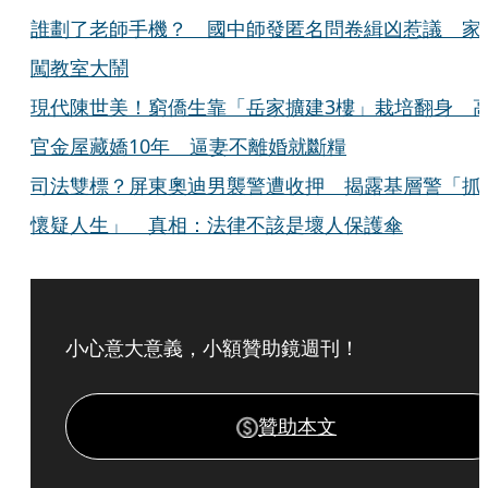
誰劃了老師手機？ 國中師發匿名問卷緝凶惹議 家
闖教室大鬧
現代陳世美！窮僑生靠「岳家擴建3樓」栽培翻身 
官金屋藏嬌10年 逼妻不離婚就斷糧
司法雙標？屏東奧迪男襲警遭收押 揭露基層警「抓
懷疑人生」 真相：法律不該是壞人保護傘
小心意大意義，小額贊助鏡週刊！
贊助本文