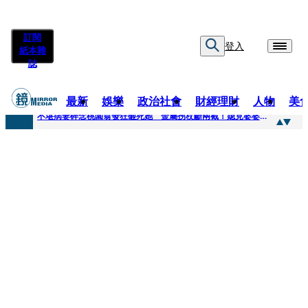
訂閱
登入
紙本雜
誌
最新
娛樂
政治社會
財經理財
人物
美
快訊
不堪病妻碎念桃園翁發狂砸死她 金屬拐杖斷兩截！媳見婆婆屍右臉全爛
快訊
廖峻中風前妻「父親節餵飯照顧」 兒曬溫馨背影感慨：不計前嫌的真愛
快訊
與AOP仲裁案二階段判斷出爐 藥華藥：財務、業務無重大影響