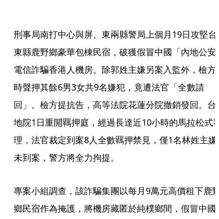
刑事局南打中心與屏、東兩縣警局上個月19日攻堅台
東縣鹿野鄉豪華包棟民宿，破獲假冒中國「內地公安
電信詐騙香港人機房。除郭姓主嫌另案入監外，檢方
時聲押其餘6男3女共9名嫌犯，竟遭法官「全數請
回」。檢方提抗告，高等法院花蓮分院撤銷發回。台
地院1日重開羈押庭，經過長達近10小時的馬拉松式
理，法官裁定到案8人全數羈押禁見，僅1名林姓主嫌
未到案，警方將全力拘提。
專案小組調查，該詐騙集團以每月9萬元高價租下鹿
鄉民宿作為掩護，將機房藏匿於純樸鄉間，假冒中國