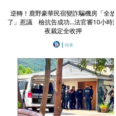
逆轉！鹿野豪華民宿變詐騙機房「全放
了」惹議 檢抗告成功...法官審10小時
夜裁定全收押
時事