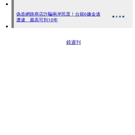
偽造網路商店詐騙兩岸民眾！台籍6嫌金邊
遭逮 最高可判10年
鏡週刊