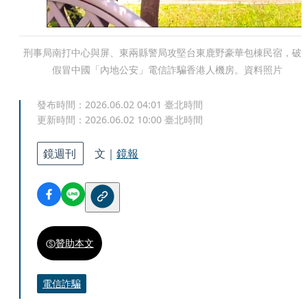
刑事局南打中心與屏、東兩縣警局攻堅台東鹿野豪華包棟民宿，破
假冒中國「內地公安」電信詐騙香港人機房。資料照片
發布時間：
2026.06.02 04:01
臺北時間
更新時間：
2026.06.02 10:00
臺北時間
鏡週刊
文｜
鏡報
贊助本文
電信詐騙