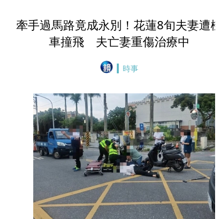
牽手過馬路竟成永別！花蓮8旬夫妻遭
車撞飛 夫亡妻重傷治療中
時事