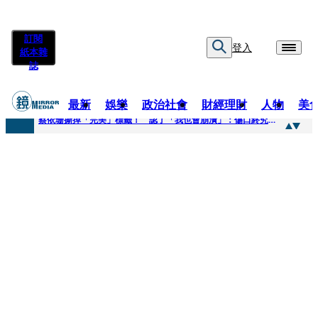
訂閱
登入
紙本雜
誌
最新
娛樂
政治社會
財經理財
人物
美
快訊
蔡依珊撕掉「完美」標籤！ 認了「我也會崩潰」：傷口終究會癒合
快訊
超模米蘭達離婚奧蘭多布魯13年！ 罕談前夫「像哥哥一樣」曝相處模式
快訊
酒駕加毒駕危險上路 北市大安警一週連破2起「雙駕」