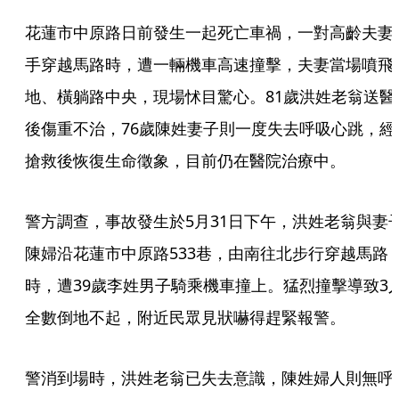
花蓮市中原路日前發生一起死亡車禍，一對高齡夫妻
手穿越馬路時，遭一輛機車高速撞擊，夫妻當場噴飛
地、橫躺路中央，現場怵目驚心。81歲洪姓老翁送醫
後傷重不治，76歲陳姓妻子則一度失去呼吸心跳，經
搶救後恢復生命徵象，目前仍在醫院治療中。
警方調查，事故發生於5月31日下午，洪姓老翁與妻
陳婦沿花蓮市中原路533巷，由南往北步行穿越馬路
時，遭39歲李姓男子騎乘機車撞上。猛烈撞擊導致3
全數倒地不起，附近民眾見狀嚇得趕緊報警。
警消到場時，洪姓老翁已失去意識，陳姓婦人則無呼