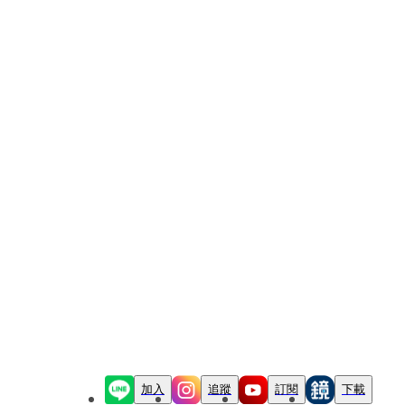
加入
追蹤
訂閱
下載