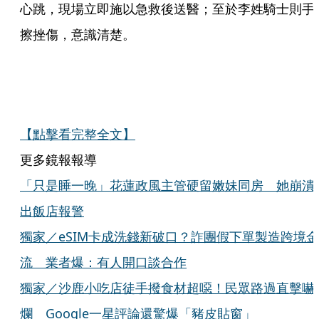
心跳，現場立即施以急救後送醫；至於李姓騎士則手
擦挫傷，意識清楚。
【點擊看完整全文】
更多鏡報報導
「只是睡一晚」花蓮政風主管硬留嫩妹同房 她崩潰
出飯店報警
獨家／eSIM卡成洗錢新破口？詐團假下單製造跨境金
流 業者爆：有人開口談合作
獨家／沙鹿小吃店徒手撥食材超噁！民眾路過直擊嚇
爛 Google一星評論還驚爆「豬皮貼窗」