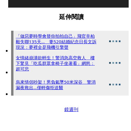
延伸閱讀
「做惡夢時學會替你拍拍自己」飛官辛柏
毅失聯135天... 妻520結婚紀念日長文訴
現況：夢裡全是飛機引擎聲
女情緒崩潰欲輕生！警消急高空救人 樓
下驚見「吃瓜群眾拿椅子坐著看」網怒：
超可悲
烏來情侶吵架！男負氣墜50米深谷 警消
漏夜救出…僅輕傷拒送醫
鏡週刊