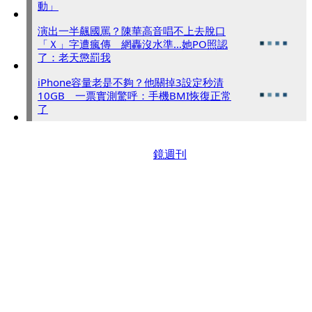
動」
演出一半飆國罵？陳華高音唱不上去脫口
「Ｘ」字遭瘋傳 網轟沒水準...她PO照認
了：老天懲罰我
iPhone容量老是不夠？他關掉3設定秒清
10GB 一票實測驚呼：手機BMI恢復正常
了
鏡週刊