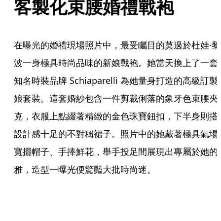
客製化束腰婚禮戰袍
在曝光的婚禮現場照片中，最受矚目的莫過於杜娃·黎
波一身極具時尚品味的新娘戰袍。她當天換上了一套
知名時裝品牌 Schiaparelli 為她量身打造的高級訂製
娘套裝。這套婚紗包含一件剪裁俐落的象牙色束腰夾
克，衣服上點綴著精緻的金色珠寶鈕扣，下半身則搭
設計感十足的不對稱裙子。照片中的她戴著極具氣場
寬擺帽子、手捧鮮花，舉手投足間展現出專屬於她的
雅，造型一曝光便驚豔大批時尚迷。