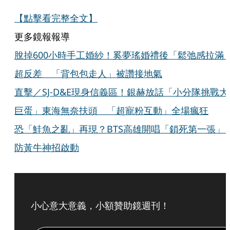
【點擊看完整全文】
更多鏡報報導
脫掉600小時手工婚紗！奚夢瑤婚禮後「鬆弛感拉滿
超反差 「背包包走人」被讚接地氣
直擊／SJ-D&E現身信義區！銀赫放話「小分隊挑戰大
巨蛋」東海無奈扶頭 「超寵粉互動」全場瘋狂
恐「鮭魚之亂」再現？BTS高雄開唱「鎖死第一張
防黃牛神招啟動
小心意大意義，小額贊助鏡週刊！