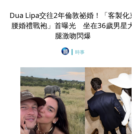
Dua Lipa交往2年倫敦祕婚！「客製化
腰婚禮戰袍」首曝光 坐在36歲男星
腿激吻閃爆
時事