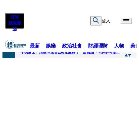
訂閱
登入
紙本雜
誌
最新
娛樂
政治社會
財經理財
人物
美
快訊
「千億富太」現身老店買250元麻糬！ 店員讚「包包好可愛」她笑回：我自己做的
快訊
姜厚任小24歲女友爆當小三、假學歷！ 友「扯郭台銘」曝交往內幕：我們又不像他
快訊
吳昕陽新任無店面零售商業同業公會理事長 提四大策略續走台灣零售業新局