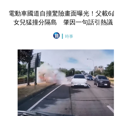
電動車國道自撞驚險畫面曝光！父載6
女兒猛撞分隔島 肇因一句話引熱議
時事