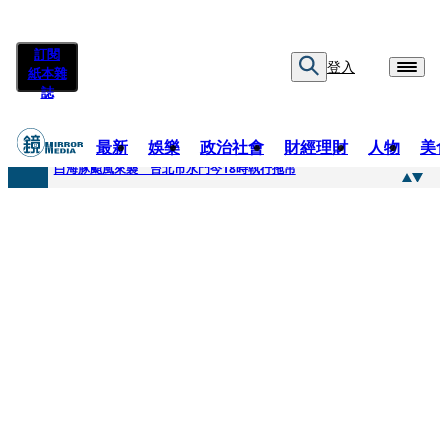
訂閱
登入
紙本雜
誌
最新
娛樂
政治社會
財經理財
人物
美
快訊
白海豚颱風來襲 台北市水門今18時執行拖吊
快訊
AKIRA台北唱到一半突收兒子告白「爸爸I LOVE YOU」 驚喜林志玲同步曝光父親節「披薩蛋糕」
快訊
獨家／TWICE Mina一進華山「天空秒變臉」！ONCE狂風暴雨死守 畫面曝光2.5萬人笑翻