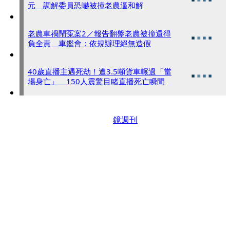
元 調解委員恐嚇被撞老農逼和解
老農車禍鬧冤案2／報告翻盤老農被撞還得
負全責 車鑑會：依規辦理絕無造假
40歲直播主遇死劫！遭3.5噸貨車輾過「當
場身亡」 150人震驚目睹直播死亡瞬間
鏡週刊