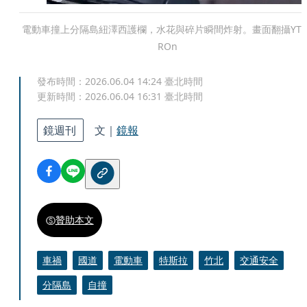
電動車撞上分隔島紐澤西護欄，水花與碎片瞬間炸射。畫面翻攝YT 
ROn
發布時間：
2026.06.04 14:24
臺北時間
更新時間：
2026.06.04 16:31
臺北時間
鏡週刊
文｜
鏡報
贊助本文
車禍
國道
電動車
特斯拉
竹北
交通安全
分隔島
自撞