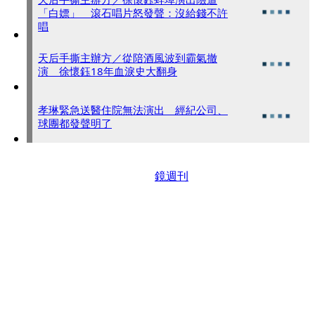
「白嫖」 滾石唱片怒發聲：沒給錢不許
唱
天后手撕主辦方／從陪酒風波到霸氣撤
演 徐懷鈺18年血淚史大翻身
孝琳緊急送醫住院無法演出 經紀公司、
球團都發聲明了
鏡週刊