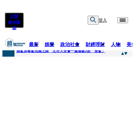
訂閱
登入
紙本雜
誌
最新
娛樂
政治社會
財經理財
人物
美
快訊
酒駕加毒駕危險上路 北市大安警一週連破2起「雙駕」
快訊
Ozone黃文廷、FEniX夏浦洋組「神隊友」 邱以太、林亭莉熱血狂奔殺青淚崩
快訊
AKIRA台北唱到一半突收兒子告白「爸爸I LOVE YOU」 驚喜林志玲同步曝光父親節「披薩蛋糕」