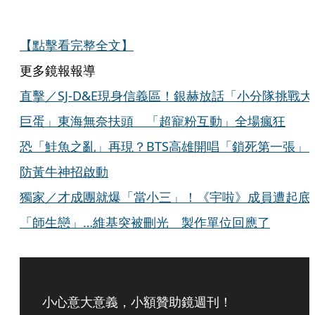
【點擊看完整全文】
更多鏡報報導
直擊／SJ-D&E現身信義區！銀赫放話「小分隊挑戰大
巨蛋」東海無奈扶頭 「超寵粉互動」全場瘋狂
恐「鮭魚之亂」再現？BTS高雄開唱「鎖死第一張
防黃牛神招啟動
獨家／才成團就爆「當小三」！《宇啦》成員遭起底
「師生戀」…維基突被刪光 製作單位回應了
小心意大意義，小額贊助鏡週刊！