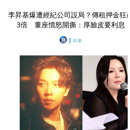
李昇基爆遭經紀公司設局？傳租押金狂
3倍 董座憤怒開撕：厚臉皮要利息
時事