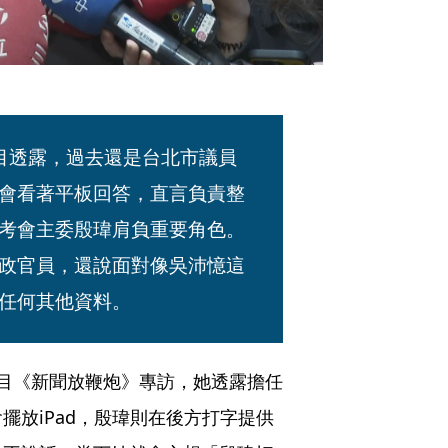
目透露，過去還是台北市議員
會看著平板回答，直言負責整
考會主委殷瑋肩負重要角色。
政官員，還說面對像吳沛憶這
任何其他資料。
目《新聞放鞭炮》專訪，她透露擔任
擺放iPad，殷瑋則在後方打字提供