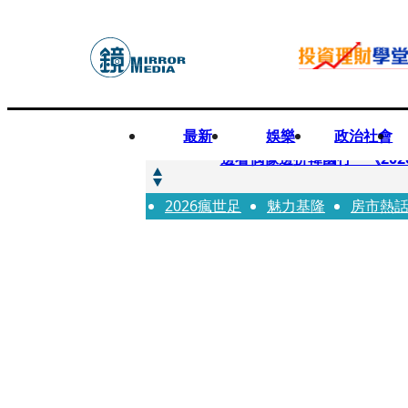
最新
娛樂
政治社會
快訊
邊看偶像邊拚韓國行 《2026
2026瘋世足
快訊
魅力基隆
房市熱
代誌大條火急跳船？ 宏碁派
快訊
一句「請回去坐好」 特教生