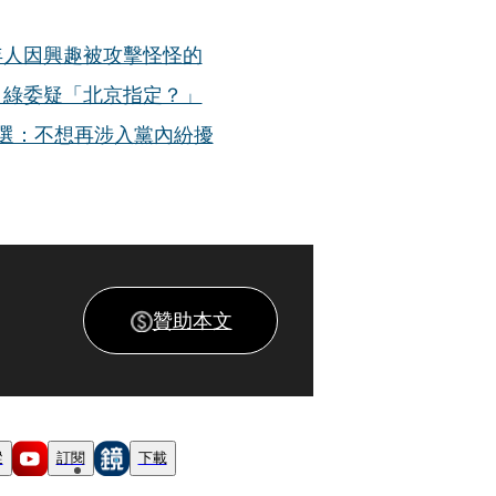
年人因興趣被攻擊怪怪的
 綠委疑「北京指定？」
選：不想再涉入黨內紛擾
贊助本文
蹤
訂閱
下載