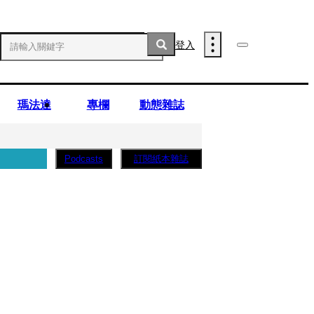
登入
瑪法達
專欄
動態雜誌
訂閱紙本雜誌
Podcasts