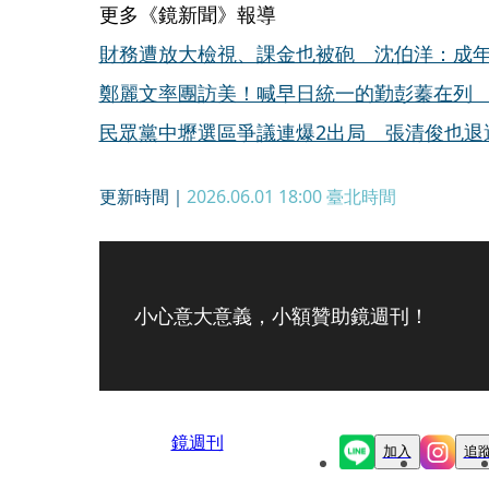
更多《鏡新聞》報導
財務遭放大檢視、課金也被砲 沈伯洋：成
鄭麗文率團訪美！喊早日統一的勤彭蓁在列
民眾黨中壢選區爭議連爆2出局 張清俊也退
更新時間｜
2026.06.01 18:00
臺北時間
小心意大意義，小額贊助鏡週刊！
鏡週刊
加入
追