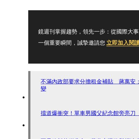
鏡週刊掌握趨勢，領先一步：從國際大事
一個重要瞬間，誠摯邀請您
立即加入閱
不滿內政部要求分擔租金補貼 蔣萬安
變
擋道爆衝突！單車男國父紀念館旁亮刀