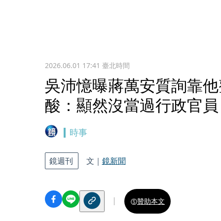
2026.06.01 17:41
臺北時間
吳沛憶曝蔣萬安質詢靠他
酸：顯然沒當過行政官員
時事
鏡週刊
文｜
鏡新聞
贊助本文