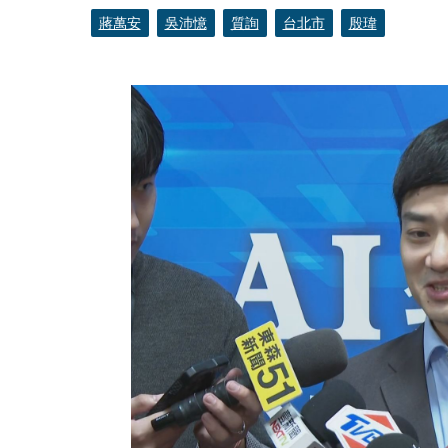
蔣萬安
吳沛憶
質詢
台北市
殷瑋