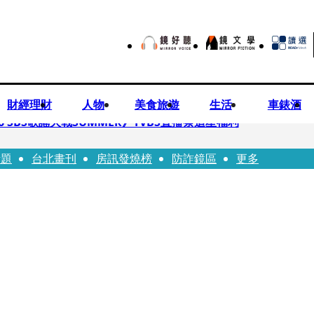
財經理財
人物
美食旅遊
生活
車錶酒
 SBS歌謠大戰SUMMER》TVBS直播祭追星福利
話題
台北畫刊
房訊發燒榜
防詐鏡區
更多
任李文詳接掌兆基屋管2天就喊撤出！
持斷掃把戳女代課老師眼睛大失血近失明