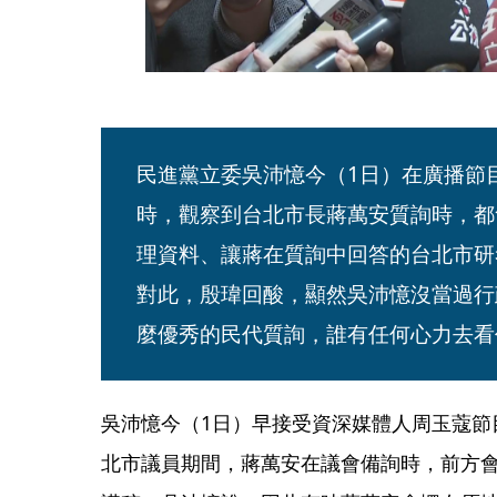
民進黨立委吳沛憶今（1日）在廣播節
時，觀察到台北市長蔣萬安質詢時，都
理資料、讓蔣在質詢中回答的台北市研
對此，殷瑋回酸，顯然吳沛憶沒當過行
麼優秀的民代質詢，誰有任何心力去看
吳沛憶今（1日）早接受資深媒體人周玉蔻節
北市議員期間，蔣萬安在議會備詢時，前方會