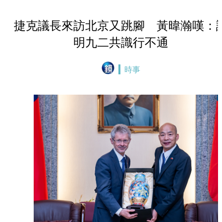
捷克議長來訪北京又跳腳 黃暐瀚嘆：
明九二共識行不通
時事