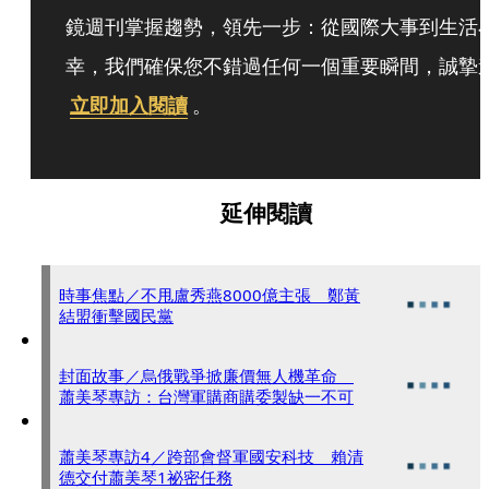
鏡週刊掌握趨勢，領先一步：從國際大事到生活
幸，我們確保您不錯過任何一個重要瞬間，誠摯
立即加入閱讀
。
延伸閱讀
時事焦點／不甩盧秀燕8000億主張 鄭黃
結盟衝擊國民黨
封面故事／烏俄戰爭掀廉價無人機革命
蕭美琴專訪：台灣軍購商購委製缺一不可
蕭美琴專訪4／跨部會督軍國安科技 賴清
德交付蕭美琴1祕密任務