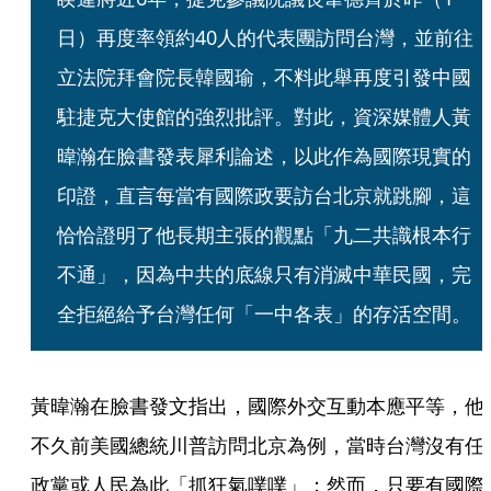
日）再度率領約40人的代表團訪問台灣，並前往
立法院拜會院長韓國瑜，不料此舉再度引發中國
駐捷克大使館的強烈批評。對此，資深媒體人黃
暐瀚在臉書發表犀利論述，以此作為國際現實的
印證，直言每當有國際政要訪台北京就跳腳，這
恰恰證明了他長期主張的觀點「九二共識根本行
不通」，因為中共的底線只有消滅中華民國，完
全拒絕給予台灣任何「一中各表」的存活空間。
黃暐瀚在臉書發文指出，國際外交互動本應平等，他
不久前美國總統川普訪問北京為例，當時台灣沒有任
政黨或人民為此「抓狂氣噗噗」；然而，只要有國際