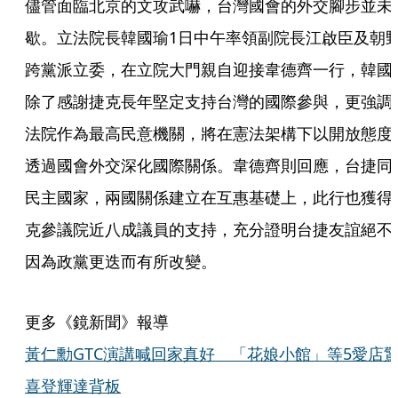
儘管面臨北京的文攻武嚇，台灣國會的外交腳步並未
歇。立法院長韓國瑜1日中午率領副院長江啟臣及朝
跨黨派立委，在立院大門親自迎接韋德齊一行，韓國
除了感謝捷克長年堅定支持台灣的國際參與，更強調
法院作為最高民意機關，將在憲法架構下以開放態度
透過國會外交深化國際關係。韋德齊則回應，台捷同
民主國家，兩國關係建立在互惠基礎上，此行也獲得
克參議院近八成議員的支持，充分證明台捷友誼絕不
因為政黨更迭而有所改變。
更多《鏡新聞》報導
黃仁勳GTC演講喊回家真好 「花娘小館」等5愛店
喜登輝達背板