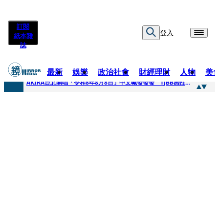
訂閱
登入
紙本雜
誌
最新
娛樂
政治社會
財經理財
人物
美
快訊
AKIRA台北開唱「令和8年8月8日」中文喊發發發 TJBB感性喊「謝謝AKIRA桑」
快訊
台灣新冠期間沒疫苗可打？ 律師列3款嗆：陳時中唯一擋的叫科興
快訊
沉寂12年…鐵肺歌后遇人生低谷 「遭親弟賞巴掌、父親出軌自己閨密」辛酸人生曝光