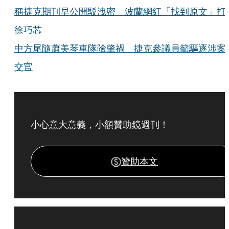
稱捷克期刊早公開駁洩密 波蘭網紅「找到原文」打
徐巧芯
中方尾隨蕭美琴車隊險肇禍 捷克參議員籲驅逐涉案
交官
小心意大意義，小額贊助鏡週刊！
贊助本文