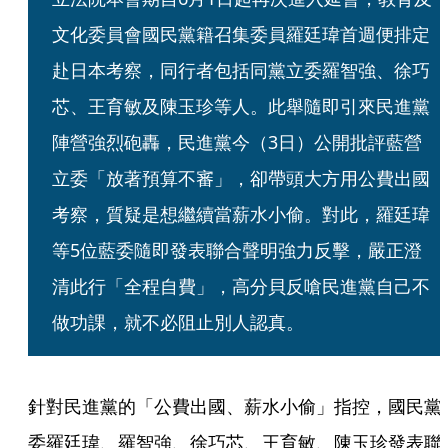
文化委員會國民黨籍召集委員羅廷瑋首週便排定
赴日本考察，同行者包括同黨立委羅智強、徐巧
芯、王育敏及陳玉珍等人。此舉隨即引來民進黨
陣營強烈砲轟，民進黨今（3日）公開批評藍營
立委「放著預算不審」，卻帶頭大方用公費出國
考察，質疑是想繼續當薪水小偷。對此，羅廷瑋
等5位藍委隨即發表聯合聲明強力反擊，嚴正澄
清此行「全程自費」，高分貝反嗆民進黨自己不
做功課，就不必阻止別人認真。
針對民進黨的「公費出國、薪水小偷」指控，國民黨
委羅廷瑋、羅智強、徐巧芯、王育敏、陳玉珍發表聯