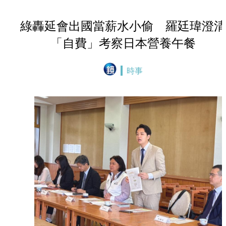
綠轟延會出國當薪水小偷 羅廷瑋澄清
「自費」考察日本營養午餐
時事