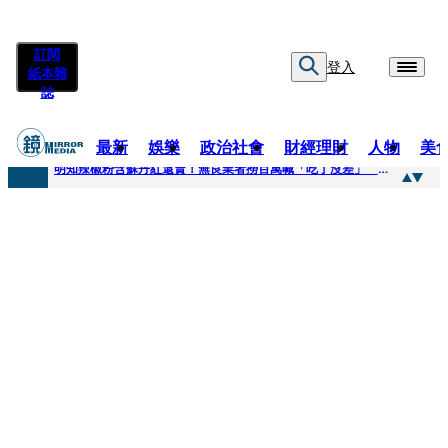
訂閱
登入
紙本雜
誌
最新
娛樂
政治社會
財經理財
人物
美
快訊
明知辣椒粉含蘇丹紅還賣！無良業者撈百萬喊「吃了沒差」 法官打臉判6月不准緩刑
快訊
「無可替代的夥伴離開了我」…張韶涵細數10年時光 悲慟告別：無法相信真的發生了
快訊
又見醫療暴力！耕莘醫院病患失控毆人 院方揭他早是「黑名單」堅決提告