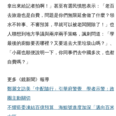
拿出來給記者拍啊！」甚至有選民憤怒表示：「老百
去旅遊也是自費，問題是你們無限延會做了什麼？領
水不幹事、不審預算，早就可以被老闆開除了！」也
人聯想到地方爭議與兩岸兩手策略，諷刺問道：「學
最後的廚餘要丟哪裡？又要送去大里垃圾山嗎？」、
「小羅也順便說明一下，你同事們去中國多次，也都
自費嗎？」
更多《鏡新聞》報導
鄭麗文訪美「中配隨行」引華府警覺 學者示警：政
圈主動關切
不懼藍委凍結百億預算 海鯤號進度加深「邁向百米