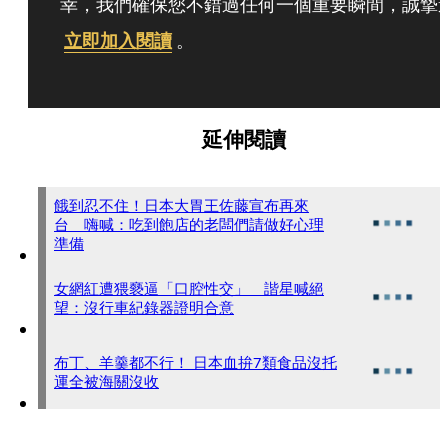
幸，我們確保您不錯過任何一個重要瞬間，誠摯
立即加入閱讀
。
延伸閱讀
餓到忍不住！日本大胃王佐藤宣布再來
台 嗨喊：吃到飽店的老闆們請做好心理
準備
女網紅遭猥褻逼「口腔性交」 諧星喊絕
望：沒行車紀錄器證明合意
布丁、羊羹都不行！ 日本血拚7類食品沒托
運全被海關沒收