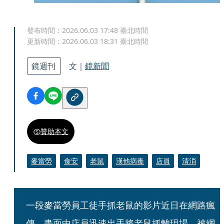
發布時間：
2026.06.03 17:48
臺北時間
更新時間：
2026.06.03 18:31
臺北時間
鏡週刊
文｜
鏡新聞
贊助本文
麥當勞
食安
老鼠
漢他病毒
店員
清消
一段麥當勞員工徒手抓老鼠的影片近日在網路瘋
傳，畫面中店員迅速出手將老鼠抓離現場，被網