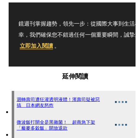
鏡週刊掌握趨勢，領先一步：從國際大事到生活
幸，我們確保您不錯過任何一個重要瞬間，誠摯
立即加入閱讀
。
延伸閱讀
迴轉壽司遭狂灌透明液體！濱壽司疑被惡
搞 日本網友怒炸
微波飯打開全是黑黴菌！ 超商急下架
「藜麥多穀飯」開放退款