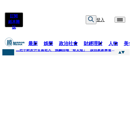
訂閱
登入
紙本雜
誌
最新
娛樂
政治社會
財經理財
人物
美
快訊
二把手終於升官當老大 孫鵬自嘲「命太短」 談自家家事看超開：誰家鍋底沒灰塵
快訊
蔡英文做2件事「嚇壞一堆人」 黃暐瀚分析台東戰況：變成五五波
快訊
未禮讓行人罰6000元沒繳 租車公司竟爆欠235萬公法債務！負責人急出面