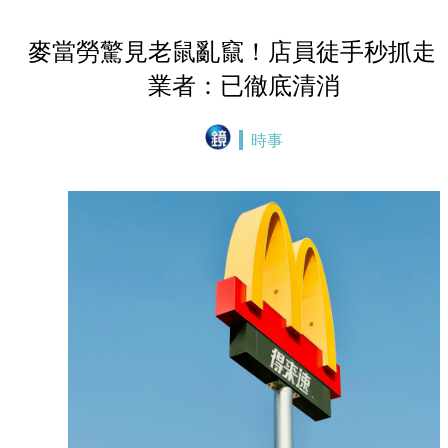
麥當勞驚見老鼠亂竄！店員徒手秒抓
業者：已徹底清消
時事