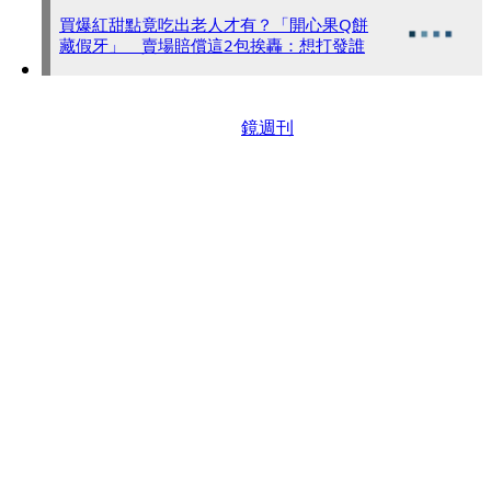
買爆紅甜點竟吃出老人才有？「開心果Q餅
藏假牙」 賣場賠償這2包挨轟：想打發誰
鏡週刊