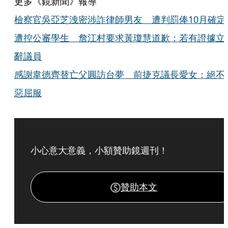
更多《鏡新聞》報導
檢察官吳亞芝洩密涉詐律師男友 遭判罰俸10月確定
遭控公審學生 詹江村要求黃瓊慧道歉：若有證據立
辭議員
感謝韋德齊替亡父圓訪台夢 前捷克議長愛女：絕不
惡屈服
小心意大意義，小額贊助鏡週刊！
贊助本文