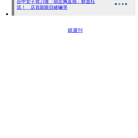
台中女子買刀後「朝左胸直插」鮮血狂
流！ 店員親眼目睹嚇哭
鏡週刊