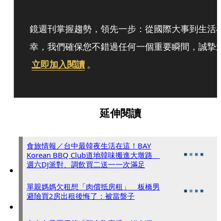
鏡週刊掌握趨勢，領先一步：從國際大事到生活
幸，我們確保您不錯過任何一個重要瞬間，誠摯
立即加入閱讀
。
延伸閱讀
食旅情報／台中最韓夜生活在這！BAY
Korean BBQ Club道地韓味搬進大墩路
週六DJ派對、調飲買二送一一次滿足
單親媽媽欠租想「肉償抵房租」 板橋男
避險買2房出租後悔了：被當盤子