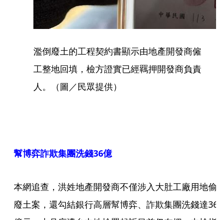
濫倒廢土的工程契約書顯示由地產開發商僱
工整地回填，檢方證實已經羈押開發商負責
人。（圖／民眾提供）
幫博弈詐欺集團洗錢36億
本網追查，洪姓地產開發商不僅涉入大肚工廠用地偷
廢土案，還勾結銀行高層幫博弈、詐欺集團洗錢達36