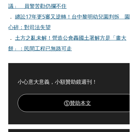
議」 員警苦勸仍攔不住
．
纏訟17年更5審又逆轉！台中黎明幼兒園判拆 園
心碎：對司法失望
．
土方之亂未解！營造公會轟國土署解方是「畫大
餅」：民間工程已無路可走
小心意大意義，小額贊助鏡週刊！
贊助本文