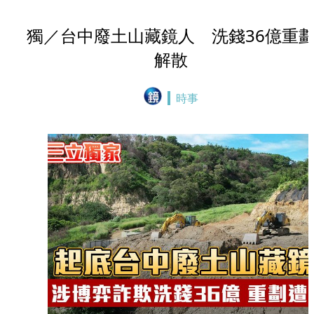
獨／台中廢土山藏鏡人 洗錢36億重
解散
時事