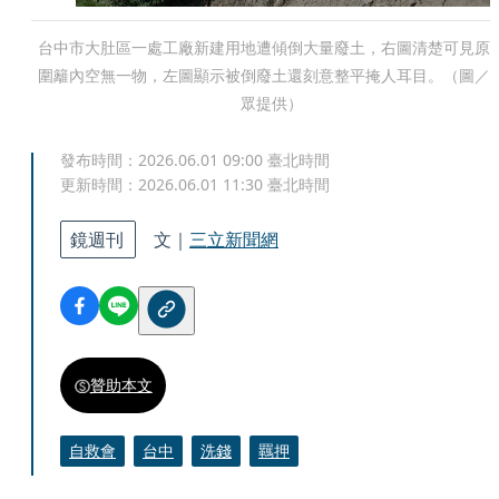
台中市大肚區一處工廠新建用地遭傾倒大量廢土，右圖清楚可見原
圍籬內空無一物，左圖顯示被倒廢土還刻意整平掩人耳目。（圖／
眾提供）
發布時間：
2026.06.01 09:00
臺北時間
更新時間：
2026.06.01 11:30
臺北時間
鏡週刊
文｜
三立新聞網
贊助本文
自救會
台中
洗錢
羈押