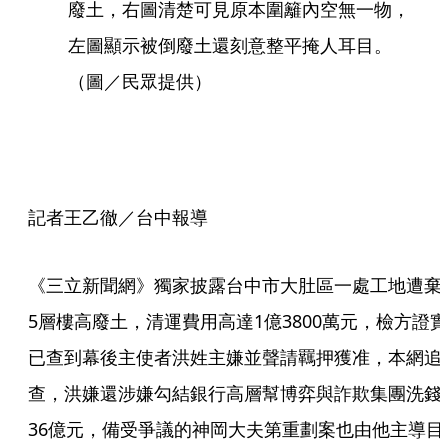
廢土，右圖清楚可見原本圍籬內空無一物，
左圖顯示被倒廢土還刻意整平掩人耳目。
（圖／民眾提供）
記者王乙徹／台中報導
《三立新聞網》獨家披露台中市大肚區一處工地遭棄
5層樓高廢土，清運費用高達1億3800萬元，檢方證實
已查到幕後主使者洪姓主嫌並聲請羈押獲准，本網追
查，洪嫌還涉嫌勾結銀行高層幫博弈與詐欺集團洗錢
36億元，備受爭議的神岡大夫第重劃案也由他主導目