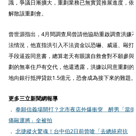
識，爭議日漸擴大，重劃業務已無實質推展進度，依
解散該重劃會。
曾世源指出，4月間調查局曾請他協助重啟調查洪嫌
法情況，他直指洪引入不法資金以恐嚇、威逼、毆打
手段逼簽同意書，總算老天有眼讓自救會對不願參與
劃的無辜住戶有交代，他還透露，洪嫌以同意重劃的
地向銀行抵押貸款1.5億元，恐會成為接下來的難題
更多三立新聞網報導
．
拳願信義場開打？北市夜店外爆衝突 醉男「當街
痛毆運將」全被拍
．
北捷縱火驚魂！台中伯2日前曾嗆「去總統府抗