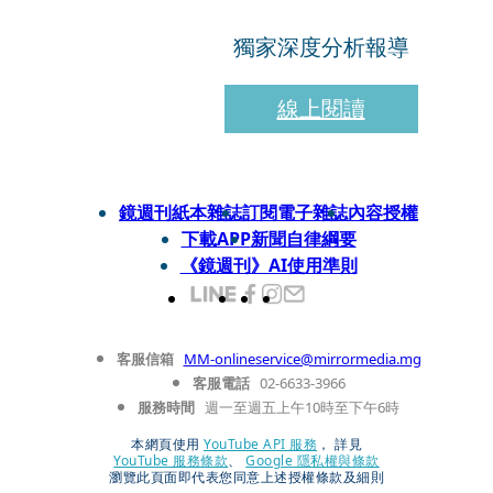
獨家深度分析報導
線上閱讀
鏡週刊紙本雜誌
訂閱電子雜誌
內容授權
下載APP
新聞自律綱要
《鏡週刊》AI使用準則
客服信箱
MM-onlineservice@mirrormedia.mg
客服電話
02-6633-3966
服務時間
週一至週五上午10時至下午6時
本網頁使用
YouTube API 服務
， 詳見
YouTube 服務條款
、
Google 隱私權與條款
瀏覽此頁面即代表您同意上述授權條款及細則