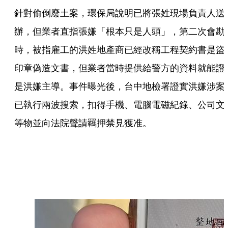
針對偷倒廢土案，環保局說明已將張姓現場負責人送
辦，但業者直指張嫌「根本只是人頭」，第二次會勘
時，被指雇工的洪姓地產商已經改稱工程契約書是盜
印章偽造文書，但業者當時提供給警方的資料就能證
是洪嫌主導。事件曝光後，台中地檢署證實洪嫌涉案
已執行兩波搜索，扣得手機、電腦電磁紀錄、公司文
等物並向法院聲請羈押禁見獲准。