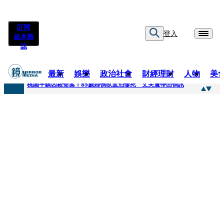
訂閱
登入
紙本雜
誌
最新
娛樂
政治社會
財經理財
人物
美
快訊
桃園平鎮凶殺命案！85歲婦倒臥血泊慘死 丈夫遭帶回偵訊
快訊
狠詐慈濟10.6億！神鬼律師陳昱瑄「親接機BNT抵台」 同框陳時中、張淑芬畫面曝光
快訊
邊看偶像邊拚韓國行 《2026 SBS歌謠大戰SUMMER》TVBS直播祭追星福利