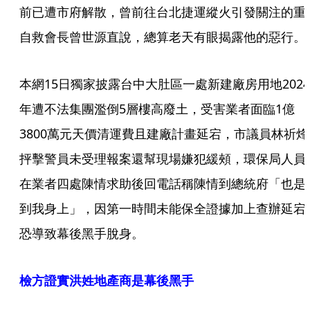
前已遭市府解散，曾前往台北捷運縱火引發關注的重
自救會長曾世源直說，總算老天有眼揭露他的惡行。
本網15日獨家披露台中大肚區一處新建廠房用地2024
年遭不法集團濫倒5層樓高廢土，受害業者面臨1億
3800萬元天價清運費且建廠計畫延宕，市議員林祈烽
抨擊警員未受理報案還幫現場嫌犯緩頰，環保局人員
在業者四處陳情求助後回電話稱陳情到總統府「也是
到我身上」，因第一時間未能保全證據加上查辦延宕
恐導致幕後黑手脫身。
檢方證實洪姓地產商是幕後黑手