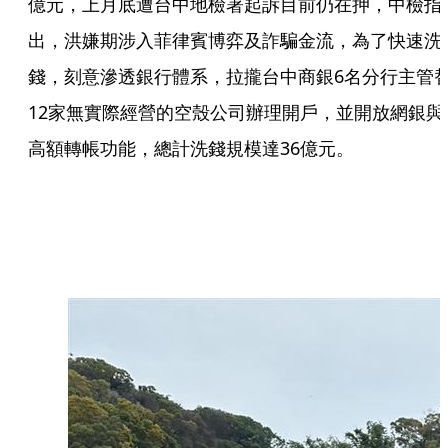
億元，上月底遭台中地檢署起訴目前仍在押，中檢指
出，洪嫌期涉入菲律賓博弈及詐騙金流，為了快速洗
錢，刻意滲透銀行體系，拉攏台中商銀6名分行主管
12家無實際經營的空殼公司辦理開戶，並開放網銀與
高額轉帳功能，總計洗錢規模達36億元。