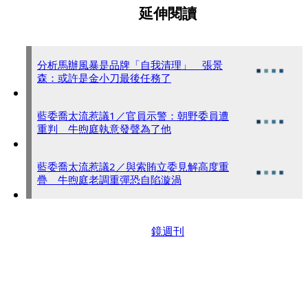
延伸閱讀
分析馬辦風暴是品牌「自我清理」 張景
森：或許是金小刀最後任務了
藍委喬太流惹議1／官員示警：朝野委員遭
重判 牛煦庭執意發聲為了他
藍委喬太流惹議2／與索賄立委見解高度重
疊 牛煦庭老調重彈恐自陷漩渦
鏡週刊