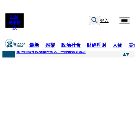
訂閱
登入
紙本雜
誌
最新
娛樂
政治社會
財經理財
人物
美
快訊
李博翔深夜現身商務酒店 一晚豪砸五萬元
快訊
71萬粉YouTuber驟逝！被發現「陳屍同居女友住處」享年36歲 生前曾爆染毒、家暴前妻
快訊
拋「雙AI」施政藍圖！徐欣瑩宣示無縫接軌楊文科 延續五支箭與十大交通建設