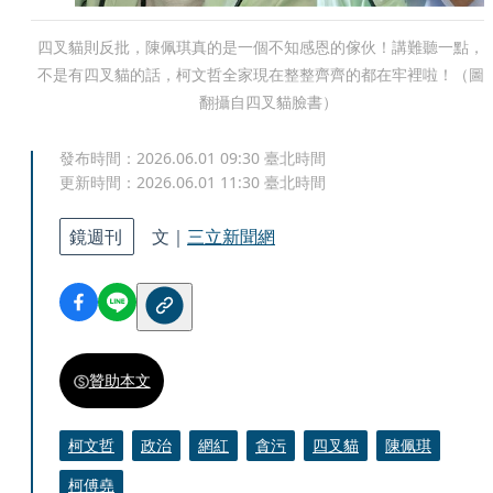
四叉貓則反批，陳佩琪真的是一個不知感恩的傢伙！講難聽一點，
不是有四叉貓的話，柯文哲全家現在整整齊齊的都在牢裡啦！（圖
翻攝自四叉貓臉書）
發布時間：
2026.06.01 09:30
臺北時間
更新時間：
2026.06.01 11:30
臺北時間
鏡週刊
文｜
三立新聞網
贊助本文
柯文哲
政治
網紅
貪污
四叉貓
陳佩琪
柯傅堯