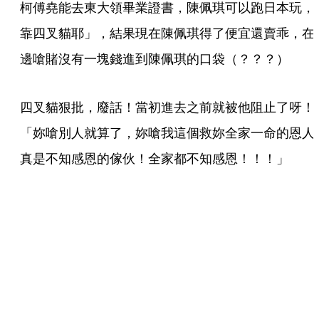
柯傅堯能去東大領畢業證書，陳佩琪可以跑日本玩，
靠四叉貓耶」，結果現在陳佩琪得了便宜還賣乖，在
邊嗆賭沒有一塊錢進到陳佩琪的口袋（？？？）
四叉貓狠批，廢話！當初進去之前就被他阻止了呀！
「妳嗆別人就算了，妳嗆我這個救妳全家一命的恩人
真是不知感恩的傢伙！全家都不知感恩！！！」