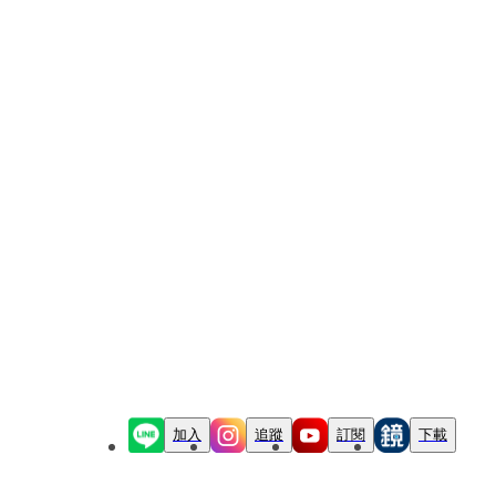
加入
追蹤
訂閱
下載