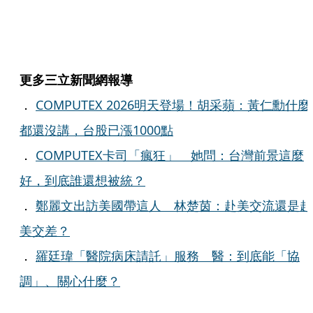
更多三立新聞網報導
．
COMPUTEX 2026明天登場！胡采蘋：黃仁勳什麼
都還沒講，台股已漲1000點
．
COMPUTEX卡司「瘋狂」 她問：台灣前景這麼
好，到底誰還想被統？
．
鄭麗文出訪美國帶這人 林楚茵：赴美交流還是赴
美交差？
．
羅廷瑋「醫院病床請託」服務 醫：到底能「協
調」、關心什麼？