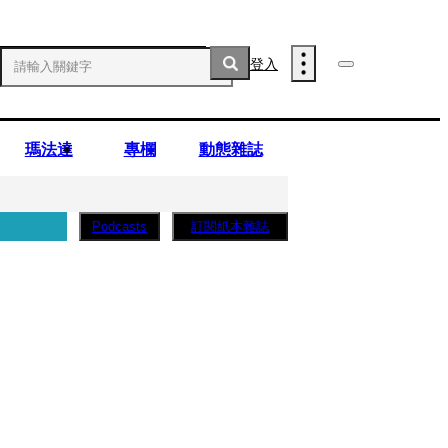
登入
瑪法達
專欄
動態雜誌
訂閱紙本雜誌
Podcasts