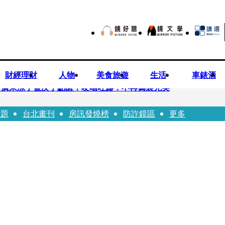
財經理財
人物
美食旅遊
生活
車錶酒
 廣末涼子被次子點醒！哽咽吐露：不再偽裝完美
話題
台北畫刊
房訊發燒榜
防詐鏡區
更多
優當工程師 接單「網站製作」
逝！13愛犬伴屍多日未啃食 忠犬挨餓「死守遺體」警戒護主惹淚