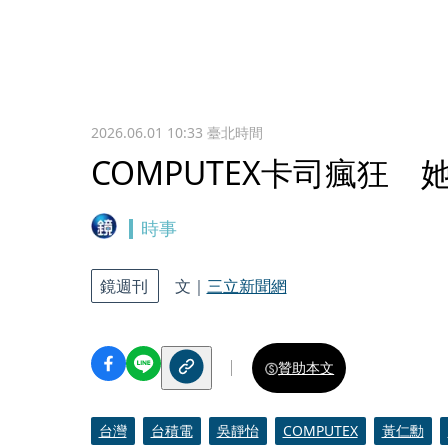
2026.06.01 10:33
臺北時間
COMPUTEX卡司瘋狂
時事
鏡週刊
文｜
三立新聞網
贊助本文
台灣
台積電
吳靜怡
COMPUTEX
黃仁勳