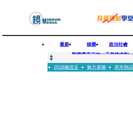
最新
娛樂
政治社會
快訊
超速肇事停工一年首度受訪
2026瘋世足
快訊
魅力基隆
房市熱
暗黑界轉戰科技圈！前AV女
快訊
鼻酸畫面曝...獨居飼主猝