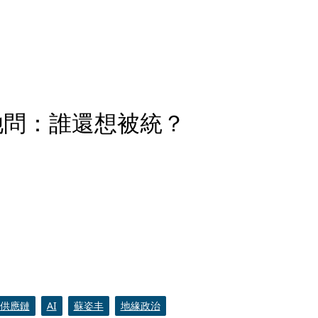
 她問：誰還想被統？
供應鏈
AI
蘇姿丰
地緣政治