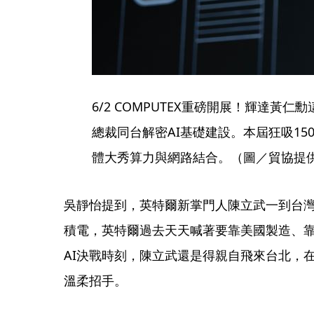
6/2 COMPUTEX重磅開展！輝達黃仁勳
總裁同台解密AI基礎建設。本屆狂吸150
體大秀算力與網路結合。（圖／貿協提
吳靜怡提到，英特爾新掌門人陳立武一到台
積電，英特爾過去天天喊著要靠美國製造、靠
AI決戰時刻，陳立武還是得親自飛來台北，
溫柔招手。