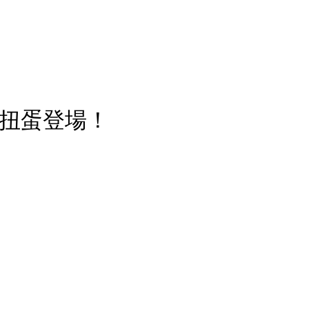
3款扭蛋登場！