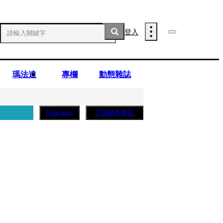
登入
瑪法達
專欄
動態雜誌
訂閱紙本雜誌
Podcasts