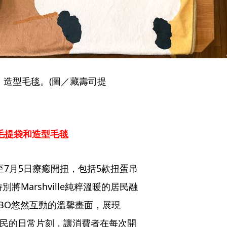
造型毛毯。(圖／藏壽司提
絨毛提袋和造型毛毯
5日至7月5日療癒開扭，包括5款扭蛋吊
Marshville純粹溫暖的居民融
OBO悠然互動的溫馨畫面，展現
繪居民的日常片刻，讓消費者在每次開