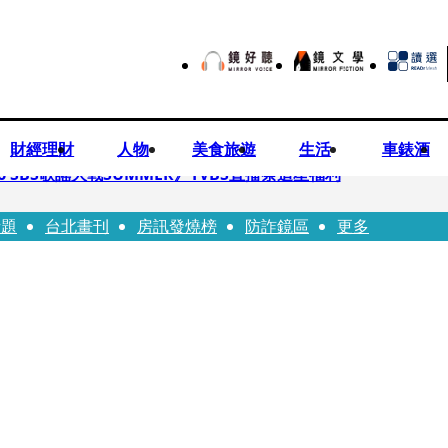
財經理財
人物
美食旅遊
生活
車錶酒
 SBS歌謠大戰SUMMER》TVBS直播祭追星福利
話題
台北畫刊
房訊發燒榜
防詐鏡區
更多
任李文詳接掌兆基屋管2天就喊撤出！
持斷掃把戳女代課老師眼睛大失血近失明