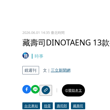
2026.06.01 14:35
臺北時間
藏壽司DINOTAENG 1
時事
鏡週刊
文｜
三立新聞網
贊助本文
台北車站
扭蛋
壽司郎
藏壽司