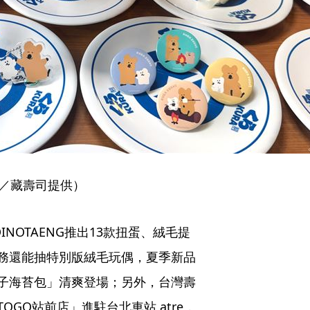
(圖／藏壽司提供）
NOTAENG推出13款扭蛋、絨毛提
務還能抽特別版絨毛玩偶，夏季新品
太子海苔包」清爽登場；另外，台灣壽
 TOGO站前店」進駐台北車站 atre，