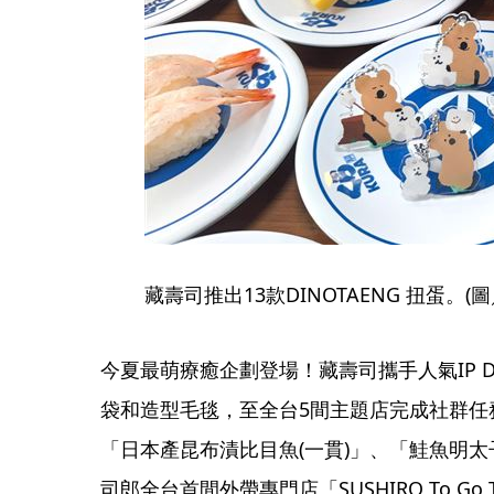
藏壽司推出13款DINOTAENG 扭蛋。
今夏最萌療癒企劃登場！藏壽司攜手人氣IP DI
袋和造型毛毯，至全台5間主題店完成社群任
「日本產昆布漬比目魚(一貫)」、「鮭魚明
司郎全台首間外帶專門店「SUSHIRO To Go