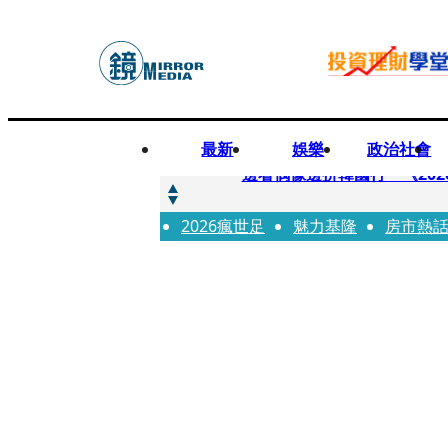
最新
娛樂
政治社會
快訊
邊看偶像邊拚韓國行 《2026
2026瘋世足
快訊
魅力基隆
房市熱
代誌大條火急跳船？ 宏碁派
快訊
一句「請回去坐好」 特教生