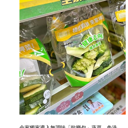
全家獨家導入無調味「歐樂包」蔬菜，免洗