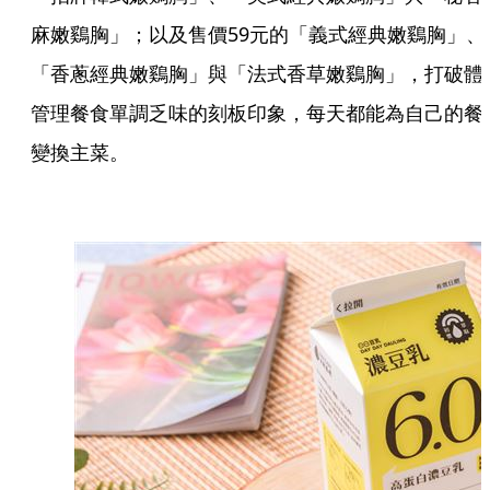
麻嫩鷄胸」；以及售價59元的「義式經典嫩鷄胸」、
「香蔥經典嫩鷄胸」與「法式香草嫩鷄胸」，打破體
管理餐食單調乏味的刻板印象，每天都能為自己的餐
變換主菜。