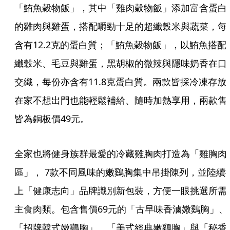
「鮪魚穀物飯」，其中「雞肉穀物飯」添加富含蛋白
的雞肉與雞蛋，搭配嚼勁十足的超纖穀米與蔬菜，每
含有12.2克的蛋白質；「鮪魚穀物飯」，以鮪魚搭配
纖穀米、毛豆與雞蛋，黑胡椒的微辣與隱味奶香在口
交織，每份亦含有11.8克蛋白質。兩款皆採冷凍存放
在家不想出門也能輕鬆補給、隨時加熱享用，兩款售
皆為銅板價49元。
全家也將健身族群最愛的冷藏雞胸肉打造為「雞胸肉
區」， 7款不同風味的嫩鷄胸集中吊掛陳列，並陸續
上「健康志向」品牌識別新包裝，方便一眼挑選所需
主食肉類。包含售價69元的「古早味香滷嫩鷄胸」、
「招牌韓式嫩鷄胸」、「美式經典嫩鷄胸」與「秘香