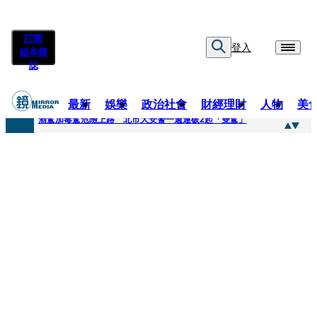
訂閱
登入
紙本雜
誌
最新
娛樂
政治社會
財經理財
人物
美
快訊
酒駕加毒駕危險上路 北市大安警一週連破2起「雙駕」
快訊
Ozone黃文廷、FEniX夏浦洋組「神隊友」 邱以太、林亭莉熱血狂奔殺青淚崩
快訊
AKIRA台北唱到一半突收兒子告白「爸爸I LOVE YOU」 驚喜林志玲同步曝光父親節「披薩蛋糕」