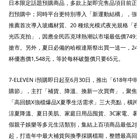
日本限定話題預購商品，多款上架即完售品項目前正
烈預購中；同時平台更特別導入「新運動結構」，強
推薦首次導入玻纖材質、20 種炫光模式夜光規格「
光匹克拍」，因應全民匹克球熱潮以市場最低價749
搶市。另外，夏日必備的哈根達斯祭出買一送一，24
杯優惠價1,548元，等於每杯破盤價只要65元。
7-ELEVEN i預購即日起至6月30日，推出「618年中嗨
購節」，主打「補貨、降溫、換新一次買齊」，聚焦
「高回饋X強檔爆品X夏季生活需求」三大亮點，橫跨
涼夏降溫、夏日美肌、家庭日用品囤貨、3C家電、暑
假親子娛樂等多元生活類別，集結上百項商品最低2
起，打造年中最大補貨與換季採購檔期，整體最高回