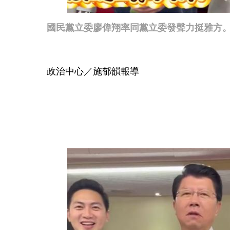
國民黨立委廖偉翔率同黨立委發聲力挺雅方。（
政治中心／施郁韻報導