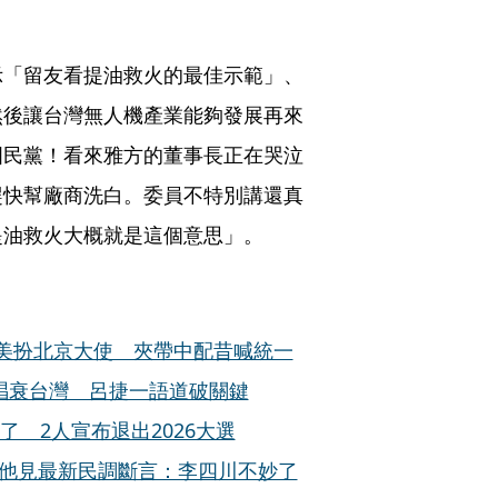
示「留友看提油救火的最佳示範」、
然後讓台灣無人機產業能夠發展再來
國民黨！看來雅方的董事長正在哭泣
趕快幫廠商洗白。委員不特別講還真
提油救火大概就是這個意思」。
訪美扮北京大使 夾帶中配昔喊統一
唱衰台灣 呂捷一語道破關鍵
 2人宣布退出2026大選
 他見最新民調斷言：李四川不妙了