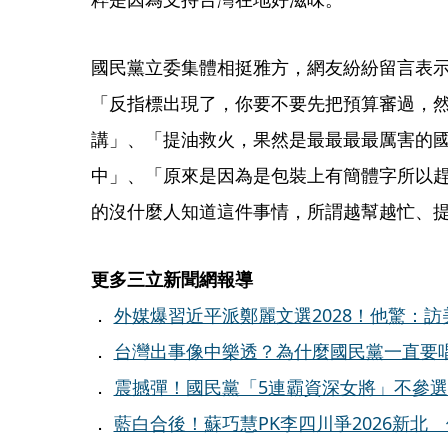
國民黨立委集體相挺雅方，網友紛紛留言表
「反指標出現了，你要不要先把預算審過，
講」、「提油救火，果然是最最最最厲害的
中」、「原來是因為是包裝上有簡體字所以
的沒什麼人知道這件事情，所謂越幫越忙、
更多三立新聞網報導
．
外媒爆習近平派鄭麗文選2028！他驚：
．
台灣出事像中樂透？為什麼國民黨一直要
．
震撼彈！國民黨「5連霸資深女將」不參選了
．
藍白合後！蘇巧慧PK李四川爭2026新北