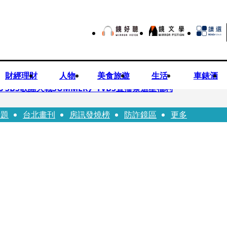
財經理財
人物
美食旅遊
生活
車錶酒
 SBS歌謠大戰SUMMER》TVBS直播祭追星福利
話題
台北畫刊
房訊發燒榜
防詐鏡區
更多
任李文詳接掌兆基屋管2天就喊撤出！
持斷掃把戳女代課老師眼睛大失血近失明