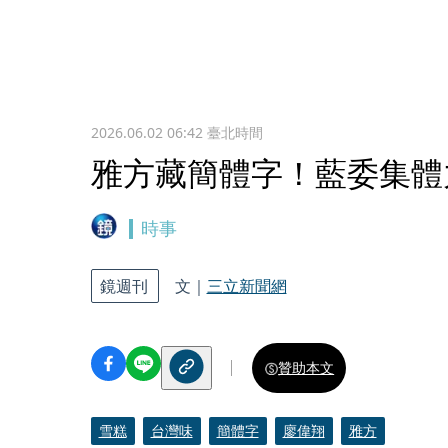
2026.06.02 06:42
臺北時間
雅方藏簡體字！藍委集體
時事
鏡週刊
文｜
三立新聞網
贊助本文
雪糕
台灣味
簡體字
廖偉翔
雅方