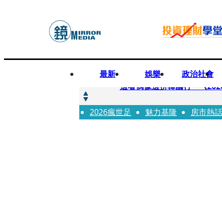
最新
娛樂
政治社會
快訊
邊看偶像邊拚韓國行 《2026
2026瘋世足
快訊
魅力基隆
房市熱
代誌大條火急跳船？ 宏碁派
快訊
一句「請回去坐好」 特教生