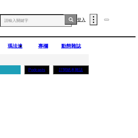
登入
瑪法達
專欄
動態雜誌
訂閱紙本雜誌
Podcasts