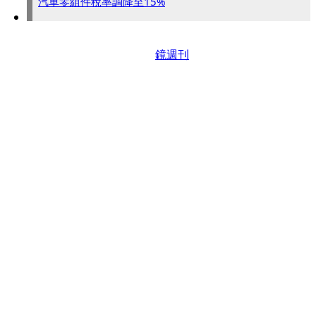
汽車零組件稅率調降至15%
鏡週刊