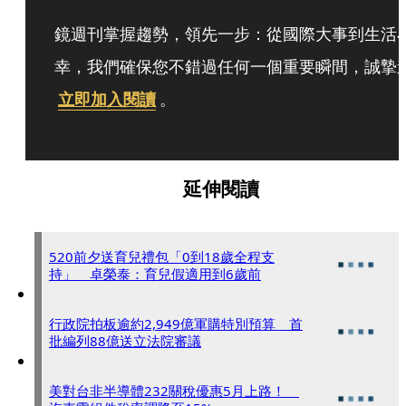
鏡週刊掌握趨勢，領先一步：從國際大事到生活
幸，我們確保您不錯過任何一個重要瞬間，誠摯
立即加入閱讀
。
延伸閱讀
520前夕送育兒禮包「0到18歲全程支
持」 卓榮泰：育兒假適用到6歲前
行政院拍板逾約2,949億軍購特別預算 首
批編列88億送立法院審議
美對台非半導體232關稅優惠5月上路！