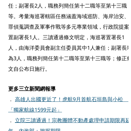
任；副署長2人，職務列簡任第十二職等至第十三職
等。考量海巡署轄區任務涵蓋海域巡防、海岸治安、
罪偵蒐調查及軍事作戰等多元專業領域，行政院提案
置副署長1人。三讀通過條文明定，海巡署置署長1
人，由海洋委員會副主任委員其中1人兼任；副署長
為3人，職務列簡任第十二職等至第十三職等；修正
文自公布日施行。
更多三立新聞網報導
．
高雄人出國更近了！虎航9月首航石垣島與小松
「獨家航線1599元起」
．
立院三讀通過！宗教團體不動產處理申請期限再延
年 內政部：把握期限