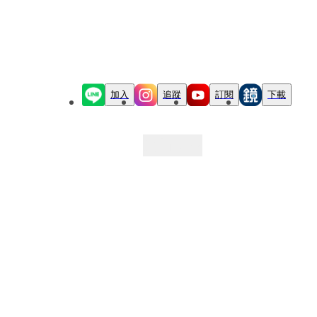
加入
追蹤
訂閱
下載
最新文章