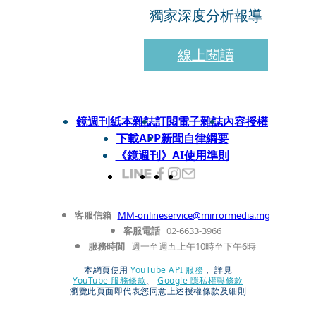
獨家深度分析報導
線上閱讀
鏡週刊紙本雜誌
訂閱電子雜誌
內容授權
下載APP
新聞自律綱要
《鏡週刊》AI使用準則
客服信箱
MM-onlineservice@mirrormedia.mg
客服電話
02-6633-3966
服務時間
週一至週五上午10時至下午6時
本網頁使用
YouTube API 服務
， 詳見
YouTube 服務條款
、
Google 隱私權與條款
瀏覽此頁面即代表您同意上述授權條款及細則