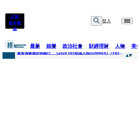
訂閱
登入
紙本雜
誌
最新
娛樂
政治社會
財經理財
人物
美
快訊
邊看偶像邊拚韓國行 《2026 SBS歌謠大戰SUMMER》TVBS直播祭追星福利
快訊
代誌大條火急跳船？ 宏碁派任李文詳接掌兆基屋管2天就喊撤出！
快訊
一句「請回去坐好」 特教生持斷掃把戳女代課老師眼睛大失血近失明