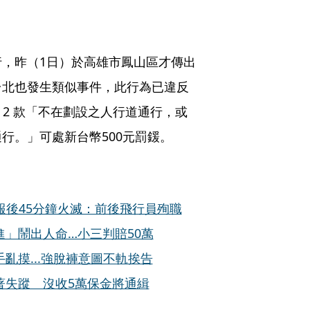
，昨（1日）於高雄市鳳山區才傳出
台北也發生類似事件，此行為已違反
第 2 款「不在劃設之人行道通行，或
行。」可處新台幣500元罰鍰。
獲報後45分鐘火滅：前後飛行員殉職
」鬧出人命…小三判賠50萬
亂摸...強脫褲意圖不軌挨告
著失蹤 沒收5萬保金將通緝