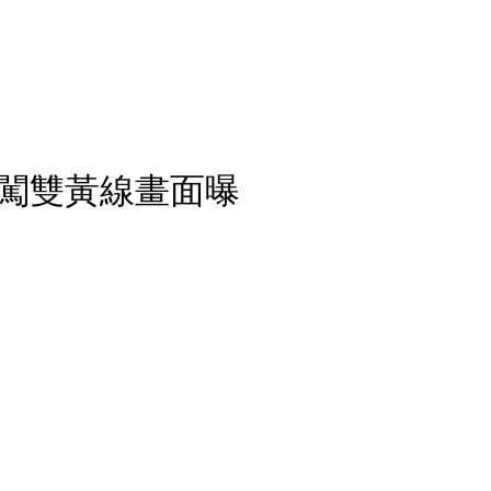
闖雙黃線畫面曝