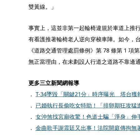
雙黃線。」
事實上，這並非第一起輪椅違規於車道上推行
有看護推著輪椅老人逆向穿梭車陣。如今，
《道路交通管理處罰條例》第 78 條第 1 項
無正當理由，在未劃設人行道之道路不靠邊通
更多三立新聞網報導
．
T-34墜毀「關鍵21分」時序曝光 塔台
．
已婚執行長偷吃女特助！「排卵期狂攻猛進
．
女沖煞找宮廟收驚！色道士騙「淨身」伸手
．
金曲歌手謝震廷又出事！法院開庭傳拘無