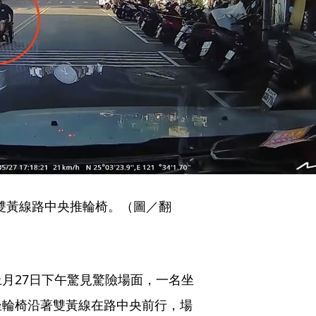
雙黃線路中央推輪椅。（圖／翻
月27日下午驚見驚險場面，一名坐
坐輪椅沿著雙黃線在路中央前行，場