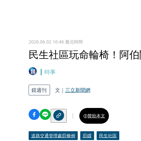
2026.06.02 16:46
臺北時間
民生社區玩命輪椅！阿伯
時事
鏡週刊
文｜
三立新聞網
贊助本文
道路交通管理處罰條例
罰鍰
民生社區