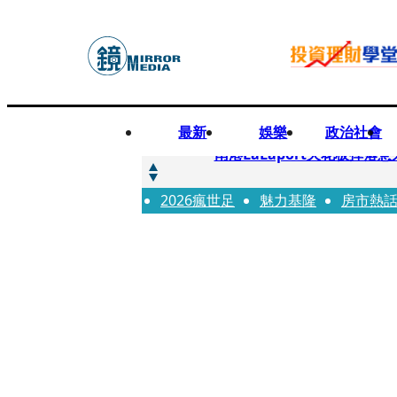
最新
娛樂
政治社會
快訊
南港LaLaport天花板掉
2026瘋世足
快訊
魅力基隆
房市熱
川普又出招！多晶矽產品課15
快訊
美伊衝突要注意！ 台塑四寶