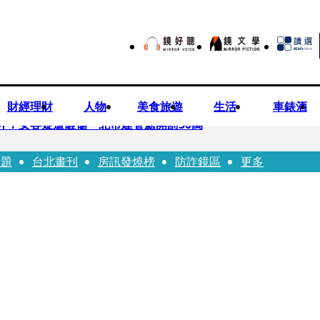
財經理財
人物
美食旅遊
生活
車錶酒
落意外！女客疑遭砸傷 北市建管處開罰30萬
話題
台北畫刊
房訊發燒榜
防詐鏡區
更多
%關稅12月生效 經濟部回應了
7月營收齊揚股價抗跌