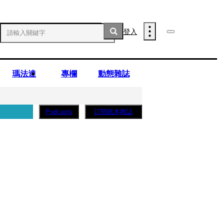
登入
瑪法達
專欄
動態雜誌
訂閱紙本雜誌
Podcasts