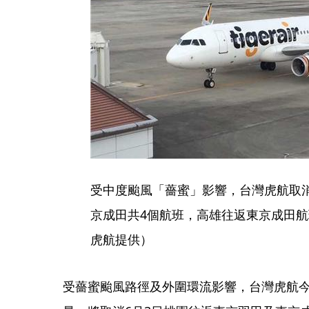
受中度颱風「薔蜜」影響，台灣虎航取消
京成田共4個航班，高雄往返東京成田
虎航提供）
受薔蜜颱風路徑及外圍環流影響，台灣虎航今