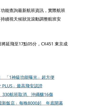
」功能查詢最新航班資訊，實際航班
將持續視天候狀況滾動調整航班安
田將延飛至17點05分，CX451 東京成
相 「1神級功能曝光」超方便
 PLUS」最高飛安認證
330航班取消、沖繩釀16傷
新飯店」每晚8000起 年底開幕