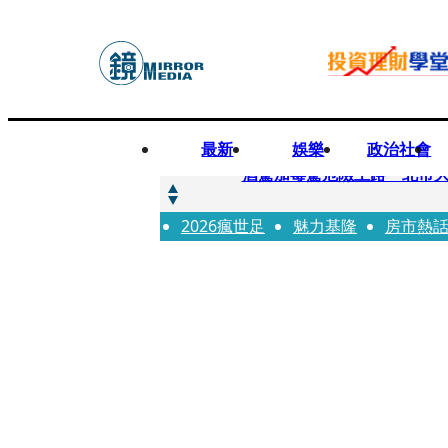
最新
娛樂
政治社會
快訊
酒駕加毒駕危險上路 北市大
2026瘋世足
快訊
魅力基隆
房市熱
Ozone黃文廷、FEniX
快訊
AKIRA台北唱到一半突收兒