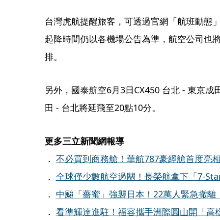
台灣虎航提醒旅客，可透過官網「航班動態
起降時間仍以各機場公告為準，航空公司也
排。
另外，國泰航空6月3日CX450 台北 - 東京成
田 - 台北將延飛至20點10分。
更多三立新聞網報導
．
不必買到商務艙！華航787豪經艙首度亮
．
全球僅少數航空過關！長榮航拿下「7-Star
．
中颱「薔蜜」強襲日本！22萬人緊急撤離 
．
看準輝達進駐！福容攜手洲際圓山開「高檔