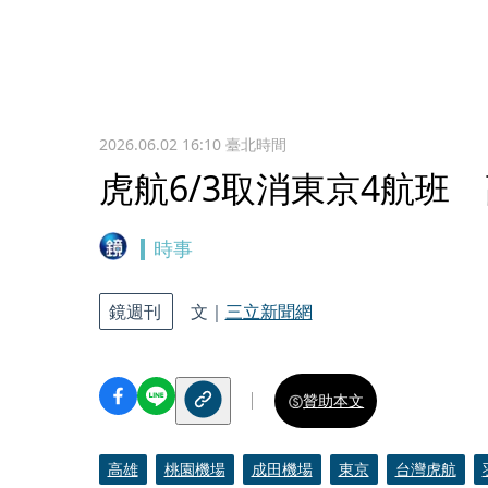
2026.06.02 16:10
臺北時間
虎航6/3取消東京4航班
時事
鏡週刊
文｜
三立新聞網
贊助本文
高雄
桃園機場
成田機場
東京
台灣虎航