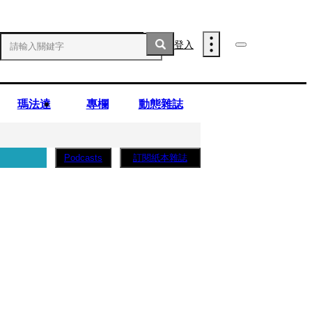
登入
瑪法達
專欄
動態雜誌
訂閱紙本雜誌
Podcasts
薩蛋糕」