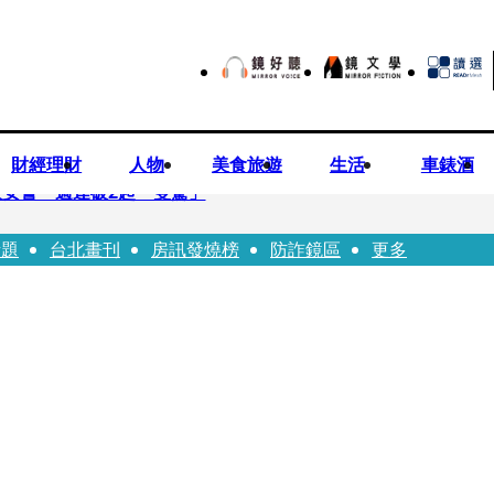
財經理財
人物
美食旅遊
生活
車錶酒
安警一週連破2起「雙駕」
話題
台北畫刊
房訊發燒榜
防詐鏡區
更多
夏浦洋組「神隊友」 邱以太、林亭莉熱血狂奔殺青淚崩
子告白「爸爸I LOVE YOU」 驚喜林志玲同步曝光父親節「披