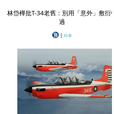
林岱樺批T-34老舊：別用「意外」敷衍
過
時事