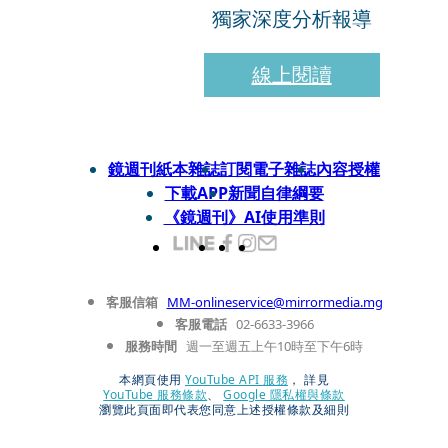
獨家深度分析報導
線上閱讀
鏡週刊紙本雜誌
訂閱電子雜誌
內容授權
下載APP
新聞自律綱要
《鏡週刊》AI使用準則
客服信箱
MM-onlineservice@mirrormedia.mg
客服電話
02-6633-3966
服務時間
週一至週五上午10時至下午6時
本網頁使用
YouTube API 服務
， 詳見
YouTube 服務條款
、
Google 隱私權與條款
瀏覽此頁面即代表您同意上述授權條款及細則