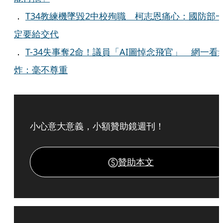
．
T34教練機墜毀2中校殉職 柯志恩痛心：國防部
定要給交代
．
T-34失事奪2命！議員「AI圖悼念飛官」 網一看
炸：毫不尊重
小心意大意義，小額贊助鏡週刊！
贊助本文