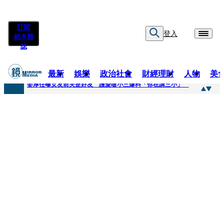
訂閱
登入
紙本雜
誌
最新
娛樂
政治社會
財經理財
人物
美
快訊
姜厚任曝女友前夫是好友 護愛嗆小三爆料「你在講三小」
快訊
劉畊宏將登《披荊斬棘》call周杰倫求救 周董「3字建議」他無奈：這不是健美比賽！
快訊
【台中戰局特輯】何欣純支持度暴增 藍營民調老劇本急救援