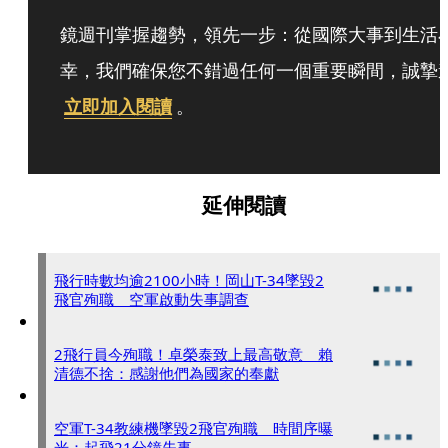
鏡週刊掌握趨勢，領先一步：從國際大事到生活
幸，我們確保您不錯過任何一個重要瞬間，誠摯
立即加入閱讀
。
延伸閱讀
飛行時數均逾2100小時！岡山T-34墜毀2
飛官殉職 空軍啟動失事調查
2飛行員今殉職！卓榮泰致上最高敬意 賴
清德不捨：感謝他們為國家的奉獻
空軍T-34教練機墜毀2飛官殉職 時間序曝
光：起飛21分鐘失事