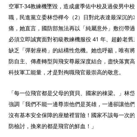
空軍T-34教練機墜毀，造成盧季佑中校及過俊男中校
職，民進黨立委林岱樺今（2）日對此表達最深沉的
痛，她直言，國防部無法再以「純屬意外」敷衍帶過
必須立即誠實面對初級教練機服役 41 年、超齡老舊
缺乏「彈射座椅」的結構性危機。她也呼籲，唯有將
防自主、傳產轉型與飛安尊嚴深度結合，盡快落實高
科技軍工能量，才是對殉職飛官最崇高的敬意。
「每一位飛官都是父母的寶貝、國家的棟梁。」林岱
強調「我們不能一邊尊崇他們是英雄，一邊卻讓他們
沒有基本安全保障的座艙裡冒險！國家不該每一次的
防檢討，換來的都是飛官的鮮血！」