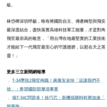
級。
林岱樺深切呼籲，唯有將國防自主、傳產轉型與飛安
嚴深度結合，盡快落實高雄科技軍工能量，才是對殉
飛官最崇高的敬意，「用台灣在地最堅實的工業技術
才能給下一代飛官最安心的守護翅膀，以慰在天之英
靈！」
更多三立新聞網報導
．
T-34墜毀2飛官殉職！蔣萬安哀悼「這讓我們不
捨」：希望國防部釐清事實
．
揭T-34C問題多！徐巧芯：新機採購時程應加速「
能再拖」