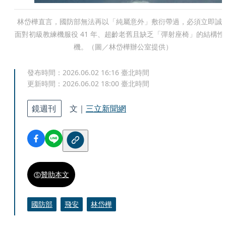
林岱樺直言，國防部無法再以「純屬意外」敷衍帶過，必須立即誠
面對初級教練機服役 41 年、超齡老舊且缺乏「彈射座椅」的結構性
機。（圖／林岱樺辦公室提供）
發布時間：
2026.06.02 16:16
臺北時間
更新時間：
2026.06.02 18:00
臺北時間
鏡週刊
文｜
三立新聞網
贊助本文
國防部
飛安
林岱樺