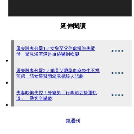
延伸閱讀
屠夫殺妻分屍1／女兒至父住處探詢失蹤
母 驚見浴室滿是血跡嚇到軟腳
屠夫殺妻分屍2／她見父藏染血麻袋生不祥
預感 請女警幫開箱竟是駭人悲劇
夫妻吵架失控！外籍男「行李箱丟捷運軌
道」 乘客全嚇傻
鏡週刊