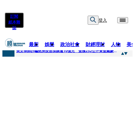
訂閱
登入
紙本雜
誌
最新
娛樂
政治社會
財經理財
人物
美
快訊
美女律師詐騙慈濟疫苗採購逾10億元 查獲232公斤黃金藏豪宅地板下
快訊
才爆「皮克敏」爭議又來！柯文哲生日照撞《VOGUE》 陳智菡遭轟侵權急改圖
快訊
SJ始源真的可以 驚喜現身早餐店認證應援 幽默提醒「記得常換照」