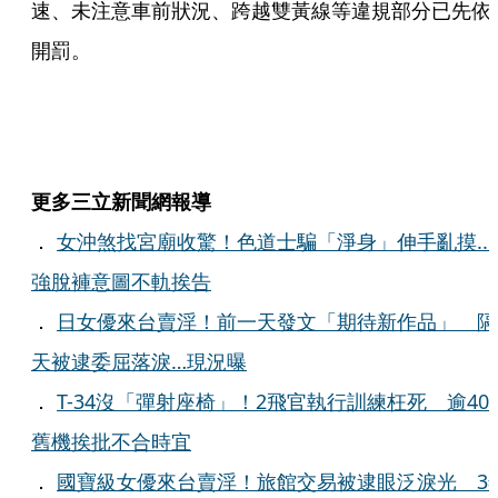
速、未注意車前狀況、跨越雙黃線等違規部分已先依
開罰。
更多三立新聞網報導
．
女沖煞找宮廟收驚！色道士騙「淨身」伸手亂摸...
強脫褲意圖不軌挨告
．
日女優來台賣淫！前一天發文「期待新作品」 隔
天被逮委屈落淚…現況曝
．
T-34沒「彈射座椅」！2飛官執行訓練枉死 逾40
舊機挨批不合時宜
．
國寶級女優來台賣淫！旅館交易被逮眼泛淚光 3