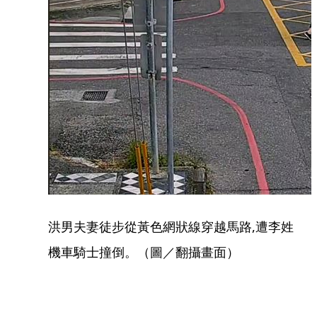
洪男夫妻徒步從黃色網狀線穿越馬路,遭李姓
機車騎士撞倒。（圖／翻攝畫面）