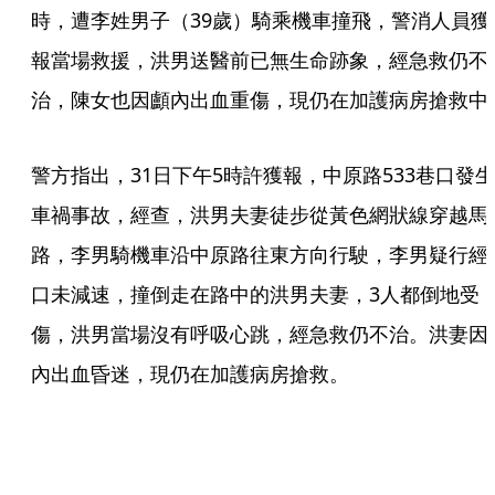
時，遭李姓男子（39歲）騎乘機車撞飛，警消人員獲
報當場救援，洪男送醫前已無生命跡象，經急救仍不
治，陳女也因顱內出血重傷，現仍在加護病房搶救中
警方指出，31日下午5時許獲報，中原路533巷口發生
車禍事故，經查，洪男夫妻徒步從黃色網狀線穿越馬
路，李男騎機車沿中原路往東方向行駛，李男疑行經
口未減速，撞倒走在路中的洪男夫妻，3人都倒地受
傷，洪男當場沒有呼吸心跳，經急救仍不治。洪妻因
內出血昏迷，現仍在加護病房搶救。