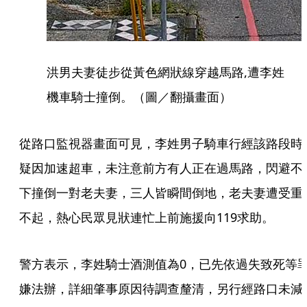
洪男夫妻徒步從黃色網狀線穿越馬路,遭李姓
機車騎士撞倒。（圖／翻攝畫面）
從路口監視器畫面可見，李姓男子騎車行經該路段時
疑因加速超車，未注意前方有人正在過馬路，閃避不
下撞倒一對老夫妻，三人皆瞬間倒地，老夫妻遭受重
不起，熱心民眾見狀連忙上前施援向119求助。
警方表示，李姓騎士酒測值為0，已先依過失致死等
嫌法辦，詳細肇事原因待調查釐清，另行經路口未減