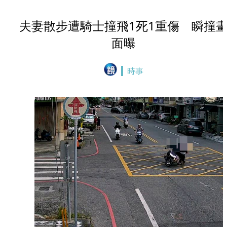
夫妻散步遭騎士撞飛1死1重傷 瞬撞
面曝
時事