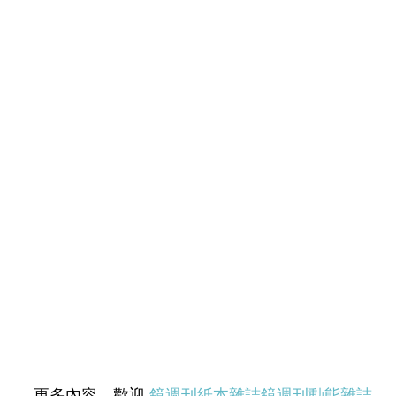
更多內容，歡迎
鏡週刊紙本雜誌
鏡週刊動態雜誌
、