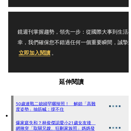
鏡週刊掌握趨勢，領先一步：從國際大事到生活
幸，我們確保您不錯過任何一個重要瞬間，誠摯
立即加入閱讀
。
延伸閱讀
50歲連戰二媳婦罕曬辣照！ 解鎖「高難
度姿勢」抽筋喊：撐不住
爆家庭失和？林俊傑認愛小21歲女友後
網揪突「取關兄嫂、狂刪家族照」媽媽發