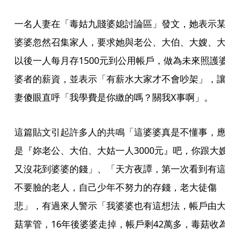
一名人妻在「毒姑九賤婆媳討論區」發文，她表示某
婆婆忽然召集家人，要求她與老公、大伯、大嫂、大
以後一人每月存1500元到公用帳戶，做為未來照護婆
婆者的薪資，並表示「有薪水大家才不會吵架」，讓
妻傻眼直呼「我學費是你繳的嗎？關我X事啊」。
這篇貼文引起許多人的共鳴「這婆婆真是不懂事，應
是『妳老公、大伯、大姑一人3000元』吧，你跟大嫂
又沒花到婆婆的錢」、「天方夜譚，第一次看到有這
不要臉的老人，自己少年不努力的存錢，老大徒傷
悲」，有過來人警示「我婆婆也有這想法，帳戶由大
菇掌管，16年後婆婆走掉，帳戶剩42萬多，毒菇收為