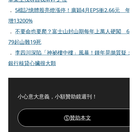
．
5檔記憶體股亮燈漲停！廣穎4月EPS衝2.66元 年
增13200%
．
不要命也要爬？富士山封山期每年上萬人硬闖 6
79起山難19死
．
李四川深陷「神祕樓中樓」風暴！鍾年晃拋質疑：
銀行核貸心臟很大顆
小心意大意義，小額贊助鏡週刊！
贊助本文