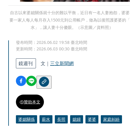
自古以來婆媳關係就十分的難以平衡，近日有一名人妻抱怨，婆婆
要一家人每人每月存入1500元到公用帳戶，做為以後照護婆婆的「
水」，讓人妻十分傻眼。（示意圖／資料照）
發布時間：
2026.06.02 19:58
臺北時間
更新時間：
2026.06.03 00:30
臺北時間
鏡週刊
文｜
三立新聞網
贊助本文
婆媳關係
薪水
長照
媳婦
婆婆
家庭糾紛