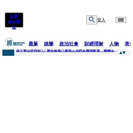
訂閱
登入
紙本雜
誌
最新
娛樂
政治社會
財經理財
人物
美
快訊
放手泰山拚再起1／詹岳霖靠八寶粥工法跨足寵物鮮食 罐罐生產前先請「叼嘴王后」試吃
快訊
泰國男偶像離奇墜河亡...「背20公斤水泥」單車仍下落不明 媽痛揭生前1計畫：不可能輕生
快訊
當街激吻阿翔「演藝工作慘歸零」 謝忻認：當年咎由自取