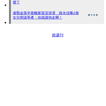
聲了
連戰金孫半夜離家當流浪漢 路永佳曝2個
女兒密謀爭產：你就讓他走啊！
鏡週刊