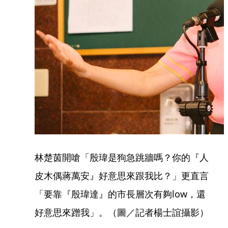
林楚茵開嗆「殷瑋是狗急跳牆嗎？你的『人
皮木偶蔣萬安』好意思來跟我比？」更直言
「要靠『殷瑋達』的市長層次有夠low，還
好意思來蹭我」。（圖／記者楊士誼攝影）