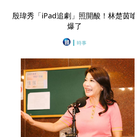
殷瑋秀「iPad追劇」照開酸！林楚茵
爆了
時事