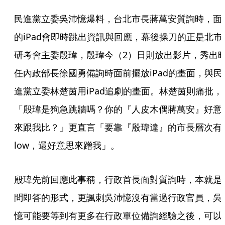
民進黨立委吳沛憶爆料，台北市長蔣萬安質詢時，面
的iPad會即時跳出資訊與回應，幕後操刀的正是北市
研考會主委殷瑋，殷瑋今（2）日則放出影片，秀出
任內政部長徐國勇備詢時面前擺放iPad的畫面，與民
進黨立委林楚茵用iPad追劇的畫面。林楚茵則痛批，
「殷瑋是狗急跳牆嗎？你的『人皮木偶蔣萬安』好意
來跟我比？」更直言「要靠『殷瑋達』的市長層次有
low，還好意思來蹭我」。
殷瑋先前回應此事稱，行政首長面對質詢時，本就是
問即答的形式，更諷刺吳沛憶沒有當過行政官員，吳
憶可能要等到有更多在行政單位備詢經驗之後，可以