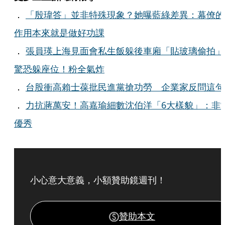
．
「殷瑋答」並非特殊現象？她曝藍綠差異：幕僚的
作用本來就是做好功課
．
張員瑛上海見面會私生飯躲後車廂「貼玻璃偷拍」
驚恐躲座位！粉全氣炸
．
台股衝高賴士葆批民進黨搶功勞 企業家反問這句
．
力抗蔣萬安！高嘉瑜細數沈伯洋「6大樣貌」：非
優秀
小心意大意義，小額贊助鏡週刊！
贊助本文