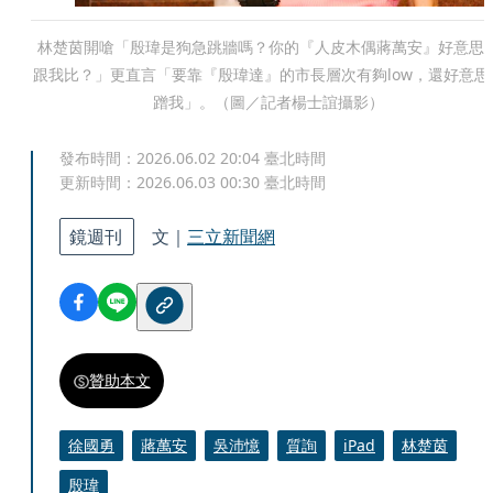
林楚茵開嗆「殷瑋是狗急跳牆嗎？你的『人皮木偶蔣萬安』好意思
跟我比？」更直言「要靠『殷瑋達』的市長層次有夠low，還好意思
蹭我」。（圖／記者楊士誼攝影）
發布時間：
2026.06.02 20:04
臺北時間
更新時間：
2026.06.03 00:30
臺北時間
鏡週刊
文｜
三立新聞網
贊助本文
徐國勇
蔣萬安
吳沛憶
質詢
iPad
林楚茵
殷瑋