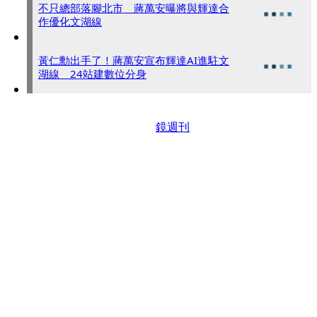
不只總部落腳北市 蔣萬安曝將與輝達合
作優化文湖線
黃仁勳出手了！蔣萬安宣布輝達AI進駐文
湖線 24站建數位分身
鏡週刊