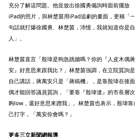
充分了解這問題。他並放出徐國勇備詢時面前擺放
iPad的照片，與林楚茵用iPad追劇的畫面，更稱「一
句話就打爆徐國勇、林楚茵，沛憶，我就知道你是自
人」。
林楚茵直言「殷瑋是狗急跳牆嗎？你的『人皮木偶蔣
安』好意思來跟我比？」林楚茵強調，在立院質詢是
自己講話，蔣萬安只是「蔣稿機」，是靠殷瑋在後面
偶才能回答議員質詢，「要靠『殷瑋達』的市長層次
夠low，還好意思來蹭我」。林楚茵也表示，殷瑋靠
己打字，「萬安你會嗎？」
更多三立新聞網報導