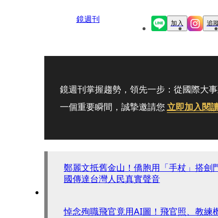
鏡週刊
加入
追
鏡週刊掌握趨勢，領先一步：從國際大事
一個重要瞬間，誠摯邀請您
立即加入閱
鄭麗文抵舊金山！僑胞用「手杖」搭劍
國傳達台灣人民真實聲音
悼念殉職飛官竟用AI圖！飛官照、教練