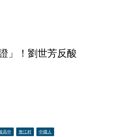
證」！劉世芳反酸
陵高中
詹江村
中國人