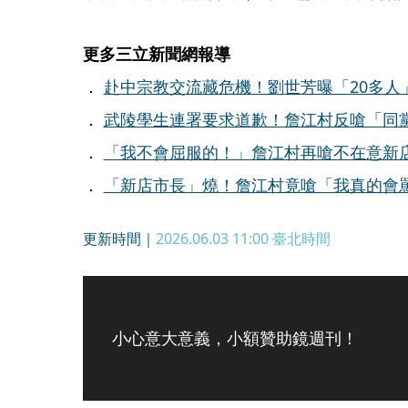
更多三立新聞網報導
．
赴中宗教交流藏危機！劉世芳曝「20多人
．
武陵學生連署要求道歉！詹江村反嗆「同
．
「我不會屈服的！」詹江村再嗆不在意新
．
「新店市長」燒！詹江村竟嗆「我真的會
更新時間｜
2026.06.03 11:00
臺北時間
小心意大意義，小額贊助鏡週刊！