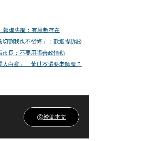
」報備失蹤：有黑數存在
黨切割我也不後悔」：歡迎提訴訟
店市長：不要用張善政情勒
罵人白癡」：黃世杰還要老師票？
贊助本文