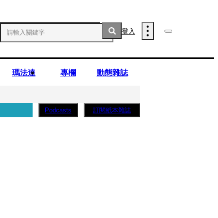
登入
瑪法達
專欄
動態雜誌
訂閱紙本雜誌
Podcasts
薩蛋糕」