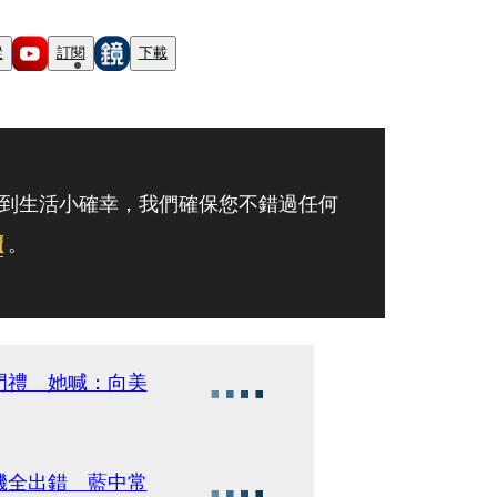
蹤
訂閱
下載
到生活小確幸，我們確保您不錯過任何
讀
。
門禮 她喊：向美
機全出錯 藍中常