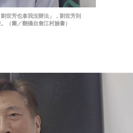
！劉世芳也拿我沒辦法」，劉世芳則
證。（圖／翻攝自詹江村臉書）