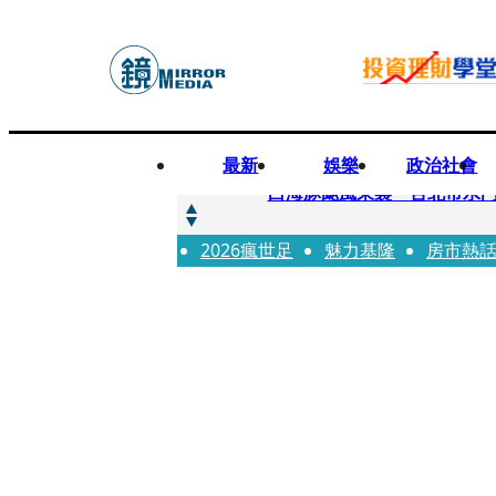
最新
娛樂
政治社會
快訊
白海豚颱風來襲 台北市水門
2026瘋世足
快訊
魅力基隆
房市熱
AKIRA台北唱到一半突收兒
快訊
獨家／TWICE Mina一進