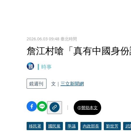
2026.06.03 09:48
臺北時間
詹江村嗆「真有中國身份
時事
鏡週刊
文｜
三立新聞網
贊助本文
移民署
國民黨
爭議
內政部長
劉世芳
武