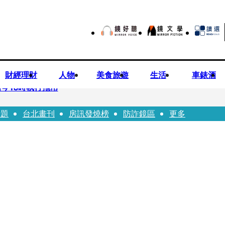
財經理財
人物
美食旅遊
生活
車錶酒
今18時執行拖吊
話題
台北畫刊
房訊發燒榜
防詐鏡區
更多
子告白「爸爸I LOVE YOU」 驚喜林志玲同步曝光父親節「披
華山「天空秒變臉」！ONCE狂風暴雨死守 畫面曝光2.5萬人笑翻