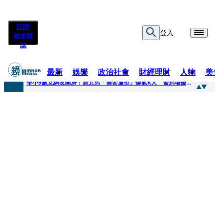
訂閱
登入
紙本雜
誌
最新
娛樂
政治社會
財經理財
人物
美
快訊
帶小9歲女網友開房！新北男「無套遭拒」爆氣K人 警到場傻眼搜到手銬、改造槍
快訊
natori再訪台北人氣爆棚 〈Overdose〉一響全場尖叫「I Love You Taipei」
快訊
42歲情色片女星宣布閃嫁「前職棒投手」！ 她甜讚老公「投球速度快」：擄獲我的心