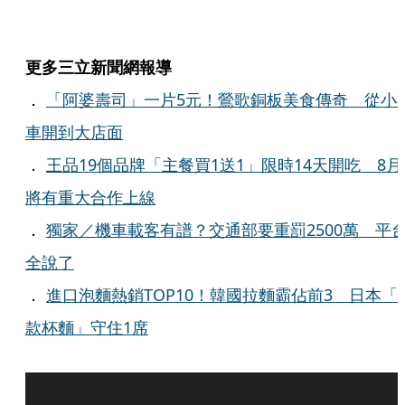
更多三立新聞網報導
．
「阿婆壽司」一片5元！鶯歌銅板美食傳奇 從小
車開到大店面
．
王品19個品牌「主餐買1送1」限時14天開吃 8月
將有重大合作上線
．
獨家／機車載客有譜？交通部要重罰2500萬 平
全說了
．
進口泡麵熱銷TOP10！韓國拉麵霸佔前3 日本「
款杯麵」守住1席