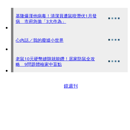
基隆爆漢他病毒！清潔員遭鼠咬潛伏1月發
病 市府急拋「3大作為」
心內話／我的廢墟小世界
老鼠10元硬幣縫隙就能鑽！居家防鼠全攻
略 9問題體檢家中盲點
鏡週刊