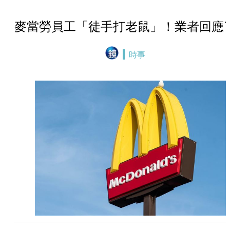
麥當勞員工「徒手打老鼠」！業者回應
時事