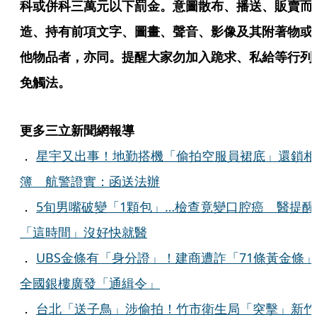
科或併科三萬元以下罰金。意圖散布、播送、販賣而
造、持有前項文字、圖畫、聲音、影像及其附著物或
他物品者，亦同。提醒大家勿加入跪求、私給等行列
免觸法。
更多三立新聞網報導
．
星宇又出事！地勤搭機「偷拍空服員裙底」還鎖相
簿 航警證實：函送法辦
．
5旬男嘴破變「1顆包」…檢查竟變口腔癌 醫提醒
「這時間」沒好快就醫
．
UBS金條有「身分證」！建商遭詐「71條黃金條」
全國銀樓廣發「通緝令」
．
台北「送子鳥」涉偷拍！竹市衛生局「突擊」新竹