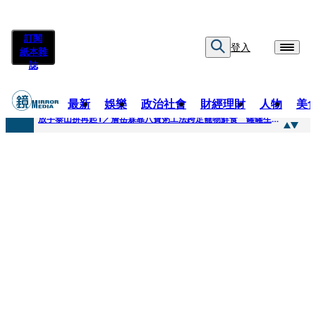
訂閱
登入
紙本雜
誌
最新
娛樂
政治社會
財經理財
人物
美
快訊
放手泰山拚再起1／詹岳霖靠八寶粥工法跨足寵物鮮食 罐罐生產前先請「叼嘴王后」試吃
快訊
泰國男偶像離奇墜河亡...「背20公斤水泥」單車仍下落不明 媽痛揭生前1計畫：不可能輕生
快訊
當街激吻阿翔「演藝工作慘歸零」 謝忻認：當年咎由自取