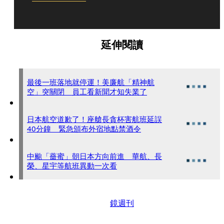
延伸閱讀
最後一班落地就停運！美廉航「精神航
空」突關閉 員工看新聞才知失業了
日本航空道歉了！座艙長貪杯害航班延誤
40分鐘 緊急頒布外宿地點禁酒令
中颱「薔蜜」朝日本方向前進 華航、長
榮、星宇等航班異動一次看
鏡週刊