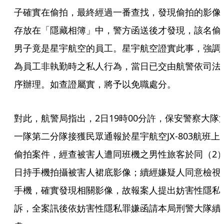
子確實在偷拍，最終經過一番查找，發現偷拍的影像
存放在「隱藏相簿」中，警方函送後才發現，該名偷
男子竟是星宇航空的員工。星宇航空證實此事，強調
為員工非執勤時之私人行為，當日已交由航警依司法
序辦理。如查證屬實，將予以免職處分。
對此，航警局指出，2日19時00分許，保安警察大隊
一隊第二分隊接獲民眾通報於星宇航空JX-803航班上
偷拍案件，經查被害人遭同班機之男性旅客於同（2
日持手機拍攝被害人裙底影像；續經嫌疑人同意檢視
手機，確實發現相關影像，故報案人提出妨害性隱私
訴，全案訊後依妨害性隱私罪嫌函請本局刑警大隊續