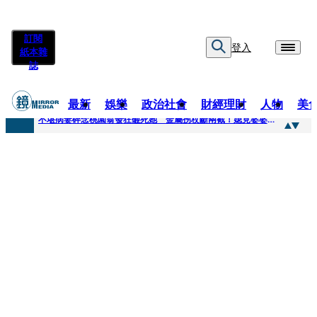
訂閱
登入
紙本雜
誌
最新
娛樂
政治社會
財經理財
人物
美
快訊
不堪病妻碎念桃園翁發狂砸死她 金屬拐杖斷兩截！媳見婆婆屍右臉全爛
快訊
廖峻中風前妻「父親節餵飯照顧」 兒曬溫馨背影感慨：不計前嫌的真愛
快訊
與AOP仲裁案二階段判斷出爐 藥華藥：財務、業務無重大影響