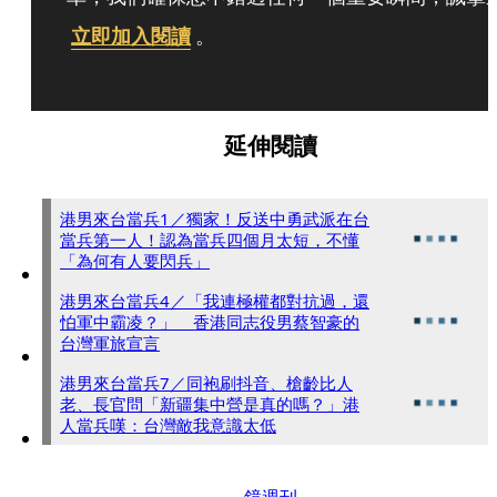
立即加入閱讀
。
延伸閱讀
港男來台當兵1／獨家！反送中勇武派在台
當兵第一人！認為當兵四個月太短，不懂
「為何有人要閃兵」
港男來台當兵4／「我連極權都對抗過，還
怕軍中霸凌？」 香港同志役男蔡智豪的
台灣軍旅宣言
港男來台當兵7／同袍刷抖音、槍齡比人
老、長官問「新疆集中營是真的嗎？」港
人當兵嘆：台灣敵我意識太低