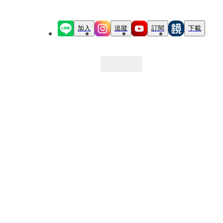
加入
追蹤
訂閱
下載
最新文章