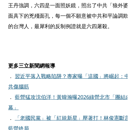
王丹強調，六四是一面照妖鏡，照出了中共「狼外婆
面具下的兇殘面孔，每一個不願意被中共和平論調欺
的台灣人，最犀利的反制例證就是六四屠殺。
更多三立新聞網報導
．
習近平落入戰略陷阱？專家曝「這國」將崛起：中
共傷腦筋
．
藍營猛攻沈伯洋！黃暐瀚曝2026綠營北市「團結
幕」
．
「老國民黨」被「紅統新星」壓著打！林俊憲斷言
藍營終局