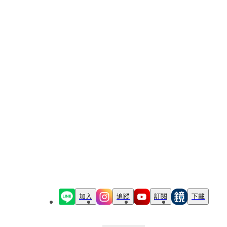
加入
追蹤
訂閱
下載