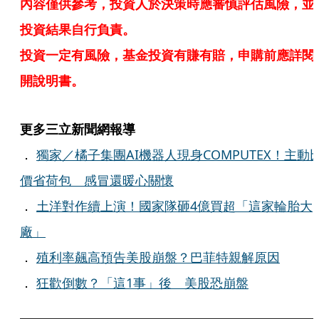
內容僅供參考，投資人於決策時應審慎評估風險，並
投資結果自行負責。
投資一定有風險，基金投資有賺有賠，申購前應詳閱
開說明書。
更多三立新聞網報導
．
獨家／橘子集團AI機器人現身COMPUTEX！主動
價省荷包 感冒還暖心關懷
．
土洋對作續上演！國家隊砸4億買超「這家輪胎大
廠」
．
殖利率飆高預告美股崩盤？巴菲特親解原因
．
狂歡倒數？「這1事」後 美股恐崩盤