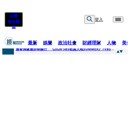
訂閱
登入
紙本雜
誌
最新
娛樂
政治社會
財經理財
人物
美
快訊
邊看偶像邊拚韓國行 《2026 SBS歌謠大戰SUMMER》TVBS直播祭追星福利
快訊
代誌大條火急跳船？ 宏碁派任李文詳接掌兆基屋管2天就喊撤出！
快訊
一句「請回去坐好」 特教生持斷掃把戳女代課老師眼睛大失血近失明