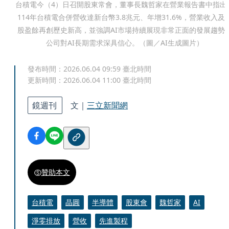
台積電今（4）日召開股東常會，董事長魏哲家在營業報告書中指出
114年台積電合併營收達新台幣3.8兆元、年增31.6%，營業收入及
股盈餘再創歷史新高，並強調AI市場持續展現非常正面的發展趨勢
公司對AI長期需求深具信心。（圖／AI生成圖片）
發布時間：
2026.06.04 09:59
臺北時間
更新時間：
2026.06.04 11:00
臺北時間
鏡週刊
文｜
三立新聞網
贊助本文
台積電
晶圓
半導體
股東會
魏哲家
AI
淨零排放
營收
先進製程