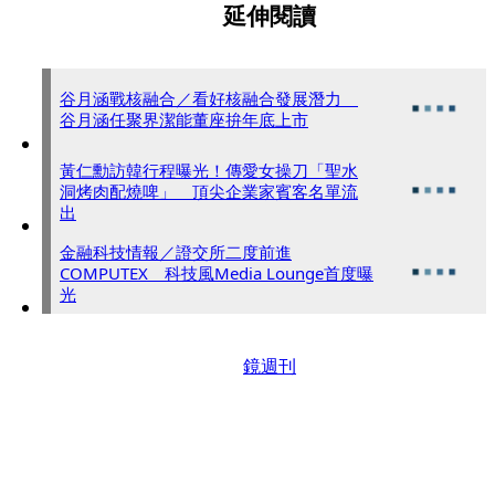
延伸閱讀
谷月涵戰核融合／看好核融合發展潛力
谷月涵任聚界潔能董座拚年底上市
黃仁勳訪韓行程曝光！傳愛女操刀「聖水
洞烤肉配燒啤」 頂尖企業家賓客名單流
出
金融科技情報／證交所二度前進
COMPUTEX 科技風Media Lounge首度曝
光
鏡週刊