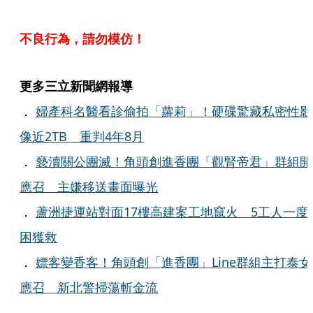
不良行為，請勿模仿！
更多三立新聞網報導
．
婦產科名醫看診偷拍「蘿莉」！硬碟驚藏私密性影
像近2TB 重判4年8月
．
褻瀆關公團滅！角頭創進香團「觀腎帝君」群組開
應召 主嫌移送畫面曝光
．
蘆洲捷運站對面17樓高建案工地竄火 5工人一度
困獲救
．
嫖客變香客！角頭創「進香團」Line群組主打泰女
應召 新北警掃蕩斬金流