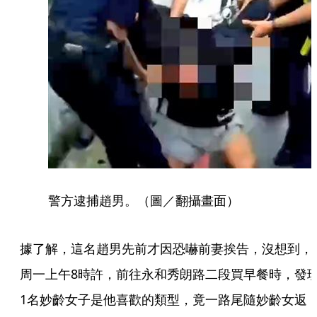
警方逮捕趙男。（圖／翻攝畫面）
據了解，這名趙男先前才因恐嚇前妻挨告，沒想到，
周一上午8時許，前往永和秀朗路二段買早餐時，發
1名妙齡女子是他喜歡的類型，竟一路尾隨妙齡女返