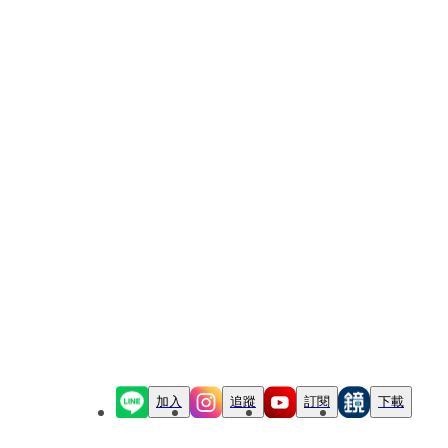
加入
追蹤
訂閱
下載