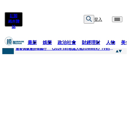
訂閱
登入
紙本雜
誌
最新
娛樂
政治社會
財經理財
人物
美
快訊
邊看偶像邊拚韓國行 《2026 SBS歌謠大戰SUMMER》TVBS直播祭追星福利
快訊
代誌大條火急跳船？ 宏碁派任李文詳接掌兆基屋管2天就喊撤出！
快訊
一句「請回去坐好」 特教生持斷掃把戳女代課老師眼睛大失血近失明