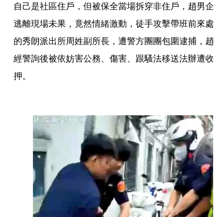
自己是社區住戶，但被保全當場拆穿非住戶，趙男企
逃離現場未果，竟然情緒激動，徒手攻擊帶班前來處
的秀朗派出所周姓副所長，遭警方團團包圍逮捕，趙
經警詢後被依妨害公務、傷害、跟騷法移送法辦遭收
押。