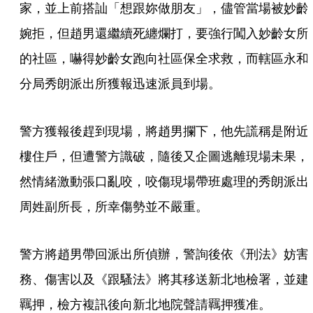
家，並上前搭訕「想跟妳做朋友」，儘管當場被妙齡
婉拒，但趙男還繼續死纏爛打，要強行闖入妙齡女所
的社區，嚇得妙齡女跑向社區保全求救，而轄區永和
分局秀朗派出所獲報迅速派員到場。
警方獲報後趕到現場，將趙男攔下，他先謊稱是附近
樓住戶，但遭警方識破，隨後又企圖逃離現場未果，
然情緒激動張口亂咬，咬傷現場帶班處理的秀朗派出
周姓副所長，所幸傷勢並不嚴重。
警方將趙男帶回派出所偵辦，警詢後依《刑法》妨害
務、傷害以及《跟騷法》將其移送新北地檢署，並建
羈押，檢方複訊後向新北地院聲請羈押獲准。