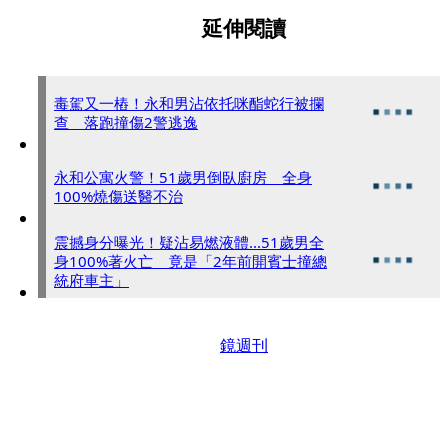
延伸閱讀
毒駕又一樁！永和男沾依托咪酯蛇行被攔
查 落跑撞傷2警逃逸
永和公寓火警！51歲男倒臥廚房 全身
100%燒傷送醫不治
震撼身分曝光！疑沾易燃液體...51歲男全
身100%著火亡 竟是「2年前開賓士撞總
統府車主」
鏡週刊