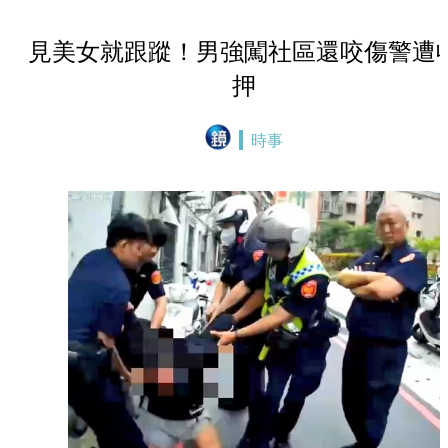
見美女就跟蹤！男強闖社區還咬傷警遭
押
時事