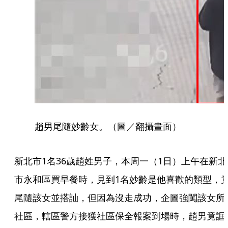
趙男尾隨妙齡女。（圖／翻攝畫面）
新北市1名36歲趙姓男子，本周一（1日）上午在新北
市永和區買早餐時，見到1名妙齡是他喜歡的類型，
尾隨該女並搭訕，但因為沒走成功，企圖強闖該女所
社區，轄區警方接獲社區保全報案到場時，趙男竟誆