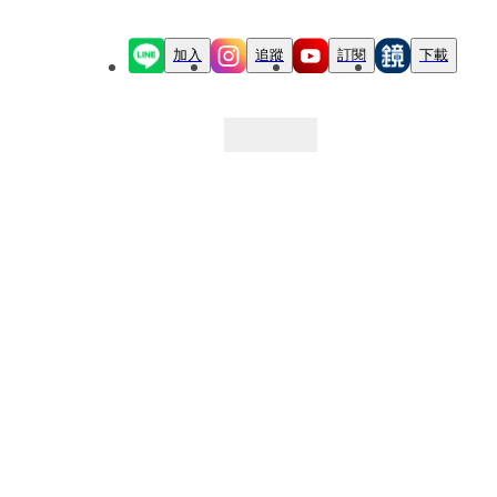
加入
追蹤
訂閱
下載
最新文章