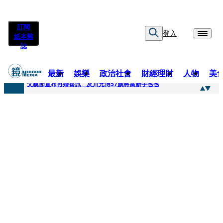
訂閱
登入
紙本雜
誌
最新
娛樂
政治社會
財經理財
人物
美
快訊
父親節宣布再婚喜訊 及川光博57歲將當新手爸爸
快訊
改姓斷開阿湯哥！20歲舒莉首登台「1人分飾4角」 觀眾驚艷：錯怪星二代了
快訊
「愛露奶」私訊流出！小24歲女友爆當小三「大鬧病房氣孕婦」 姜厚任不忍回應了