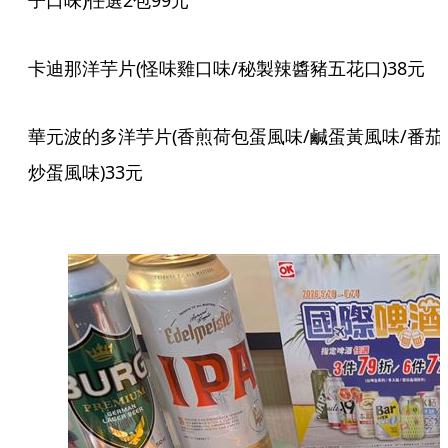
子口味)任選2包99元
卡迪那洋芋片(怪味雞口味/秘製辣醬豬五花口)38元
華元波的多洋芋片(香煎荷包蛋風味/鹹蛋黃風味/番茄
炒蛋風味)33元