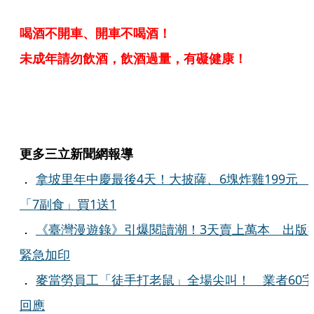
喝酒不開車、開車不喝酒！
未成年請勿飲酒，飲酒過量，有礙健康！
更多三立新聞網報導
．
拿坡里年中慶最後4天！大披薩、6塊炸雞199元
「7副食」買1送1
．
《臺灣漫遊錄》引爆閱讀潮！3天賣上萬本 出版
緊急加印
．
麥當勞員工「徒手打老鼠」全場尖叫！ 業者60
回應