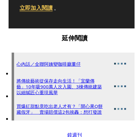
立即加入閱讀
。
延伸閱讀
心內話／全聯阿姨變咖啡廳董仔
將傳統藝術從保存走向生活！「宜蘭傳
藝」10年吸900萬人次入園、3棟傳統建築
以細膩匠心重現風華
買爆紅甜點竟吃出老人才有？「開心果Q餅
藏假牙」 賣場賠償這2包挨轟：想打發誰
鏡週刊