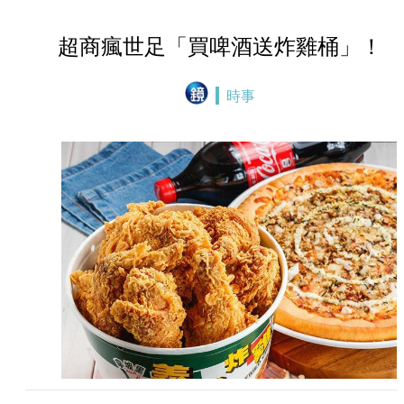
超商瘋世足「買啤酒送炸雞桶」！
時事