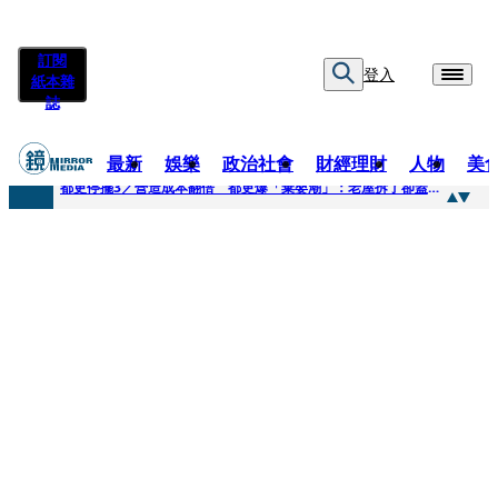
訂閱
登入
紙本雜
誌
最新
娛樂
政治社會
財經理財
人物
美
快訊
都更停擺3／營造成本翻倍 都更爆「棄嬰潮」：老屋拆了卻蓋不下去
快訊
SWAROVSKI把愛繫成一個蝴蝶結 七夕推出大中華區特別款
快訊
車內強吻女藝人「知名經紀人身分曝光」 硬辯「又沒伸舌頭」！法官判決書罕見批噁心