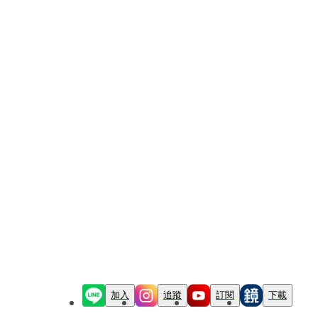
加入
追蹤
訂閱
下載