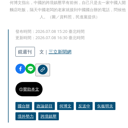
何博文指出，中國的跨境鎮壓早有前例，自己只是去一家中國人開
麵店吃飯，隔天中國老闆的老家就接到中國國台辦的電話，問候他
人。（圖／資料照，民進黨提供）
發布時間：
2026.07.08 15:20
臺北時間
更新時間：
2026.07.08 16:30
臺北時間
鏡週刊
文｜
三立新聞網
贊助本文
國台辦
政論節目
何博文
反送中
矢板明夫
境外勢力
跨境鎮壓