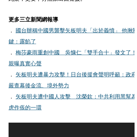
更多三立新聞網報導
．
國台辦稱中國男襲擊矢板明夫「出於義憤」 他揪
鍵：露餡了
．
梅莎豪雨重創中國 吳慷仁「雙手合十」發文了！
親曝真實心聲
．
矢板明夫遭暴力攻擊！日台後援會聲明呼籲：政府
嚴查幕後金流、境外勢力
．
矢板明夫遭中國人攻擊 沈榮欽：中共利用黑幫為
虎作倀的一環