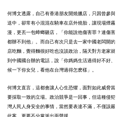
何博文透露，自己有香港朋友開燒臘店，只因曾參與
送中，卻常有小混混在騎車在店外燒胎，讓現場煙霧
漫，更丟一包蟑螂砸店，「你能說他傷害罪？連傷害
都辦不到他」。而自己有次只是去一家中國老闆開的
店吃麵，覺得麵很好吃也沒談政治，隔天對方老家就
到中國國台辦的電話，說「你媽媽生活過得好不好、
候一下你女兒，看他在台灣過得怎麽樣」。
何博文直言，這都會讓人心生恐懼，面對如此威脅當
要採取一致的立場。政治競爭是一回事，但這種侵犯
灣人民人身安全的事情，當然要表達不滿，不僅該嚴
此案，更要不分黨派出面聲援。