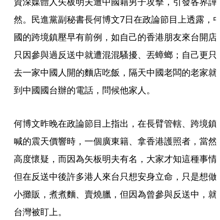
資深媒體人矢板明夫遭中國籍男子攻擊，引發各界譁
然。民進黨副秘書長何博文7日在政論節目上透露，
國的跨境鎮壓早有前例，如自己的香港朋友來台開店
只因參與過反送中就遭混混騷擾、丟蟑螂；自己更只
去一家中國人開的麵店吃飯，隔天中國老闆的老家就
到中國國台辦的電話，問候他家人。
何博文昨晚在政論節目上指出，在長臂管轄、跨境鎮
喊的震天價響時，一個廣東籍、拿香港護照者，當然
高度懷疑，而因為矢板明夫有名，大家才知這種事情
但在反送中後許多港人來台只想安身立命，只是想做
小攤販，煮煮麵、賣燒臘，但因為曾參與反送中，就
台灣被盯上。