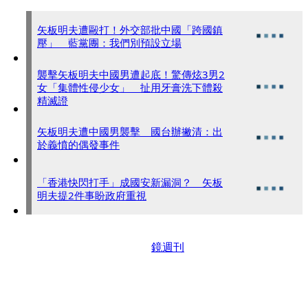
矢板明夫遭毆打！外交部批中國「跨國鎮
壓」 藍黨團：我們別預設立場
襲擊矢板明夫中國男遭起底！驚傳炫3男2
女「集體性侵少女」 扯用牙膏洗下體殺
精滅證
矢板明夫遭中國男襲擊 國台辦撇清：出
於義憤的偶發事件
「香港快閃打手」成國安新漏洞？ 矢板
明夫提2件事盼政府重視
鏡週刊