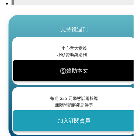
支持鏡週刊
小心意大意義
小額贊助鏡週刊！
贊助本文
每期 $
35
元動態話題報導
無限閱讀解鎖新鮮事
加入訂閱會員