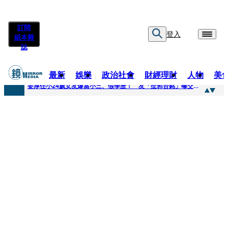
訂閱
登入
紙本雜
誌
最新
娛樂
政治社會
財經理財
人物
美
快訊
姜厚任小24歲女友爆當小三、假學歷！ 友「扯郭台銘」曝交往內幕：我們又不像他
快訊
與AOP仲裁案二階段判斷出爐 藥華藥：財務、業務無重大影響
快訊
女公關欠50萬 3惡煞闖包廂性侵逼吞精！嗆讓全台看影片