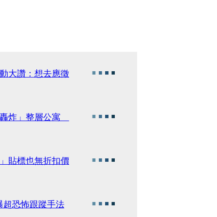
激動大讚：想去應徵
物轟炸」整層公寓
件」貼標也無折扣價
曝超恐怖跟蹤手法