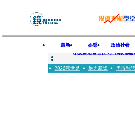
最新
娛樂
政治社會
快訊
小說家財富自由3／作家都聽
2026瘋世足
快訊
魅力基隆
房市熱
《殺手媽咪》孔曉振揹什麼包？
快訊
幼幼台哥哥變博士藝人 李博