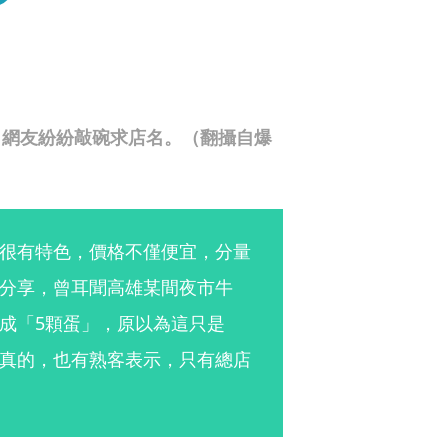
，網友紛紛敲碗求店名。（翻攝自爆
很有特色，價格不僅便宜，分量
分享，曾耳聞高雄某間夜市牛
成「5顆蛋」，原以為這只是
真的，也有熟客表示，只有總店