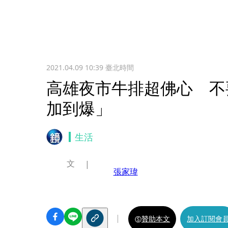
2021.04.09 10:39
臺北時間
高雄夜市牛排超佛心 不
加到爆」
生活
文
張家瑋
贊助本文
加入訂閱會