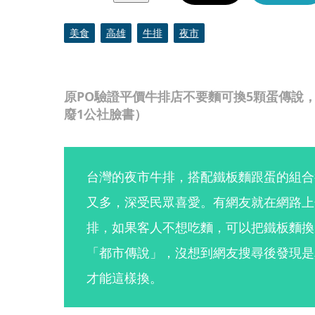
美食
高雄
牛排
夜市
原PO驗證平價牛排店不要麵可換5顆蛋傳說
廢1公社臉書）
台灣的夜市牛排，搭配鐵板麵跟蛋的組合
又多，深受民眾喜愛。有網友就在網路上
排，如果客人不想吃麵，可以把鐵板麵換
「都市傳說」，沒想到網友搜尋後發現是
才能這樣換。