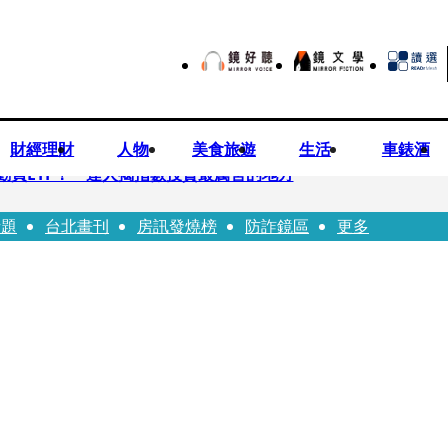
財經理財
人物
美食旅遊
生活
車錶酒
勸買ETF！ 達人揭指數投資最厲害的地方
話題
台北畫刊
房訊發燒榜
防詐鏡區
更多
 DELVAUX兩款經典包成劇中焦點
翔情牽王欣晨5年