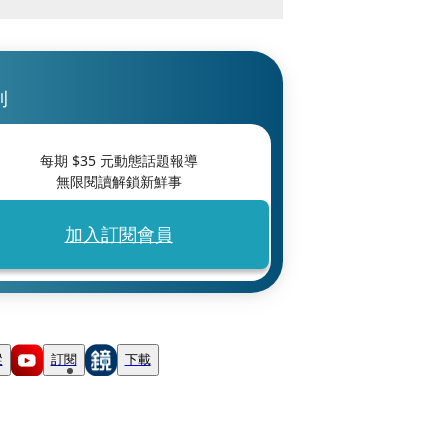
刊
每期 $
35
元動態話題報導
無限閱讀解鎖新鮮事
加入訂閱會員
蹤
訂閱
下載