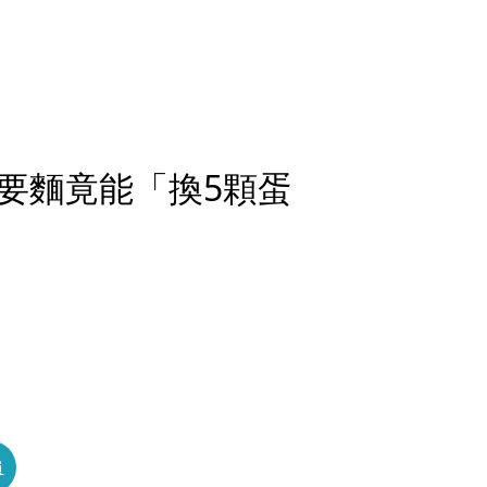
要麵竟能「換5顆蛋
員