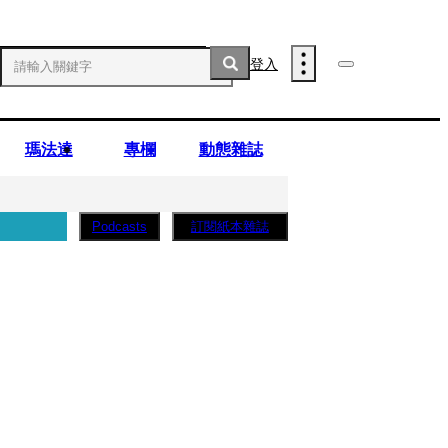
登入
瑪法達
專欄
動態雜誌
訂閱紙本雜誌
Podcasts