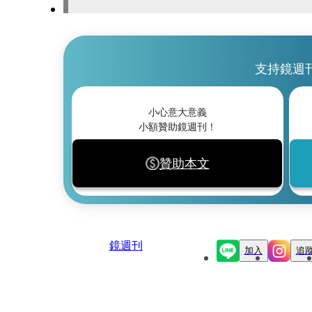
支持鏡週
小心意大意義
小額贊助鏡週刊！
贊助本文
鏡週刊
加入
追