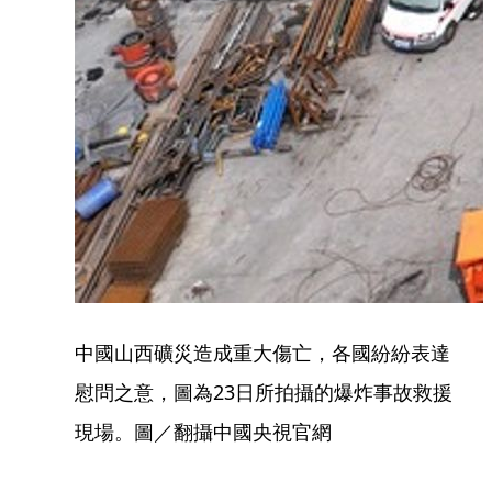
中國山西礦災造成重大傷亡，各國紛紛表達
慰問之意，圖為23日所拍攝的爆炸事故救援
現場。圖／翻攝中國央視官網