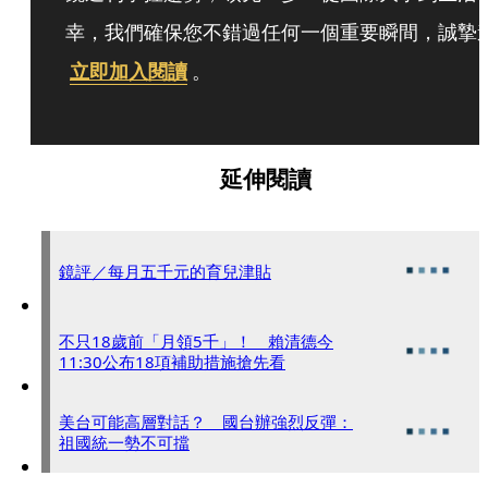
幸，我們確保您不錯過任何一個重要瞬間，誠摯
立即加入閱讀
。
延伸閱讀
鏡評／每月五千元的育兒津貼
不只18歲前「月領5千」！ 賴清德今
11:30公布18項補助措施搶先看
美台可能高層對話？ 國台辦強烈反彈：
祖國統一勢不可擋