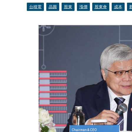
台積電
晶圓
股東
漲價
股東會
成本