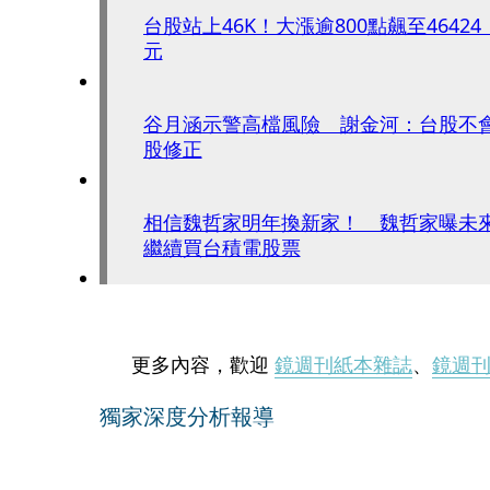
台股站上46K！大漲逾800點飆至46424
元
谷月涵示警高檔風險 謝金河：台股不
股修正
相信魏哲家明年換新家！ 魏哲家曝未
繼續買台積電股票
更多內容，歡迎
鏡週刊紙本雜誌
、
鏡週
獨家深度分析報導