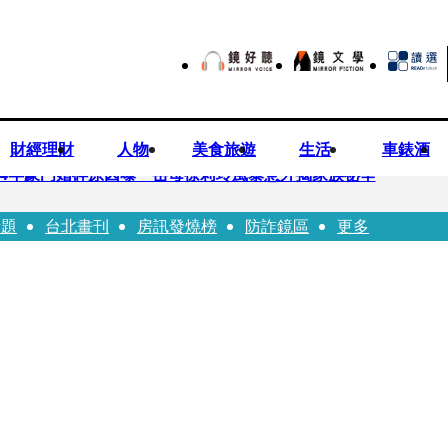
財經理財
人物
美食旅遊
生活
車錶酒
！14年豪門婚碎原因曝 岳母徐莉玲風暴意外揭家族祕辛
話題
台北畫刊
房訊發燒榜
防詐鏡區
更多
巨大哀傷足不出戶」 解密長子身世
喊提告 學者：須具備侵權要件