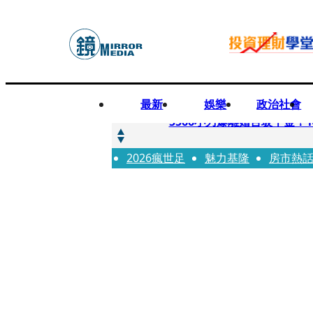
最新
娛樂
政治社會
快訊
5566小刀爆離婚台玻千金
2026瘋世足
快訊
魅力基隆
房市熱
徐莉玲喪子劇變／徐莉玲「
快訊
醫美偷拍案無影像網紅律師仍