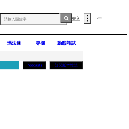
登入
瑪法達
專欄
動態雜誌
訂閱紙本雜誌
Podcasts