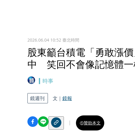
2026.06.04 10:52
臺北時間
股東籲台積電「勇敢漲價
中 笑回不會像記憶體一
時事
鏡週刊
文｜
鏡報
贊助本文