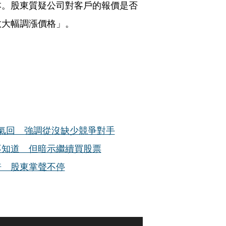
本。股東質疑公司對客戶的報價是否
敢大幅調漲價格」。
霸氣回 強調從沒缺少競爭對手
不知道 但暗示繼續買股票
倍 股東掌聲不停