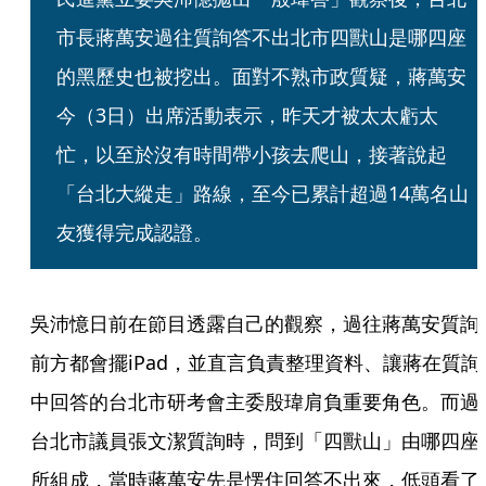
市長蔣萬安過往質詢答不出北市四獸山是哪四座
的黑歷史也被挖出。面對不熟市政質疑，蔣萬安
今（3日）出席活動表示，昨天才被太太虧太
忙，以至於沒有時間帶小孩去爬山，接著說起
「台北大縱走」路線，至今已累計超過14萬名山
友獲得完成認證。
吳沛憶日前在節目透露自己的觀察，過往蔣萬安質詢
前方都會擺iPad，並直言負責整理資料、讓蔣在質詢
中回答的台北市研考會主委殷瑋肩負重要角色。而過
台北市議員張文潔質詢時，問到「四獸山」由哪四座
所組成，當時蔣萬安先是愣住回答不出來，低頭看了