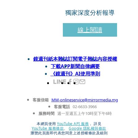
獨家深度分析報導
線上閱讀
鏡週刊紙本雜誌
訂閱電子雜誌
內容授權
下載APP
新聞自律綱要
《鏡週刊》AI使用準則
客服信箱
MM-onlineservice@mirrormedia.mg
客服電話
02-6633-3966
服務時間
週一至週五上午10時至下午6時
本網頁使用
YouTube API 服務
， 詳見
YouTube 服務條款
、
Google 隱私權與條款
瀏覽此頁面即代表您同意上述授權條款及細則