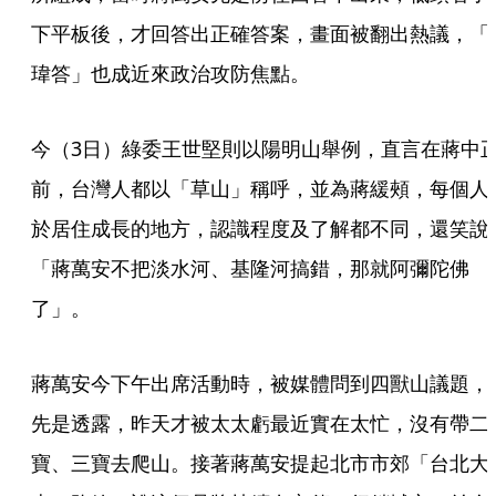
下平板後，才回答出正確答案，畫面被翻出熱議，「
瑋答」也成近來政治攻防焦點。
今（3日）綠委王世堅則以陽明山舉例，直言在蔣中
前，台灣人都以「草山」稱呼，並為蔣緩頰，每個人
於居住成長的地方，認識程度及了解都不同，還笑說
「蔣萬安不把淡水河、基隆河搞錯，那就阿彌陀佛
了」。
蔣萬安今下午出席活動時，被媒體問到四獸山議題，
先是透露，昨天才被太太虧最近實在太忙，沒有帶二
寶、三寶去爬山。接著蔣萬安提起北市市郊「台北大