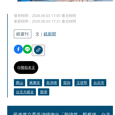
發布時間：
2026.06.03 17:05
臺北時間
更新時間：
2026.06.03 17:31
臺北時間
鏡週刊
文｜
鏡新聞
贊助本文
爬山
蔣萬安
吳沛憶
質詢
王世堅
台北市
台北大縱走
殷瑋
民進黨立委吳沛憶拋出「殷瑋答」觀察後，台北