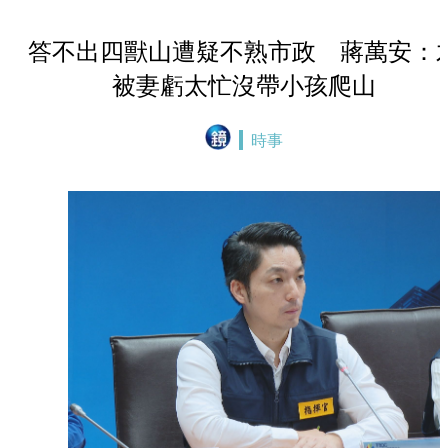
答不出四獸山遭疑不熟市政 蔣萬安：
被妻虧太忙沒帶小孩爬山
時事