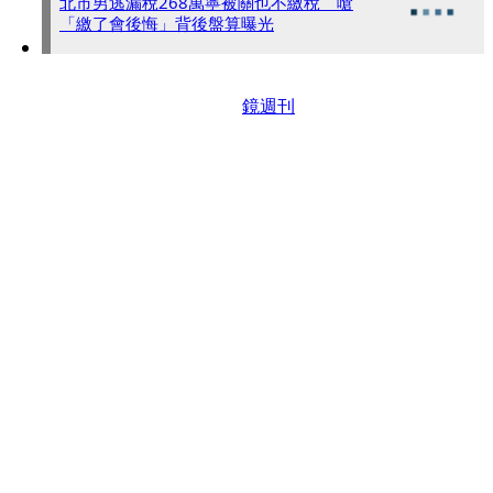
北市男逃漏稅268萬寧被關也不繳稅 嗆
「繳了會後悔」背後盤算曝光
鏡週刊