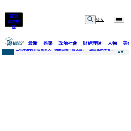
訂閱
登入
紙本雜
誌
最新
娛樂
政治社會
財經理財
人物
美
快訊
二把手終於升官當老大 孫鵬自嘲「命太短」 談自家家事看超開：誰家鍋底沒灰塵
快訊
蔡英文做2件事「嚇壞一堆人」 黃暐瀚分析台東戰況：變成五五波
快訊
未禮讓行人罰6000元沒繳 租車公司竟爆欠235萬公法債務！負責人急出面