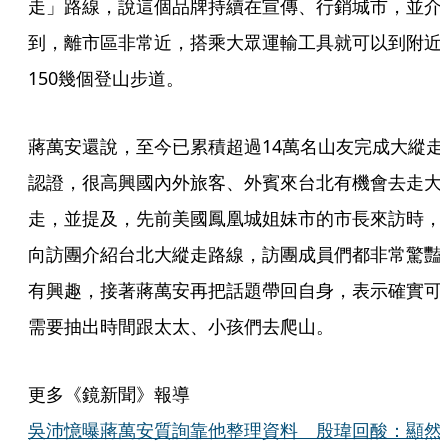
走」路線，說這個品牌持續在宣傳、行銷城市，並介
到，離市區非常近，搭乘大眾運輸工具就可以到附近
150幾個登山步道。
蔣萬安還說，至今已累積超過14萬名山友完成大縱走
認證，很高興國內外旅客、外賓來台北有機會去走大
走，並提及，先前美國鳳凰城姐妹市的市長來訪時，
向訪團介紹台北大縱走路線，訪團成員們都非常驚豔
有興趣，接著蔣萬安再把話題帶回自身，表示確實可
需要抽出時間跟太太、小孩們去爬山。
更多《鏡新聞》報導
吳沛憶曝蔣萬安質詢靠他整理資料 殷瑋回酸：顯然