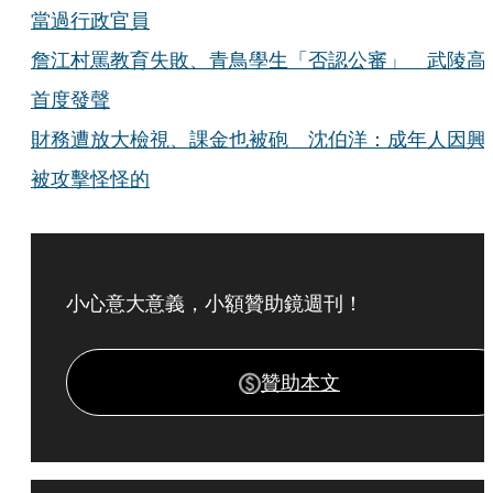
當過行政官員
詹江村罵教育失敗、青鳥學生「否認公審」 武陵高
首度發聲
財務遭放大檢視、課金也被砲 沈伯洋：成年人因興
被攻擊怪怪的
小心意大意義，小額贊助鏡週刊！
贊助本文